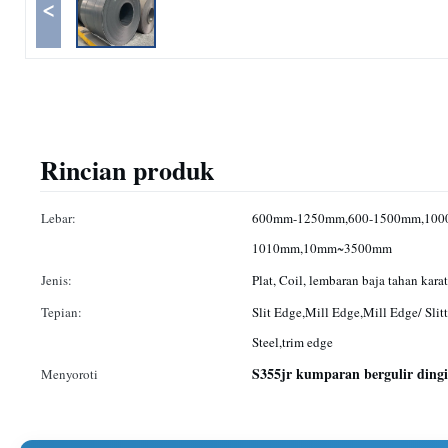
<
Rincian produk
Lebar:
600mm-1250mm,600-1500mm,100
1010mm,10mm~3500mm
Jenis:
Plat, Coil, lembaran baja tahan karat
Tepian:
Slit Edge,Mill Edge,Mill Edge/ Slit
Steel,trim edge
S355jr kumparan bergulir dingi
Menyoroti