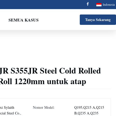
Indonesia
SEMUA KASUS
Tanya Sekarang
R S355JR Steel Cold Rolled
 Roll 1220mm untuk atap
i Sylaith
Nomor Model:
Q195,Q215 A,Q215
cial Steel Co.,
B,Q235 A,Q235