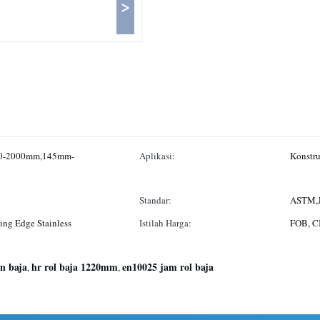
>
0-2000mm,145mm-
Aplikasi:
Konstru
Standar:
ASTM,J
ting Edge Stainless
Istilah Harga:
FOB, C
n baja
hr rol baja 1220mm
en10025 jam rol baja
,
,