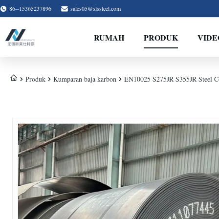
86--15365237896
sales05@slssteel.com
RUMAH
PRODUK
VIDE
Produk
Kumparan baja karbon
EN10025 S275JR S355JR Steel Co