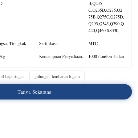
D
B,Q235
C,Q235D,Q275,Q2
75B,Q275C,Q275D,
Q295,Q345,Q390,Q
420,Q460,SS330,
ngsu, Tiongkok
Sertifikasi:
MTC
0kg
Kemampuan Penyediaan:
1000+ton/ton+bulan
il baja ringan
gulungan lembaran logam
T
a
n
y
a
S
e
k
a
r
a
n
g