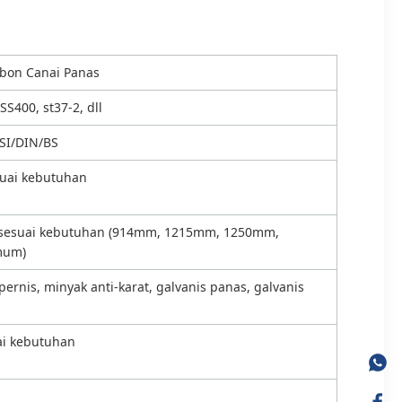
bon Canai Panas
S400, st37-2, dll
SI/DIN/BS
uai kebutuhan
sesuai kebutuhan (914mm, 1215mm, 1250mm,
mum)
pernis, minyak anti-karat, galvanis panas, galvanis
ai kebutuhan