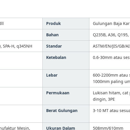
ll
Produk
Gulungan Baja Kar
Bahan
Q235B, A36, Q195, S
, SPA-H, q345NH
Standar
ASTM/EN/JIS/GB/AI
Ketebalan
0.6-30mm atau ses
Lebar
600-2200mm atau 
1000mm paling u
Permukaan
Lukisan hitam, cat 
dingin, 3PE
Berat Gulungan
3-10 MT atau sesu
nufaktur Mesin,
Ukuran Dalam
508mm/610mm