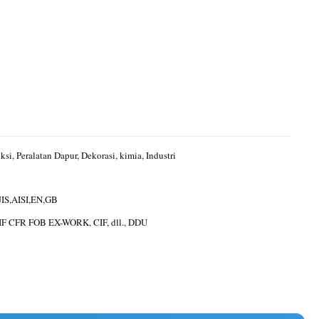
ksi, Peralatan Dapur, Dekorasi, kimia, Industri
IS,AISI,EN,GB
IF CFR FOB EX-WORK, CIF, dll., DDU