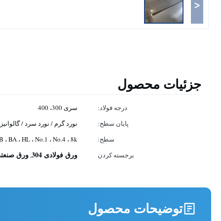
<
جزئیات محصول
درجه فولاد:
سری 300، 400
پایان سطح:
نورد گرم / نورد سرد / گالوانی
سطح:
2B ، BA ، HL ، No.1 ، No.4 ، 8k
ورق فولادی 304
ورق صنعتی ف
برجسته کردن
,
توضیحات محصول