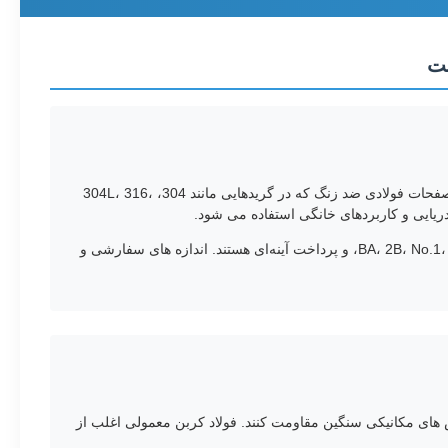
محصولات ورق و صفحه فولاد ضد زنگ ممتاز ما طبق استانداردهای بین المللی از جمله AISI، ASTM، JIS، SUS، DIN و GB تولید می شوند. این صفحات فولادی ضد زنگ که در گریدهایی مانند 304، 304L، 316،
این محصولات دارای مقاومت در برابر خوردگی عالی، استحکام بالا، شکل‌پذیری عالی، و گزینه‌های برجسته پرداخت سطحی از جمله BA، 2B، No.1، HL، 6K، 8K، و پرداخت آینه‌ای هستند. اندازه های سفارشی و
زش های مکانیکی سنگین مقاومت کنند. فولاد کربن معمولی اغلب از