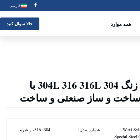
فارسی
همه موارد
حالا سوال کنيد
ورق فولادی ضد زنگ 304 304L 316 316L با
Wuxi Syl
شماره مدل:
304، 316، و غیره
Special Steel 