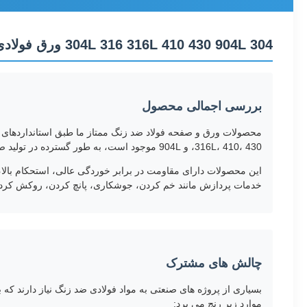
304 304L 316 316L 410 430 904L ورق فولادی ضد زنگ سطح BA برای ساخت و ساز صنعتی و ساخت
بررسی اجمالی محصول
316L، 410، 430، و 904L موجود است، به طور گسترده در تولید صنعتی، دکوراسیون معماری، پردازش مواد غذایی، تجهیزات شیمیایی، مهندسی دریایی و کاربردهای خانگی استفاده می شود.
خدمات پردازش مانند خم کردن، جوشکاری، پانچ کردن، روکش کردن
چالش های مشترک
بسیاری از پروژه های صنعتی به مواد فولادی ضد زنگ نیاز دارند که
موارد زیر رنج می برد: