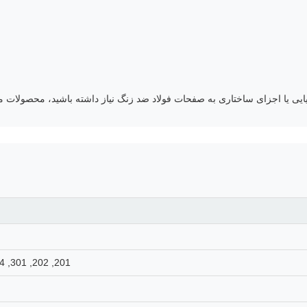
 یا اجزای ساختاری به صفحات فولاد ضد زنگ نیاز داشته باشید، محصولات ما ع
201, 202, 301, 304, 304L, 316, 316, 321, 410, 420, 430, 904L, 2205, 2507