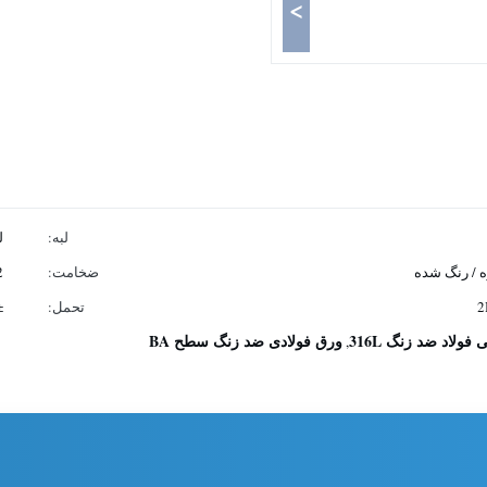
>
لبه:
ل
زه / رنگ شده
ضخامت:
0.2 م
تحمل:
1٪
ولاد ضد زنگ 316L
ورق فولادی ضد زنگ سطح BA
,