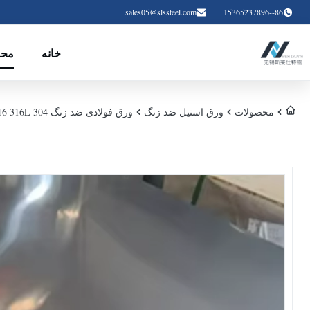
sales05@slssteel.com
86--15365237896
خانه
محص
محصولات
ورق استیل ضد زنگ
ورق فولادی ضد زنگ 304 304L 316 316L با سطح BA برای ساخت و ساز صنعتی و ساخت