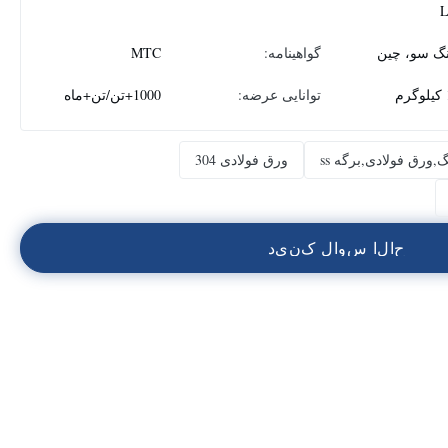
نگ سو، چین
گواهینامه:
MTC
م
توانایی عرضه:
1000+تن/تن+ماه
ورق فولادی,برگه ss
ورق فولادی 304
ح
ا
ل
ا
س
و
ا
ل
ک
ن
ي
د