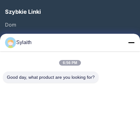
Szybkie Linki
Dom
Produkty
Sylaith
Filmy
O Nas
6:56 PM
Wycieczka Po Fabryce
Good day, what product are you looking for?
Kontrola Jakości
Skontaktuj Się Z Nami
Aktualności
Wszystkie Przypadki
Chodź Za Nami.