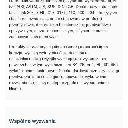
są produkowane zgodnie z międzynarodowymi normami, w
tym AISI, ASTM, JIS, SUS, DIN i GB. Dostępne w gatunkach
takich jak 304, 304L, 316, 316L, 410, 430 i 904L, te płyty ze
stali nierdzewnej są szeroko stosowane w produkcji
przemysłowej, dekoracji architektonicznej, przetwórstwie
spożywczym, sprzęcie chemicznym, inżynierii morskiej i
zastosowaniach domowych.
Produkty charakteryzują się doskonałą odpornością na
korozję, wysoką wytrzymałością, doskonałą
odkształcalnością i wyjątkowymi opcjami wykończenia
powierzchni, w tym wykończeniem BA, 2B, nr 1, HL, 6K, 8K i
wykończeniem lustrzanym. Niestandardowe rozmiary i usługi
przetwarzania, takie jak gięcie, spawanie, wykrawanie,
rozwijanie i cięcie są dostępne zgodnie z wymaganiami
klienta.
Wspólne wyzwania