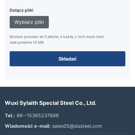
Dołącz pliki
Wybierz pliki
Możesz przesłać do 5 plików, a każdy z nich może mieć
maksymalnie 10 MB.
Składać
Wuxi Sylaith Special Steel Co., Ltd.
Tel.:
86--15365237896
Wiadomość e-mail:
sales05@slssteel.com