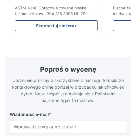
nierdzewn
ASTM A240 Gorącowalcowana płaska
Blacha ze s
taśma metalowa 304 316 309S HL 2D
medycznych
Gorącowalcowana/zimnowalcowana taśma
blachy Ss P
ze stali nierdzewnej 304 316 309S 310
walcowane 
Skontaktuj się teraz
310S 316L 321 ASTM A240 Specyfikacje
stali nierd
produktu Nazwa produktu Taśma / zwój ze
hurtowe Sta
stali nierdzewnej Specyfikacja Grubość:
rodzina sta
Gorącowalcowana (3,0-300 mm),
austenitycz
Zimnowalcow...
nikiel ...
Poproś o wycenę
Uprzejmie prosimy o skorzystanie z naszego formularza
kontaktowego online poniżej w przypadku jakichkolwiek
pytań. Nasz zespół skontaktuje się z Państwem
najszybciej jak to możliwe.
Wiadomość e-mail
*