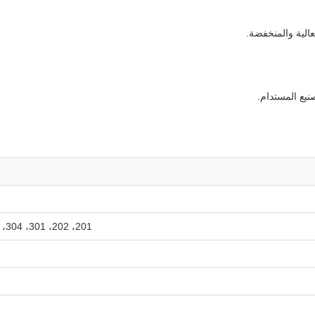
الية والمنخفضة.
201، 202، 301، 304، 304 لتر، 316، 316 لتر، 310 ثانية، 410، 430، 321، 347، 309 ثانية