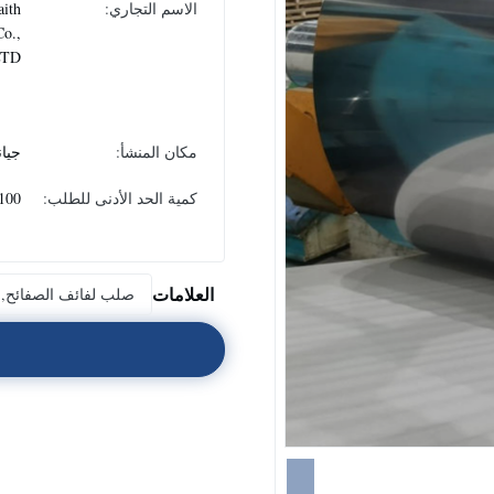
الاسم التجاري:
aith
Co.,
LTD
مكان المنشأ:
جيا
كمية الحد الأدنى للطلب:
100 كجم
العلامات
صلب لفائف الصفائح,ص