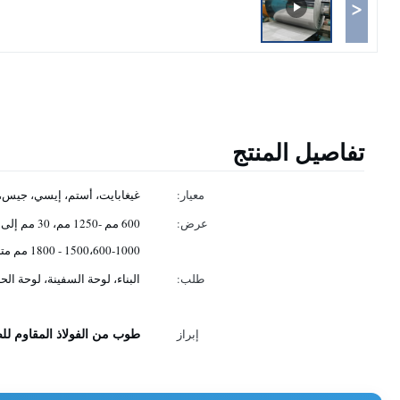
<
تفاصيل المنتج
معيار:
غيغابايت، أستم، إيسي، جيس،
عرض:
1000-1500،600 - 1800 مم متاحة
طلب:
البناء، لوحة السفينة، لوحة الح
طوب من الفولاذ المقاوم للصدأ SUS 304
إبراز