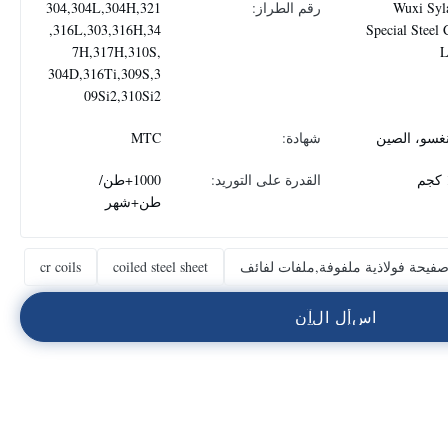
Wuxi Syl
رقم الطراز:
304,304L,304H,321
,316L,303,316H,34
Special Steel 
7H,317H,310S,
304D,316Ti,309S,3
09Si2,310Si2
نغسو، الصين
شهادة:
MTC
القدرة على التوريد:
1000+طن/
طن+شهر
فيحة فولاذية ملفوفة,ملفات لفائف
coiled steel sheet
cr coils
ا
س
أ
ل
ا
ل
آ
ن