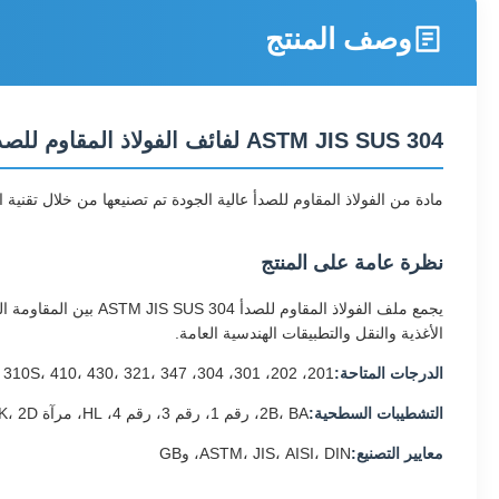
وصف المنتج
ASTM JIS SUS 304 لفائف الفولاذ المقاوم للصدأ
مادة من الفولاذ المقاوم للصدأ عالية الجودة تم تصنيعها من خلال تقنية الدرفلة على البارد المتقدمة
نظرة عامة على المنتج
يجمع ملف الفولاذ الم
الأغذية والنقل والتطبيقات الهندسية العامة.
الدرجات المتاحة:
201، 202، 301، 304، 304L، 316، 316L، 310S، 410، 430، 321، 347، و309S
التشطيبات السطحية:
2B، BA، رقم 1، رقم 3، رقم 4، HL، مرآة 8K، 2D، و1D
معايير التصنيع:
ASTM، JIS، AISI، DIN، وGB