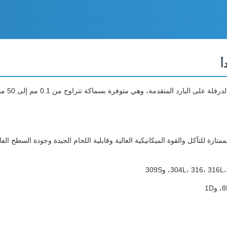
، وهي متوفرة بسماكة تتراوح من 0.1 مم إلى 50 مم للتطبيقات الصناعية والبناء والتصنيع.
قاوم للصدأ ASTM JIS SUS 304 بين المقاومة الممتازة للتآكل والقوة الميكانيكية العالية وقابلية اللحام ا