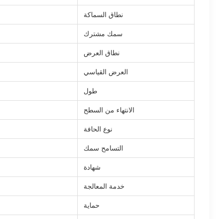
نطاق السماكة
سمك مشترك
نطاق العرض
العرض القياسي
طول
الانتهاء من السطح
نوع الحافة
التسامح سمك
شهادة
خدمة المعالجة
حماية