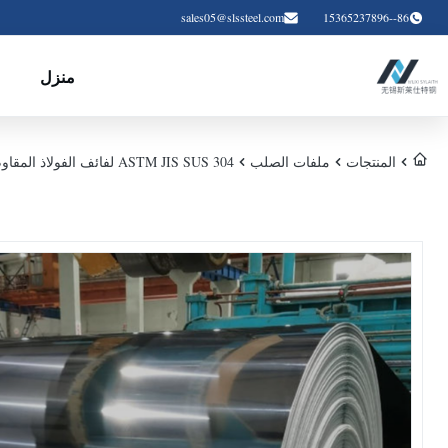
sales05@slssteel.com
86--15365237896
منزل
المنتجات
ملفات الصلب
ASTM JIS SUS 304 لفائف الفولاذ المقاوم للتآكل المقاوم للتآكل مع سمك مخصص للتطبيقات الصناعية