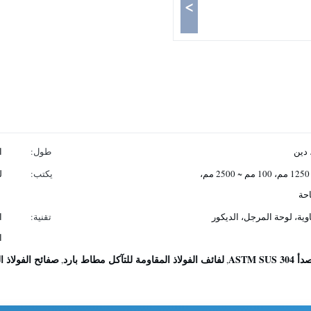
>
 دين
طول:
ا
600 مم -1250 مم، 30 مم إلى 1250 مم، 100 مم ~ 2500 مم،
يكتب:
ل
اوية، لوحة المرجل، الديكور
تقنية:
ا
ا
ASTM 
لفائف الفولاذ المقاومة للتآكل مطاط بارد
صفائح الفولاذ
,
,