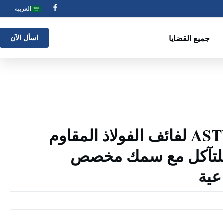
العربية
جميع القضايا
اسأل الآن
ASTM JIS SUS 304 لفائف الفولاذ المقاوم
 للتآكل مع سمك مخصص
عية