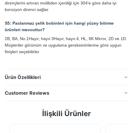
dirençlerini artıran molibden içerdiği için 304'e göre daha iyi
korozyon direnci sağlar.
S5: Paslanmaz çelik bobinleri için hangi yüzey bitirme
ürünleri mevcuttur?
2B, BA, No.1Hayır, hayır.3Hayır, hayır.4, HL, 8K Mirror, 2D ve 1D.
Müşteriler görünüm ve uygulama gereksinimlerine göre uygun
finişleri seçebilirler.
Ürün Özellikleri
ASTM JIS SUS 304 paslanmaz çelik bobini Yüksek
Customer Reviews
kaliteli paslanmaz çelik malzemesi, endüstriyel, inşaat
ve imalat uygulamaları için 0.1mm'den 50mm'ye kadar
5.0
İlişkili Ürünler
kalınlıklarda mevcut olan gelişmiş soğuk yuvarlama
Based on 50 reviews recently
teknolojisi ile üretilmiştir. Ürün Genel Görünümü ASTM
5
100%
JIS SUS 304 Paslanmaz Çelik Bobin m...
4
0