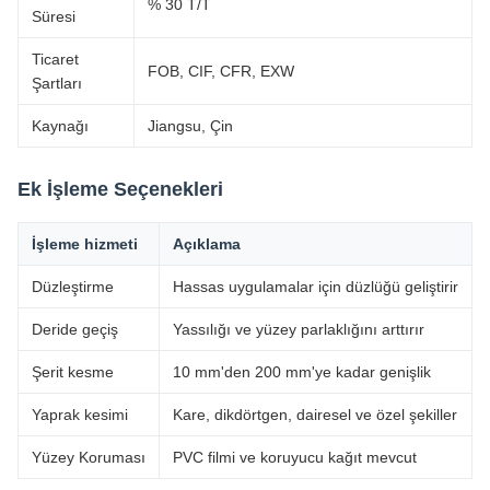
% 30 T/T
Süresi
Ticaret
FOB, CIF, CFR, EXW
Şartları
Kaynağı
Jiangsu, Çin
Ek İşleme Seçenekleri
İşleme hizmeti
Açıklama
Düzleştirme
Hassas uygulamalar için düzlüğü geliştirir
Deride geçiş
Yassılığı ve yüzey parlaklığını arttırır
Şerit kesme
10 mm'den 200 mm'ye kadar genişlik
Yaprak kesimi
Kare, dikdörtgen, dairesel ve özel şekiller
Yüzey Koruması
PVC filmi ve koruyucu kağıt mevcut