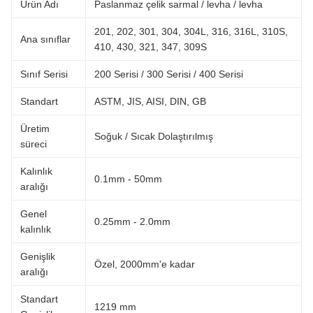
Ürün Adı
Paslanmaz çelik sarmal / levha / levha
201, 202, 301, 304, 304L, 316, 316L, 310S,
Ana sınıflar
410, 430, 321, 347, 309S
Sınıf Serisi
200 Serisi / 300 Serisi / 400 Serisi
Standart
ASTM, JIS, AISI, DIN, GB
Üretim
Soğuk / Sıcak Dolaştırılmış
süreci
Kalınlık
0.1mm - 50mm
aralığı
Genel
0.25mm - 2.0mm
kalınlık
Genişlik
Özel, 2000mm'e kadar
aralığı
Standart
1219 mm