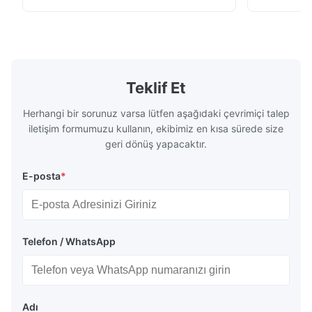
316L 321 ASTM A240 Ürün Özellikleri Ürün
plaka 304 3
the communication with the supplier was very easy. We are
Adı Paslanmaz çelik bobin / şerit
paslanmaz çel
satisfied with this purchase and will consider more cooperation
Spesifikasyon Kalınlığı: Sıcak Dolaşımlı (3.0-
alaşım elema
300mm), Soğuk Dolaşımlı (0...
paslanmaz ..
in the future.
Teklif Et
Herhangi bir sorunuz varsa lütfen aşağıdaki çevrimiçi talep
iletişim formumuzu kullanın, ekibimiz en kısa sürede size
geri dönüş yapacaktır.
E-posta
*
Telefon / WhatsApp
Adı