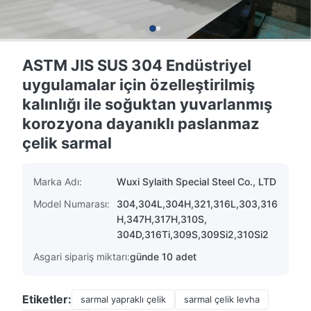
ASTM JIS SUS 304 Endüstriyel
uygulamalar için özelleştirilmiş
kalınlığı ile soğuktan yuvarlanmış
korozyona dayanıklı paslanmaz
çelik sarmal
Marka Adı:
Wuxi Sylaith Special Steel Co., LTD
Model Numarası:
304,304L,304H,321,316L,303,316
H,347H,317H,310S,
304D,316Ti,309S,309Si2,310Si2
Asgari sipariş miktarı:
günde 10 adet
Etiketler:
sarmal yapraklı çelik
sarmal çelik levha