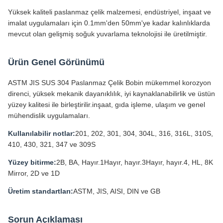
Yüksek kaliteli paslanmaz çelik malzemesi, endüstriyel, inşaat ve
imalat uygulamaları için 0.1mm'den 50mm'ye kadar kalınlıklarda
mevcut olan gelişmiş soğuk yuvarlama teknolojisi ile üretilmiştir.
Ürün Genel Görünümü
ASTM JIS SUS 304 Paslanmaz Çelik Bobin mükemmel korozyon
direnci, yüksek mekanik dayanıklılık, iyi kaynaklanabilirlik ve üstün
yüzey kalitesi ile birleştirilir.inşaat, gıda işleme, ulaşım ve genel
mühendislik uygulamaları.
Kullanılabilir notlar:
201, 202, 301, 304, 304L, 316, 316L, 310S,
410, 430, 321, 347 ve 309S
Yüzey bitirme:
2B, BA, Hayır.1Hayır, hayır.3Hayır, hayır.4, HL, 8K
Mirror, 2D ve 1D
Üretim standartları:
ASTM, JIS, AISI, DIN ve GB
Sorun Açıklaması