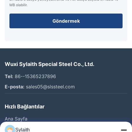
MB olabilir.
Göndermek
Wuxi Sylaith Special Steel Co., Ltd.
Tel:
86--15365237896
E-posta:
sales05@slssteel.com
Hızlı Bağlantılar
Ana Sayfa
Ürünler
Sylaith