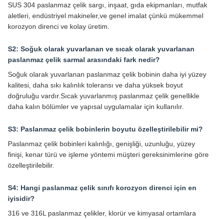
SUS 304 paslanmaz çelik sargı, inşaat, gıda ekipmanları, mutfak
aletleri, endüstriyel makineler,ve genel imalat çünkü mükemmel
korozyon direnci ve kolay üretim.
S2: Soğuk olarak yuvarlanan ve sıcak olarak yuvarlanan
paslanmaz çelik sarmal arasındaki fark nedir?
Soğuk olarak yuvarlanan paslanmaz çelik bobinin daha iyi yüzey
kalitesi, daha sıkı kalınlık toleransı ve daha yüksek boyut
doğruluğu vardır.Sıcak yuvarlanmış paslanmaz çelik genellikle
daha kalın bölümler ve yapısal uygulamalar için kullanılır.
S3: Paslanmaz çelik bobinlerin boyutu özelleştirilebilir mi?
Paslanmaz çelik bobinleri kalınlığı, genişliği, uzunluğu, yüzey
finişi, kenar türü ve işleme yöntemi müşteri gereksinimlerine göre
özelleştirilebilir.
S4: Hangi paslanmaz çelik sınıfı korozyon direnci için en
iyisidir?
316 ve 316L paslanmaz çelikler, klorür ve kimyasal ortamlara