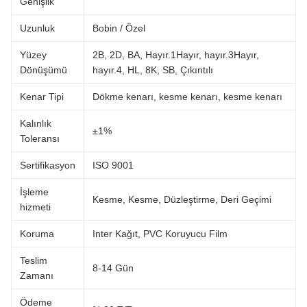
Genişlik
Uzunluk
Bobin / Özel
Yüzey
2B, 2D, BA, Hayır.1Hayır, hayır.3Hayır,
Dönüşümü
hayır.4, HL, 8K, SB, Çıkıntılı
Kenar Tipi
Dökme kenarı, kesme kenarı, kesme kenarı
Kalınlık
±1%
Toleransı
Sertifikasyon
ISO 9001
İşleme
Kesme, Kesme, Düzleştirme, Deri Geçimi
hizmeti
Koruma
Inter Kağıt, PVC Koruyucu Film
Teslim
8-14 Gün
Zamanı
Ödeme