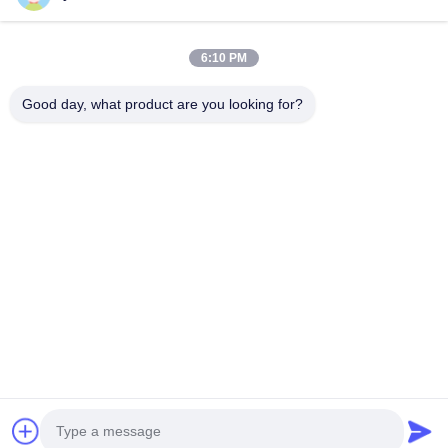
VİDEOLAR
Hakkımızda
6:10 PM
Fabrika Turu
Good day, what product are you looking for?
Kalite Kontrol
Bize Ulaşın
Haberler
Tüm Servis Talepleri
Bizi Takip Edin.
©2026- Wuxi Sylaith Special Steel Co., Ltd.. - Tüm haklar saklıdır.