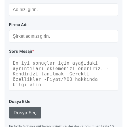
Firma Adı :
Soru Mesajı
*
Dosya Ekle
Dosya Seç
En fazla 5 dosya yükleyebilirsiniz ve Her dosya boyutu en fazla 10