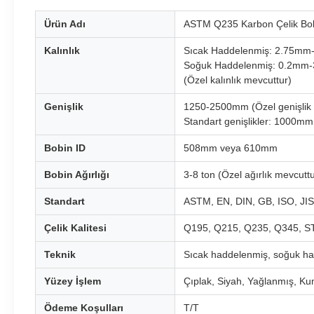
Ürün Adı
ASTM Q235 Karbon Çelik Bob
Kalınlık
Sıcak Haddelenmiş: 2.75m
Soğuk Haddelenmiş: 0.2mm
(Özel kalınlık mevcuttur)
Genişlik
1250-2500mm (Özel genişlik 
Standart genişlikler: 1000
Bobin ID
508mm veya 610mm
Bobin Ağırlığı
3-8 ton (Özel ağırlık mevcuttu
Standart
ASTM, EN, DIN, GB, ISO, JIS
Çelik Kalitesi
Q195, Q215, Q235, Q345, S
Teknik
Sıcak haddelenmiş, soğuk ha
Yüzey İşlem
Çıplak, Siyah, Yağlanmış, Ku
Ödeme Koşulları
T/T