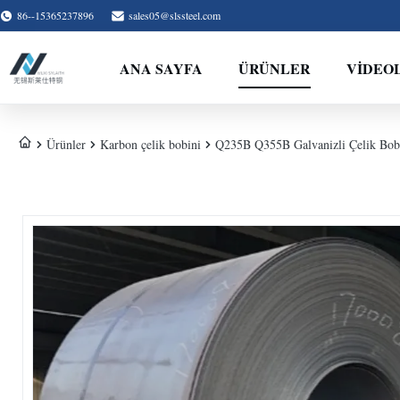
86--15365237896
sales05@slssteel.com
ANA SAYFA
ÜRÜNLER
VİDEO
Ürünler
Karbon çelik bobini
Q235B Q355B Galvanizli Çelik Bobi