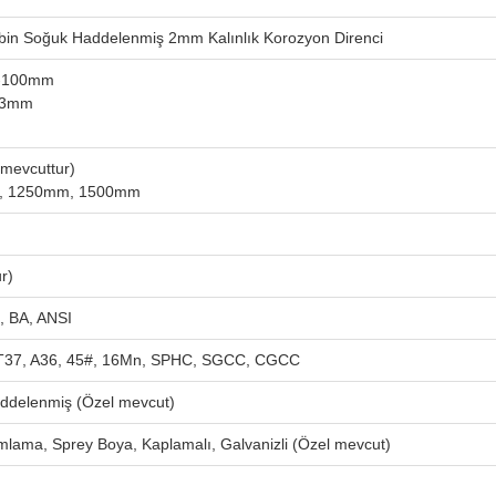
in Soğuk Haddelenmiş 2mm Kalınlık Korozyon Direnci
m-100mm
-3mm
mevcuttur)
mm, 1250mm, 1500mm
r)
, BA, ANSI
T37, A36, 45#, 16Mn, SPHC, SGCC, CGCC
ddelenmiş (Özel mevcut)
mlama, Sprey Boya, Kaplamalı, Galvanizli (Özel mevcut)