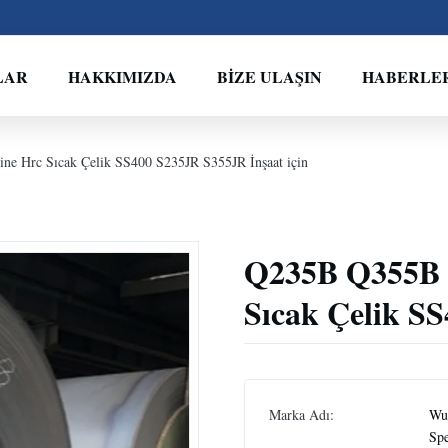
LAR
HAKKIMIZDA
BIZE ULAŞIN
HABERLE
ne Hrc Sıcak Çelik SS400 S235JR S355JR İnşaat için
Q235B Q355B G
Sıcak Çelik SS
Marka Adı:
Wux
Spe