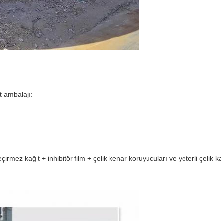
t ambalajı:
irmez kağıt + inhibitör film + çelik kenar koruyucuları ve yeterli çelik k