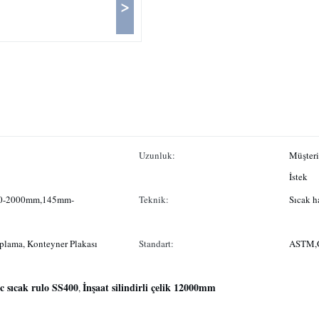
>
Uzunluk:
Müşteri
İstek
0-2000mm,145mm-
Teknik:
Sıcak h
aplama, Konteyner Plakası
Standart:
ASTM,G
c sıcak rulo SS400
İnşaat silindirli çelik 12000mm
,