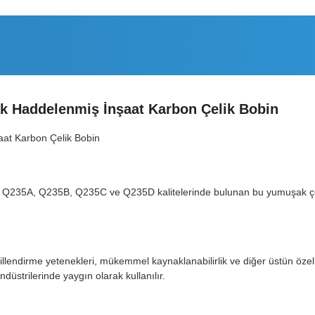
 Haddelenmiş İnşaat Karbon Çelik Bobin
t Karbon Çelik Bobin
ir. Q235A, Q235B, Q235C ve Q235D kalitelerinde bulunan bu yumuşak çel
lendirme yetenekleri, mükemmel kaynaklanabilirlik ve diğer üstün özelli
ndüstrilerinde yaygın olarak kullanılır.