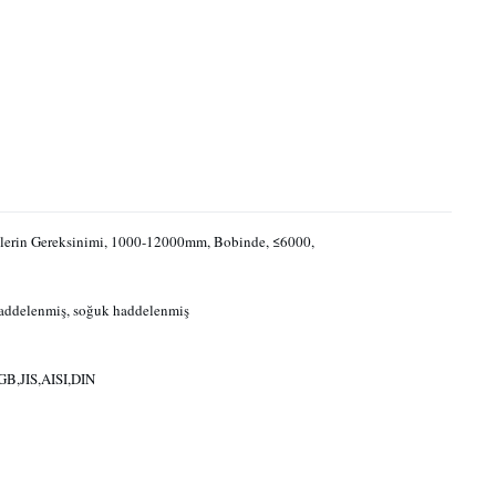
lerin Gereksinimi, 1000-12000mm, Bobinde, ≤6000,
addelenmiş, soğuk haddelenmiş
B,JIS,AISI,DIN