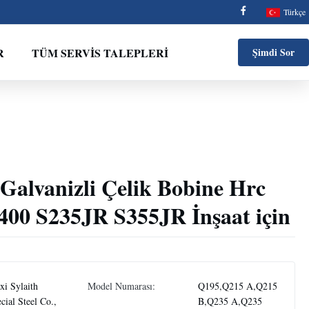
Türkçe
R
TÜM SERVIS TALEPLERI
Şimdi Sor
alvanizli Çelik Bobine Hrc
400 S235JR S355JR İnşaat için
i Sylaith
Model Numarası:
Q195,Q215 A,Q215
cial Steel Co.,
B,Q235 A,Q235