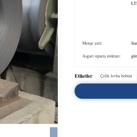
LT
Menşe yeri:
Jia
Asgari sipariş miktarı:
gün
Etiketler
Çelik levha bobini