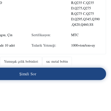
D
B,Q235 C,Q235
D,Q275,Q275
B,Q275 C,Q275
D,Q295,Q345,Q390
,Q420,Q460,SS
ngsu, Çin
Sertifikasyon:
MTC
de 10 adet
Tedarik Yeteneği:
1000+ton/ton+ay
Yumuşak çelik bobinleri
sac metal bobin
Ş
i
m
d
i
S
o
r