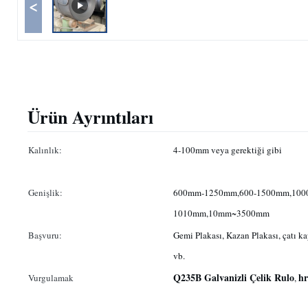
<
Ürün Ayrıntıları
Kalınlık:
4-100mm veya gerektiği gibi
Genişlik:
600mm-1250mm,600-1500mm,100
1010mm,10mm~3500mm
Başvuru:
Gemi Plakası, Kazan Plakası, çatı k
vb.
Q235B Galvanizli Çelik Rulo
hr
Vurgulamak
,