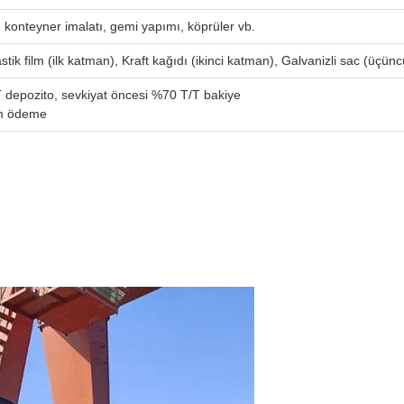
 konteyner imalatı, gemi yapımı, köprüler vb.
stik film (ilk katman), Kraft kağıdı (ikinci katman), Galvanizli sac (üçü
 depozito, sevkiyat öncesi %70 T/T bakiye
tam ödeme