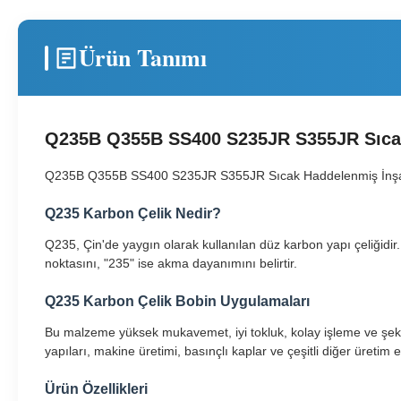
Ürün Tanımı
Q235B Q355B SS400 S235JR S355JR Sıcak
Q235B Q355B SS400 S235JR S355JR Sıcak Haddelenmiş İnşaa
Q235 Karbon Çelik Nedir?
Q235, Çin'de yaygın olarak kullanılan düz karbon yapı çeliğid
noktasını, "235" ise akma dayanımını belirtir.
Q235 Karbon Çelik Bobin Uygulamaları
Bu malzeme yüksek mukavemet, iyi tokluk, kolay işleme ve şekil
yapıları, makine üretimi, basınçlı kaplar ve çeşitli diğer üretim e
Ürün Özellikleri