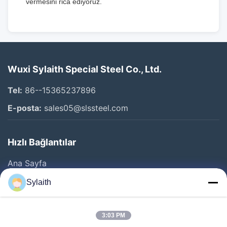
vermesini rica ediyoruz.
Wuxi Sylaith Special Steel Co., Ltd.
Tel:
86--15365237896
E-posta:
sales05@slssteel.com
Hızlı Bağlantılar
Ana Sayfa
Ürünler
Sylaith
VİDEOLAR
Hakkımızda
3:03 PM