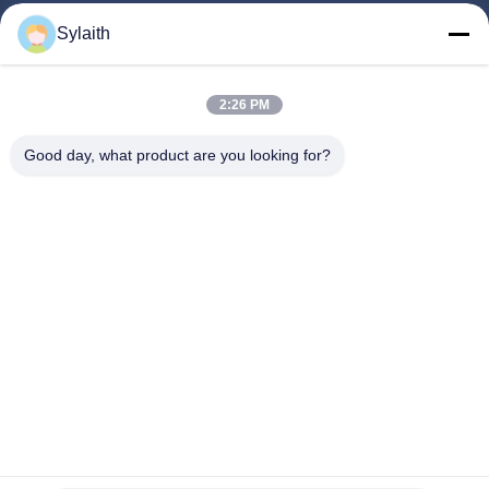
Produkte
Sylaith
Videos
Über Uns
2:26 PM
Fabrik Tour
Good day, what product are you looking for?
Qualitätskontrolle
Kontakt
Nachrichten
Alle Fälle
Folgen Sie Uns.