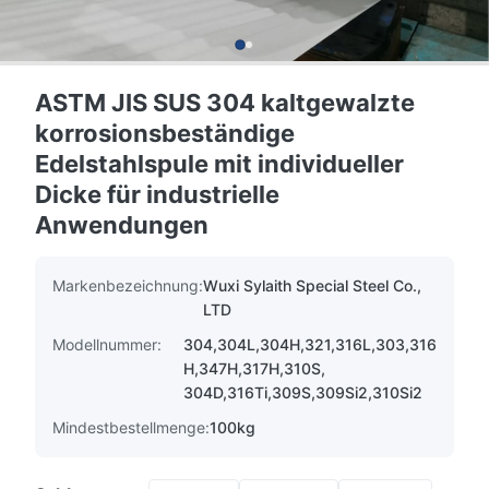
ASTM JIS SUS 304 kaltgewalzte
korrosionsbeständige
Edelstahlspule mit individueller
Dicke für industrielle
Anwendungen
Markenbezeichnung:
Wuxi Sylaith Special Steel Co.,
LTD
Modellnummer:
304,304L,304H,321,316L,303,316
H,347H,317H,310S,
304D,316Ti,309S,309Si2,310Si2
Mindestbestellmenge:
100kg