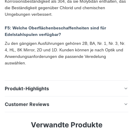
Korrosionsbeständigkeit als 304, da sie Molybdän enthalten, das
die Beständigkeit gegenüber Chlorid und chemischen
Umgebungen verbessert.
F5: Welche Oberflächenbeschaffenheiten sind für
Edelstahlspulen verfügbar?
Zu den gängigen Ausführungen gehören 2B, BA, Nr. 1, Nr. 3, Nr.
4, HL, 8K Mirror, 2D und 1D. Kunden können je nach Optik und
Anwendungsanforderungen die passende Veredelung
auswählen.
Produkt-Highlights
ASTM JIS SUS 304 Edelstahlspule Hochwertiges
Customer Reviews
Edelstahlmaterial, hergestellt durch fortschrittliche
Kaltwalztechnologie, erhältlich in Dicken von 0,1 mm
5.0
Verwandte Produkte
bis 50 mm für Industrie-, Bau- und
Based on 50 reviews recently
Fertigungsanwendungen. Produktübersicht Die