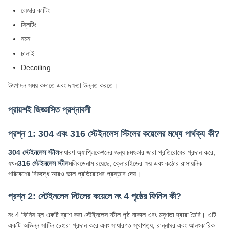
লেজার কাটিং
স্লিটিং
নমন
ঢালাই
Decoiling
উৎপাদন সময় কমাতে এবং দক্ষতা উন্নত করতে।
প্রায়শই জিজ্ঞাসিত প্রশ্নাবলী
প্রশ্ন 1: 304 এবং 316 স্টেইনলেস স্টিলের কয়েলের মধ্যে পার্থক্য কী?
304 স্টেইনলেস স্টীল
সাধারণ অ্যাপ্লিকেশনের জন্য চমৎকার জারা প্রতিরোধের প্রদান করে,
যখন
316 স্টেইনলেস স্টীল
মলিবডেনাম রয়েছে, ক্লোরাইডের ক্ষয় এবং কঠোর রাসায়নিক
পরিবেশের বিরুদ্ধে আরও ভাল প্রতিরোধের প্রস্তাব দেয়।
প্রশ্ন 2: স্টেইনলেস স্টিলের কয়েলে নং 4 পৃষ্ঠের ফিনিস কী?
নং 4 ফিনিস হল একটি ব্রাশ করা স্টেইনলেস স্টীল পৃষ্ঠ নাকাল এবং মসৃণতা দ্বারা তৈরি। এটি
একটি অভিন্ন সাটিন চেহারা প্রদান করে এবং সাধারণত স্থাপত্য, রান্নাঘর এবং আলংকারিক