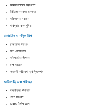
অস্ত্রোপচারের যন্ত্রপাতি
চিকিৎসা সরঞ্জাম উপাদান
পরীক্ষাগার সরঞ্জাম
পরিষ্কার কক্ষ সুবিধা
রাসায়নিক ও শক্তি শিল্প
রাসায়নিক ট্যাংক
তাপ এক্সচেঞ্জার
পাইপলাইন সিস্টেম
চাপ সরঞ্জাম
ক্ষয়কারী পরিবেশ অ্যাপ্লিকেশন
মোটরগাড়ি এবং পরিবহন
যানবাহনের উপাদান
ট্রেন সরঞ্জাম
জাহাজ নির্মাণ অংশ