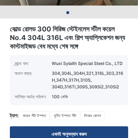
কোল্ড রোলড 300 সিরিজ স্টেইনলেস স্টীল কয়েল
No.4 304L 316L এবং শিল্প অ্যাপ্লিকেশন জন্য
কাস্টমাইজড বেধ মধ্যে শেষ সঙ্গে
ব্র্যান্ড নাম:
Wuxi Sylaith Special Steel Co., LTD
মডেল নম্বর:
304,304L,304H,321,316L,303,316
H,347H,317H,310S,
304D,316Ti,309S,309Si2,310Si2
সর্বনিম্ন অর্ডার পরিমাণ:
100 কেজি
ট্যাগ:
কয়েল শীট ইস্পাত
ঘূর্ণিত ইস্পাত শীট
সিআর রোলস
এখনই অনুসন্ধান করুন