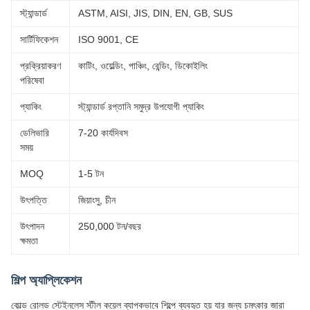
স্ট্যান্ডার্ড
ASTM, AISI, JIS, DIN, EN, GB, SUS
সার্টিফিকেশন
ISO 9001, CE
প্রক্রিয়াকরণ
কাটিং, ওয়েল্ডিং, পাঞ্চিং, বেন্ডিং, ডিকোইলিং
পরিষেবা
প্যাকিং
স্ট্যান্ডার্ড রপ্তানি সমুদ্র উপযোগী প্যাকিং
ডেলিভারি
7-20 কার্যদিবস
সময়
MOQ
1-5 টন
উৎপত্তি
জিয়াংসু, চীন
উৎপাদন
250,000 টন/বছর
ক্ষমতা
শিল্প অ্যাপ্লিকেশন
কোল্ড রোলড স্টেইনলেস স্টীল কয়েল ব্যাপকভাবে শিল্পে ব্যবহৃত হয় যার জন্য চমৎকার জারা