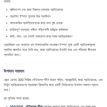
হয়েছে:
অক্সিডেশন এবং জারা বিরুদ্ধে চমৎকার প্রতিরোধের
প্রচলিত ইস্পাত তুলনায় উচ্চ স্থায়িত্ব
আলংকারিক অ্যাপ্লিকেশনের জন্য ভাল পৃষ্ঠ চেহারা
চাহিদাপূর্ণ অবস্থার অধীনে শক্তিশালী যান্ত্রিক কর্মক্ষমতা
কাটা, গঠন, এবং ঢালাই অপারেশন জন্য সহজ প্রক্রিয়াকরণ
ক্রোমিয়াম এবং অন্যান্য খাদ উপাদানগুলির সংযোজন ইস্পাত পৃষ্ঠে একটি প্রতিরক্ষামূলক
প্যাসিভ অক্সাইড স্তর তৈরি করে, জারা প্রতিরোধের উন্নতি করে এবং পরিষেবা জীবনকে
প্রসারিত করে।
উপাদান সমাধান
কোল্ড রোলড 300 সিরিজ স্টেইনলেস স্টীল কয়েল শক্তি, স্বাস্থ্যবিধি, জারা প্রতিরোধের, এবং
নির্ভুল প্রক্রিয়াকরণের প্রয়োজন শিল্পগুলির জন্য একটি নির্ভরযোগ্য উপাদান সমাধান প্রদান
করে।
মূল সুবিধার মধ্যে রয়েছে:
304/304L স্টেইনলেস স্টীল:
চমৎকার সাধারণ জারা প্রতিরোধের এবং সহজ গড়া