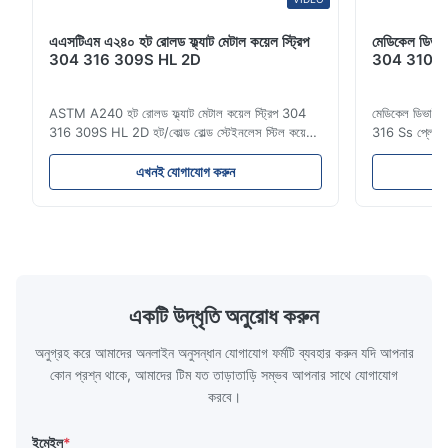
professional service, accurate documents, and smooth
delivery. Highly recommended for construction and medical
এএসটিএম এ২৪০ হট রোলড ফ্ল্যাট মেটাল কয়েল স্ট্রিপ
মেডিকেল ডিভা
applications.
304 316 309S HL 2D
304 310 316
Michael
ASTM A240 হট রোলড ফ্ল্যাট মেটাল কয়েল স্ট্রিপ 304
মেডিকেল ডিভাইস
M
316 309S HL 2D হট/কোল্ড রোল্ড স্টেইনলেস স্টিল কয়েল
316 Ss প্লেট মূল্
Oct 29.2025
স্ট্রিপ 304 316 309S 310 310S 316L 321 ASTM
স্টেইনলেস স্টিল
A240 পণ্যের স্পেসিফিকেশন পণ্যের নাম স্টেইনলেস স্টিল
300 সিরিজের স্ট
এখনই যোগাযোগ করুন
Good quality stainless steel coil. The delivery was on time and
কয়েল / স্ট্রিপ স্পেসিফিকেশন বেধ: হট রোল্ড (3.0-300মিমি),
স্টিলের একটি পরি
the communication with the supplier was very easy. We are
কোল্ড রোল্ড (0.3-16মিমি)। কাস্টমাইজড আকার গ্...
অ্যালয়িং উপাদান
satisfied with this purchase and will consider more cooperation
in the future.
একটি উদ্ধৃতি অনুরোধ করুন
অনুগ্রহ করে আমাদের অনলাইন অনুসন্ধান যোগাযোগ ফর্মটি ব্যবহার করুন যদি আপনার
কোন প্রশ্ন থাকে, আমাদের টিম যত তাড়াতাড়ি সম্ভব আপনার সাথে যোগাযোগ
করবে।
ইমেইল
*