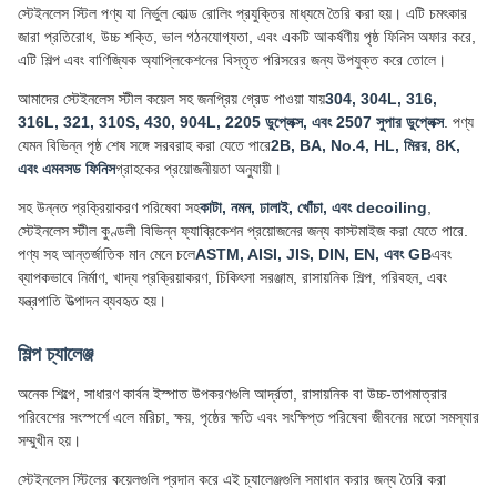
স্টেইনলেস স্টিল পণ্য যা নির্ভুল কোল্ড রোলিং প্রযুক্তির মাধ্যমে তৈরি করা হয়। এটি চমৎকার
জারা প্রতিরোধ, উচ্চ শক্তি, ভাল গঠনযোগ্যতা, এবং একটি আকর্ষণীয় পৃষ্ঠ ফিনিস অফার করে,
এটি শিল্প এবং বাণিজ্যিক অ্যাপ্লিকেশনের বিস্তৃত পরিসরের জন্য উপযুক্ত করে তোলে।
আমাদের স্টেইনলেস স্টীল কয়েল সহ জনপ্রিয় গ্রেড পাওয়া যায়
304, 304L, 316,
316L, 321, 310S, 430, 904L, 2205 ডুপ্লেক্স, এবং 2507 সুপার ডুপ্লেক্স
. পণ্য
যেমন বিভিন্ন পৃষ্ঠ শেষ সঙ্গে সরবরাহ করা যেতে পারে
2B, BA, No.4, HL, মিরর, 8K,
এবং এমবসড ফিনিস
গ্রাহকের প্রয়োজনীয়তা অনুযায়ী।
সহ উন্নত প্রক্রিয়াকরণ পরিষেবা সহ
কাটা, নমন, ঢালাই, খোঁচা, এবং decoiling
,
স্টেইনলেস স্টীল কুণ্ডলী বিভিন্ন ফ্যাব্রিকেশন প্রয়োজনের জন্য কাস্টমাইজ করা যেতে পারে.
পণ্য সহ আন্তর্জাতিক মান মেনে চলে
ASTM, AISI, JIS, DIN, EN, এবং GB
এবং
ব্যাপকভাবে নির্মাণ, খাদ্য প্রক্রিয়াকরণ, চিকিৎসা সরঞ্জাম, রাসায়নিক শিল্প, পরিবহন, এবং
যন্ত্রপাতি উত্পাদন ব্যবহৃত হয়।
শিল্প চ্যালেঞ্জ
অনেক শিল্পে, সাধারণ কার্বন ইস্পাত উপকরণগুলি আর্দ্রতা, রাসায়নিক বা উচ্চ-তাপমাত্রার
পরিবেশের সংস্পর্শে এলে মরিচা, ক্ষয়, পৃষ্ঠের ক্ষতি এবং সংক্ষিপ্ত পরিষেবা জীবনের মতো সমস্যার
সম্মুখীন হয়।
স্টেইনলেস স্টিলের কয়েলগুলি প্রদান করে এই চ্যালেঞ্জগুলি সমাধান করার জন্য তৈরি করা