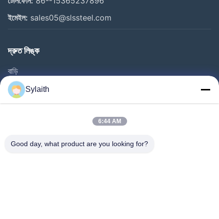
টেলিফোন:
86--15365237896
ইমেইল:
sales05@slssteel.com
দ্রুত লিঙ্ক
বাড়ি
পণ্য
Sylaith
ভিডিও
আমাদের সম্পর্কে
6:44 AM
কারখানা ভ্রমণ
Good day, what product are you looking for?
মান নিয়ন্ত্রণ
আমাদের সাথে যোগাযোগ করুন
খবর
সব ক্ষেত্রেই