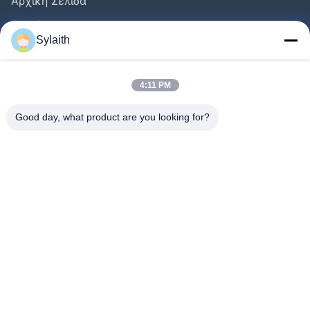
Αρχική Σελίδα
Προϊόντα
Sylaith
Βίντεο
Σχετικά Με Εμάς
4:11 PM
Γύρος Εργοστασίων
Good day, what product are you looking for?
Ποιοτικός Έλεγχος
Επαφή
Νέα
Όλες Οι Περιπτώσεις
Ακολουθήστε Μας.