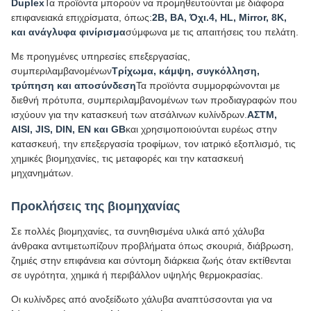
Duplex
Τα προϊόντα μπορούν να προμηθευτούνται με διάφορα
επιφανειακά επιχρίσματα, όπως:
2Β, ΒΑ, Όχι.4, HL, Mirror, 8K,
και ανάγλυφα φινίρισμα
σύμφωνα με τις απαιτήσεις του πελάτη.
Με προηγμένες υπηρεσίες επεξεργασίας,
συμπεριλαμβανομένων
Τρίχωμα, κάμψη, συγκόλληση,
τρύπηση και αποσύνδεση
Τα προϊόντα συμμορφώνονται με
διεθνή πρότυπα, συμπεριλαμβανομένων των προδιαγραφών που
ισχύουν για την κατασκευή των ατσάλινων κυλίνδρων.
ΑΣTM,
AISI, JIS, DIN, EN και GB
και χρησιμοποιούνται ευρέως στην
κατασκευή, την επεξεργασία τροφίμων, τον ιατρικό εξοπλισμό, τις
χημικές βιομηχανίες, τις μεταφορές και την κατασκευή
μηχανημάτων.
Προκλήσεις της βιομηχανίας
Σε πολλές βιομηχανίες, τα συνηθισμένα υλικά από χάλυβα
άνθρακα αντιμετωπίζουν προβλήματα όπως σκουριά, διάβρωση,
ζημιές στην επιφάνεια και σύντομη διάρκεια ζωής όταν εκτίθενται
σε υγρότητα, χημικά ή περιβάλλον υψηλής θερμοκρασίας.
Οι κυλίνδρες από ανοξείδωτο χάλυβα αναπτύσσονται για να