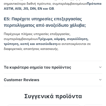
σημαντικότερα διεθνή πρότυπα, συμπεριλαμβανομένων
Πρότυπα
ASTM, AISI, JIS, DIN, EN και GB
.
Ε5: Παρέχετε υπηρεσίες επεξεργασίας
περιτυλίγματος από ανοξείδωτο χάλυβα;
Παρέχουμε πλήρεις υπηρεσίες επεξεργασίας,
συμπεριλαμβανομένων
Τρίχωμα, κάμψη, συγκόλληση,
τρύπηση, κοπή και αποσύνδεση
να ανταποκρίνονται σε
διαφορετικές απαιτήσεις κατασκευής.
Τα κυριότερα σημεία του προϊόντος
Κρύο έλασμα από ανοξείδωτο χάλυβα της σειράς 300
Customer Reviews
Κρύο έλασμα 300 σειράς ατσάλινου χαλκού 304L
316L No.4 Τελεία για κατασκευές, τρόφιμα, ιατρικές
5.0
Συγγενικά προϊόντα
και βιομηχανικές εφαρμογές Επισκόπηση του
Based on 50 reviews recently
προϊόντος Η τροχιά από ανοξείδωτο χάλυβα της