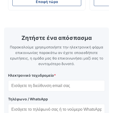
310S 316L 321 ASTM A240 Προδιαγραφές
σιδηρουργι
Επαφή τώρα
Good quality stainless steel coil. The delivery was on time and
προϊόντος Όνομα προϊόντος Πηνίο /
χάλυβας σει
the communication with the supplier was very easy. We are
Λωρίδα από ανοξείδωτο χάλυβα
οικογένεια
satisfied with this purchase and will consider more cooperation
Προδιαγραφή Πάχος: Θερμής έλασης (3.0-
χάλυβων πο
300mm), Ψυχρής έλασης (0.3-16mm).
νικέλιο ως 
in the future.
Προσαρ...
κοινά ...
Ζητήστε ένα απόσπασμα
Παρακαλούμε χρησιμοποιήστε την ηλεκτρονική φόρμα
επικοινωνίας παρακάτω αν έχετε οποιεσδήποτε
ερωτήσεις, η ομάδα μας θα επικοινωνήσει μαζί σας το
συντομότερο δυνατό.
Ηλεκτρονικό ταχυδρομείο
*
Τηλέφωνο / WhatsApp