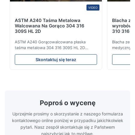
reliable corrosion resistance. The supplier provided
VIDEO
professional service, accurate documents, and smooth
delivery. Highly recommended for construction and medical
ASTM A240 Taśma Metalowa
Blacha ze 
applications.
Walcowana Na Gorąco 304 316
wyrobów 
309S HL 2D
310 316 Ce
nierdzewn
Michael
ASTM A240 Gorącowalcowana płaska
Blacha ze s
M
taśma metalowa 304 316 309S HL 2D
medycznych
Oct 29.2025
Gorącowalcowana/zimnowalcowana taśma
blachy Ss P
ze stali nierdzewnej 304 316 309S 310
walcowane 
Skontaktuj się teraz
Good quality stainless steel coil. The delivery was on time and
310S 316L 321 ASTM A240 Specyfikacje
stali nierd
the communication with the supplier was very easy. We are
produktu Nazwa produktu Taśma / zwój ze
hurtowe Sta
satisfied with this purchase and will consider more cooperation
stali nierdzewnej Specyfikacja Grubość:
rodzina sta
Gorącowalcowana (3,0-300 mm),
austenitycz
in the future.
Zimnowalcow...
nikiel ...
Poproś o wycenę
Uprzejmie prosimy o skorzystanie z naszego formularza
kontaktowego online poniżej w przypadku jakichkolwiek
pytań. Nasz zespół skontaktuje się z Państwem
najszybciej jak to możliwe.