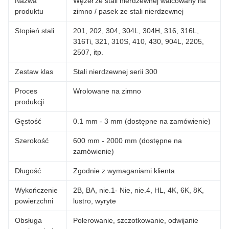
Nazwa
Węzeł ze stali nierdzewnej walcowany na
produktu
zimno / pasek ze stali nierdzewnej
Stopień stali
201, 202, 304, 304L, 304H, 316, 316L,
316Ti, 321, 310S, 410, 430, 904L, 2205,
2507, itp.
Zestaw klas
Stali nierdzewnej serii 300
Proces
Wrolowane na zimno
produkcji
Gęstość
0.1 mm - 3 mm (dostępne na zamówienie)
Szerokość
600 mm - 2000 mm (dostępne na
zamówienie)
Długość
Zgodnie z wymaganiami klienta
Wykończenie
2B, BA, nie.1- Nie, nie.4, HL, 4K, 6K, 8K,
powierzchni
lustro, wyryte
Obsługa
Polerowanie, szczotkowanie, odwijanie