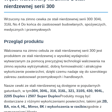
nierdzewnej serii 300
Wrzucony na zimno cewka ze stali nierdzewnej serii 300 304L
316L No.4 Do końca do zastosowań budowlanych, spożywczych,
medycznych i przemysłowych
Przegląd produktu
Walcowana na zimno cebula ze stali nierdzewnej serii 300 jest
produktem ze stali nierdzewnej o wysokiej wydajności
wytwarzanym za pomocą precyzyjnej technologii walcowania na
zimno.wysoka wytrzymałość, dobrą formowalność i atrakcyjne
wykończenie powierzchni, dzięki czemu nadaje się do szerokiego
zakresu zastosowań przemysłowych i handlowych.
Nasze cewki ze stali nierdzewnej są dostępne w popularnych
gatunkach, w tym
304, 304L, 316, 316L, 321, 310S, 430, 904L,
2205 Duplex i 2507 Super Duplex
Produkty mogą być
dostarczane z różnymi wykończeniami powierzchni, takimi jak:
2B,
BA, nie.4, HL, Mirror, 8K i wykończenia w rzeźbie
zgodnie z
wymaganiami klienta.