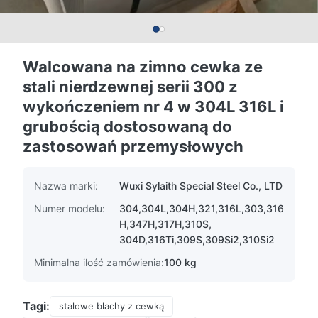
Walcowana na zimno cewka ze
stali nierdzewnej serii 300 z
wykończeniem nr 4 w 304L 316L i
grubością dostosowaną do
zastosowań przemysłowych
Nazwa marki:
Wuxi Sylaith Special Steel Co., LTD
Numer modelu:
304,304L,304H,321,316L,303,316
H,347H,317H,310S,
304D,316Ti,309S,309Si2,310Si2
Minimalna ilość zamówienia:
100 kg
Tagi:
stalowe blachy z cewką