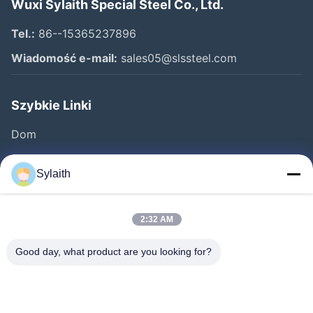
Wuxi Sylaith Special Steel Co., Ltd.
Tel.:
86--15365237896
Wiadomość e-mail:
sales05@slssteel.com
Szybkie Linki
Dom
Produkty
Sylaith
Filmy
O Nas
2:32 AM
Wycieczka Po Fabryce
Good day, what product are you looking for?
Kontrola Jakości
Skontaktuj Się Z Nami
Aktualności