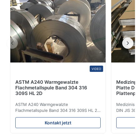
überlegene Qualität. Diese Platten können
verschiedenen ...
VIDEO
ASTM A240 Warmgewalzte
Medizinpr
Flachmetallspule Band 304 316
Platte DIN
309S HL 2D
Plattenpre
ASTM A240 Warmgewalzte
Medizinisch
Flachmetallspule Band 304 316 309S HL 2D
DIN JIS 304 
Warm-/Kaltgewalzte Edelstahlspule Band
Produktübe
304 316 309S 310 310S 316L 321 ASTM
kaltgewalzt
Kontakt jetzt
A240 Produktspezifikationen Produktname
310 Großhan
Edelstahlspule / Band Spezifikation Dicke:
300er Serie 