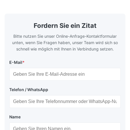
Warmgewalzt (3,0-300 mm), Kaltgewalzt
von austeni
(0,3-16 mm). Kundenspezifische Größen ...
und Nickel a
Fordern Sie ein Zitat
Bitte nutzen Sie unser Online-Anfrage-Kontaktformular
unten, wenn Sie Fragen haben, unser Team wird sich so
schnell wie möglich mit Ihnen in Verbindung setzen.
E-Mail
*
Telefon / WhatsApp
Name