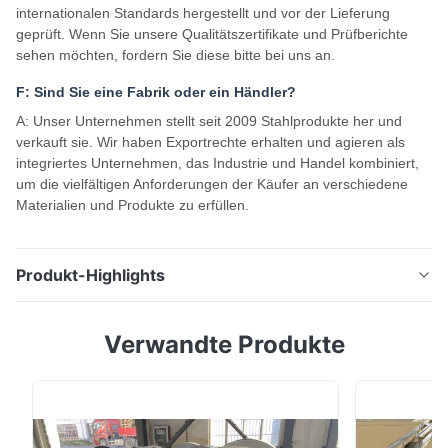
internationalen Standards hergestellt und vor der Lieferung
geprüft. Wenn Sie unsere Qualitätszertifikate und Prüfberichte
sehen möchten, fordern Sie diese bitte bei uns an.
F: Sind Sie eine Fabrik oder ein Händler?
A: Unser Unternehmen stellt seit 2009 Stahlprodukte her und
verkauft sie. Wir haben Exportrechte erhalten und agieren als
integriertes Unternehmen, das Industrie und Handel kombiniert,
um die vielfältigen Anforderungen der Käufer an verschiedene
Materialien und Produkte zu erfüllen.
Produkt-Highlights
ASME SA515 GR.70 20MM Dick Kohlenstoffstahlblech
Verwandte Produkte
Warmgewalztes Kesselstahlblech ASTM A515 Gr 70
Blech hat ausgezeichnete Eigenschaften, darunter
Abriebfestigkeit, hohe Festigkeit, starke Struktur,
Korrosionsbeständigkeit, robustes Design und