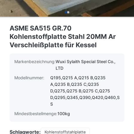
ASME SA515 GR.70
Kohlenstoffplatte Stahl 20MM Ar
Verschleißplatte für Kessel
Markenbezeichnung:
Wuxi Sylaith Special Steel Co.,
LTD
Modellnummer:
Q195,Q215 A,Q215 B,Q235
A,Q235 B,Q235 C,Q235
D,Q275,Q275 B,Q275 C,Q275
D,Q295,Q345,Q390,Q420,Q460,S
S
Mindestbestellmenge:
100kg
Schlagworte:
Kohlenstoffstahlplatte