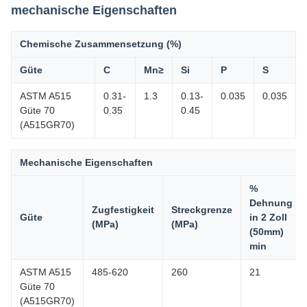
mechanische Eigenschaften
Chemische Zusammensetzung (%)
Güte
C
Mn≥
Si
P
S
ASTM A515
0.31-
1.3
0.13-
0.035
0.035
Güte 70
0.35
0.45
(A515GR70)
Mechanische Eigenschaften
%
Dehnung
Zugfestigkeit
Streckgrenze
Güte
in 2 Zoll
(MPa)
(MPa)
(50mm)
min
ASTM A515
485-620
260
21
Güte 70
(A515GR70)