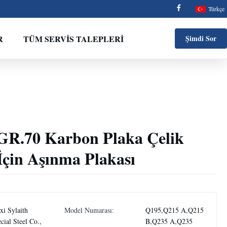
Türkçe
R
TÜM SERVIS TALEPLERI
Şimdi Sor
R.70 Karbon Plaka Çelik
çin Aşınma Plakası
i Sylaith
Model Numarası:
Q195,Q215 A,Q215
cial Steel Co.,
B,Q235 A,Q235