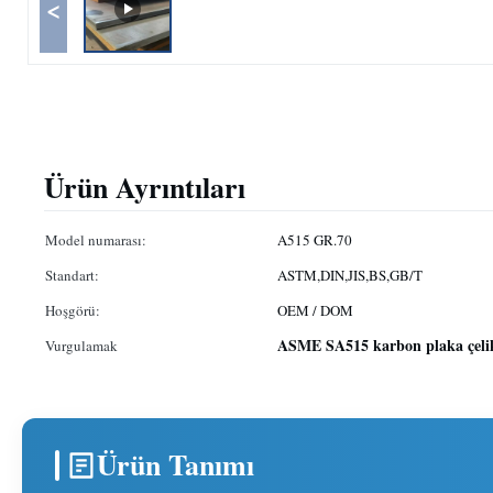
<
Ürün Ayrıntıları
Model numarası:
A515 GR.70
Standart:
ASTM,DIN,JIS,BS,GB/T
Hoşgörü:
OEM / DOM
ASME SA515 karbon plaka çeli
Vurgulamak
Ürün Tanımı