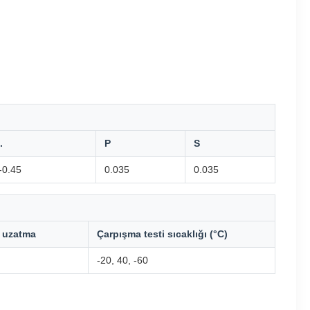
.
P
S
-0.45
0.035
0.035
a uzatma
Çarpışma testi sıcaklığı (°C)
-20, 40, -60