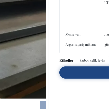
LT
Menşe yeri:
Jia
Asgari sipariş miktarı:
gün
Etiketler
karbon çelik levha