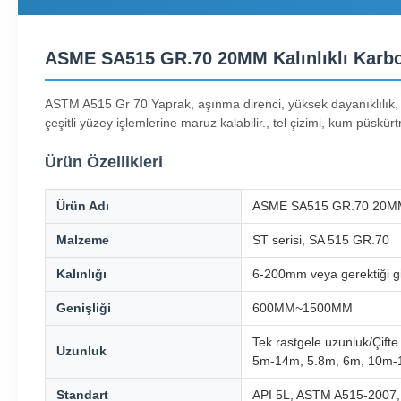
ASME SA515 GR.70 20MM Kalınlıklı Karbon 
ASTM A515 Gr 70 Yaprak, aşınma direnci, yüksek dayanıklılık, gü
çeşitli yüzey işlemlerine maruz kalabilir., tel çizimi, kum püsk
Ürün Özellikleri
Ürün Adı
ASME SA515 GR.70 20MM Kal
Malzeme
ST serisi, SA 515 GR.70
Kalınlığı
6-200mm veya gerektiği gi
Genişliği
600MM~1500MM
Tek rastgele uzunluk/Çifte
Uzunluk
5m-14m, 5.8m, 6m, 10m-12
Standart
API 5L, ASTM A515-2007