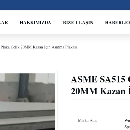
LAR
HAKKIMIZDA
BIZE ULAŞIN
HABERLE
laka Çelik 20MM Kazan İçin Aşınma Plakası
ASME SA515 G
20MM Kazan İ
Marka Adı:
Wux
Spe