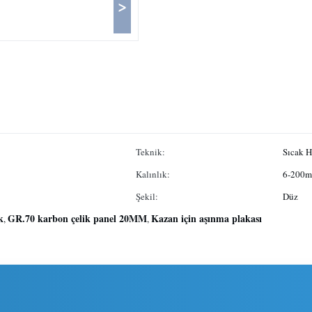
>
Teknik:
Sıcak 
Kalınlık:
6-200mm
Şekil:
Düz
k
GR.70 karbon çelik panel 20MM
Kazan için aşınma plakası
,
,