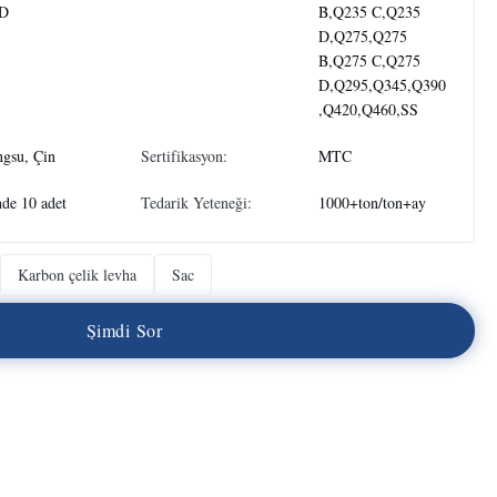
D
B,Q235 C,Q235
D,Q275,Q275
B,Q275 C,Q275
D,Q295,Q345,Q390
,Q420,Q460,SS
ngsu, Çin
Sertifikasyon:
MTC
de 10 adet
Tedarik Yeteneği:
1000+ton/ton+ay
Karbon çelik levha
Sac
Ş
i
m
d
i
S
o
r