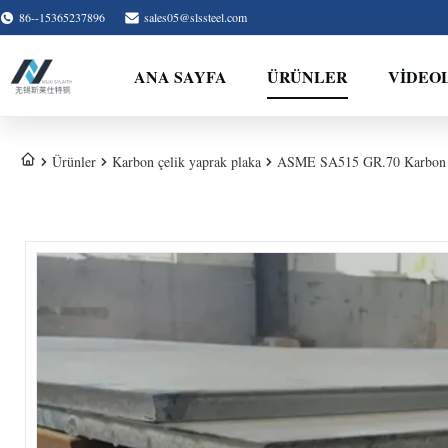
86--15365237896
sales05@slssteel.com
ANA SAYFA
ÜRÜNLER
VİDEO
Ürünler
Karbon çelik yaprak plaka
ASME SA515 GR.70 Karbon P