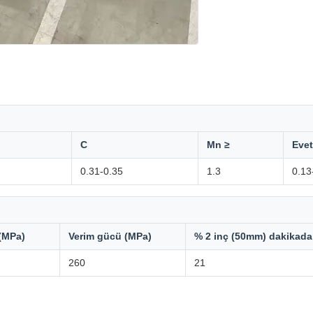
C
Mn ≥
Evet
0.31-0.35
1.3
0.13
(MPa)
Verim gücü (MPa)
% 2 inç (50mm) dakikad
260
21