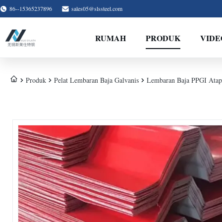
86--15365237896
sales05@slssteel.com
RUMAH
PRODUK
VIDE
Produk
Pelat Lembaran Baja Galvanis
Lembaran Baja PPGI Atap 