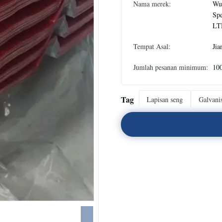
Nama merek:
Wux
Spe
LT
Tempat Asal:
Jia
Jumlah pesanan minimum:
10
Tag
Lapisan seng
Galvani