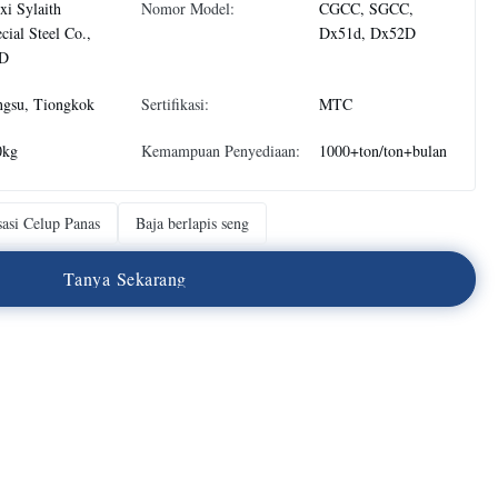
i Sylaith
Nomor Model:
CGCC, SGCC,
cial Steel Co.,
Dx51d, Dx52D
D
ngsu, Tiongkok
Sertifikasi:
MTC
0kg
Kemampuan Penyediaan:
1000+ton/ton+bulan
sasi Celup Panas
Baja berlapis seng
T
a
n
y
a
S
e
k
a
r
a
n
g