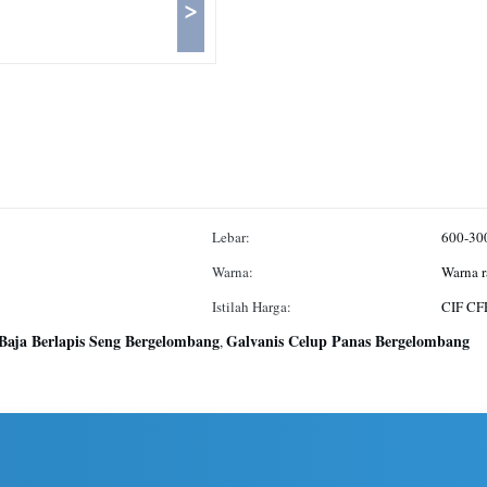
>
Lebar:
600-30
Warna:
Warna r
Istilah Harga:
CIF CF
Baja Berlapis Seng Bergelombang
Galvanis Celup Panas Bergelombang
,