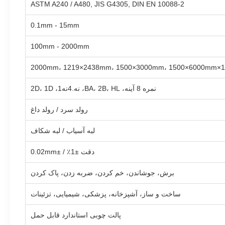
ASTM A240 / A480, JIS G4305, DIN EN 10088-2
0.1mm - 15mm
100mm - 2000mm
1000×2000mm،
نمره 8 آینه، BA، 2B، HL، نه.4نه1، 2D، 1D
رولد سرد / رولد داغ
لبه آسیاب / لبه شکاف
دقت ±1٪ / ±0.02mm
برش، جوشاندن، خم کردن، ضربه زدن، پاک کردن
ساخت و ساز، آشپزخانه، پزشکی، شیمیایی، تزئینات
پالت چوبی استاندارد قابل حمل