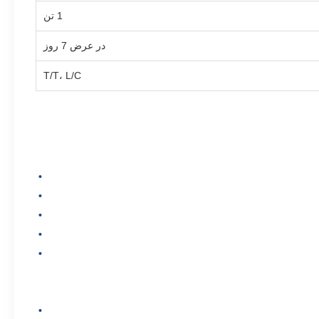
1 تن
در عرض 7 روز
T/T، L/C