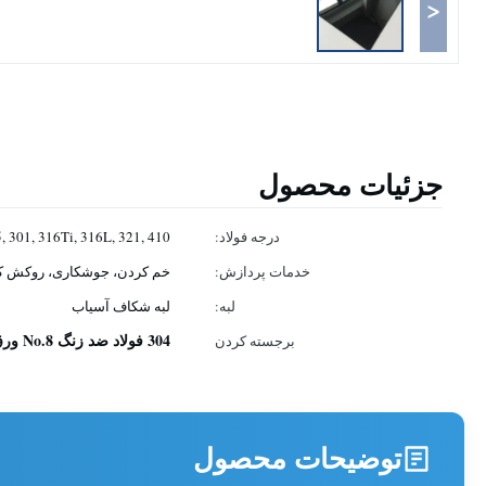
<
جزئیات محصول
درجه فولاد:
15, 301, 316Ti, 316L, 321, 410
خدمات پردازش:
خم کردن، جوشکاری، روکش کر
لبه:
لبه شکاف آسیاب
304 فولاد ضد زنگ No.8 ورق های پایان
برجسته کردن
توضیحات محصول