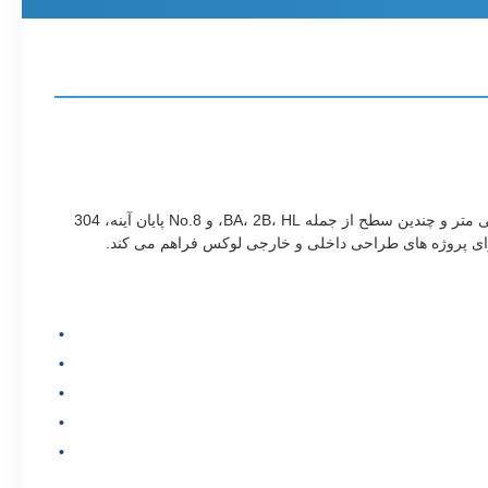
این ورق ها از فولاد ضد زنگ درجه 304 و 304L ساخته شده اند و مقاومت بسیار خوبی در برابر خوردگی، شکل پذیری و ظاهر زیبایی دارند.۱-۱۵ میلی متر و چندین سطح از جمله BA، 2B، HL، و No.8 پایان آینه، 304