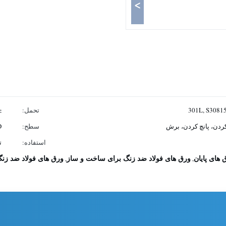
>
301L, S308
تحمل:
1٪
دن، پانچ کردن، برش
سطح:
D
استفاده:
ت
ورق های فولاد ضد زنگ برای ساخت و ساز
ورق های فولاد ضد زنگ تزئین
,
,