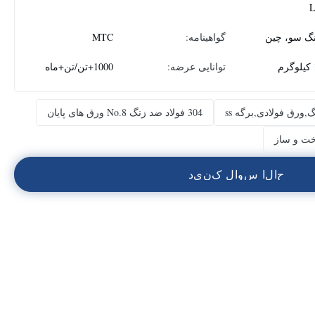
نگ سو، چین
گواهینامه:
MTC
م
توانایی عرضه:
1000+تن/تن+ماه
ورق فولادی,برگه ss
304 فولاد ضد زنگ No.8 ورق های پایان
خت و ساز
ح
ا
ل
ا
س
و
ا
ل
ک
ن
ي
د