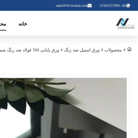
sales05@slssteel.com
86--15365237896
خانه
محص
محصولات
ورق استیل ضد زنگ
ورق پایانی 304 فولاد ضد زنگ شماره 8 0.1-15 میلی متر برای ساخت و ساز و دکوراسیون