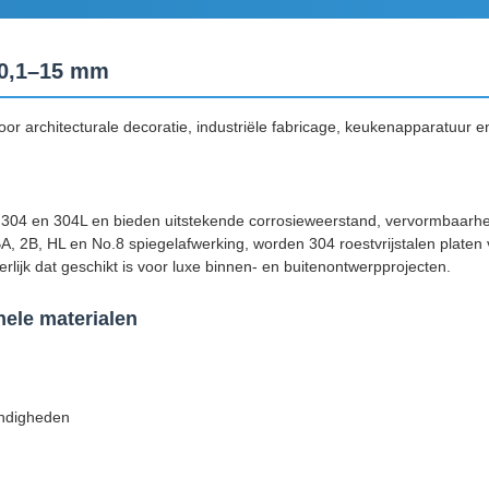
n 0,1–15 mm
oor architecturale decoratie, industriële fabricage, keukenapparatuur
n 304 en 304L en bieden uitstekende corrosieweerstand, vervormbaarheid
2B, HL en No.8 spiegelafwerking, worden 304 roestvrijstalen platen ve
erlijk dat geschikt is voor luxe binnen- en buitenontwerpprojecten.
ele materialen
andigheden