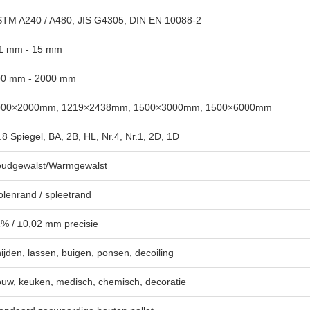
TM A240 / A480, JIS G4305, DIN EN 10088-2
1 mm - 15 mm
00 mm - 2000 mm
000×2000mm, 1219×2438mm, 1500×3000mm, 1500×6000mm
.8 Spiegel, BA, 2B, HL, Nr.4, Nr.1, 2D, 1D
udgewalst/Warmgewalst
lenrand / spleetrand
% / ±0,02 mm precisie
ijden, lassen, buigen, ponsen, decoiling
uw, keuken, medisch, chemisch, decoratie