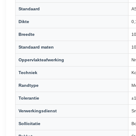
Standaard
AS
Dikte
0,
Breedte
1
Standaard maten
1
Oppervlakteafwerking
Nr
Techniek
Ko
Randtype
Mo
Tolerantie
±1
Verwerkingsdienst
Sn
Sollicitatie
Bo