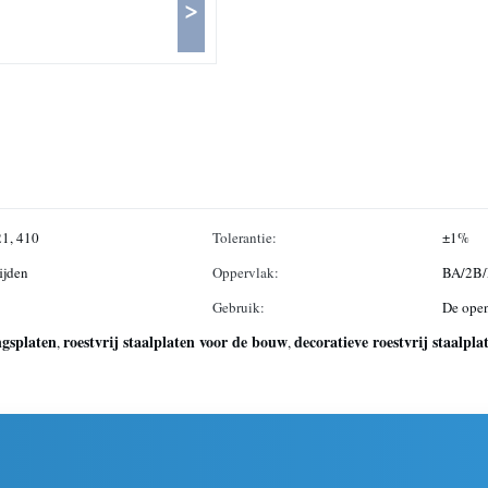
>
21, 410
Tolerantie:
±1%
ijden
Oppervlak:
BA/2B/
Gebruik:
De open
ngsplaten
roestvrij staalplaten voor de bouw
decoratieve roestvrij staalpla
,
,