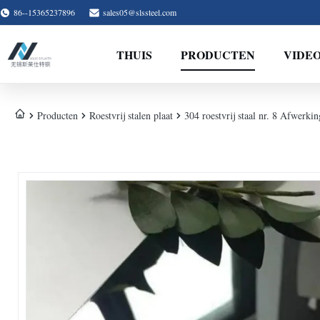
86--15365237896
sales05@slssteel.com
THUIS
PRODUCTEN
VIDE
Producten
Roestvrij stalen plaat
304 roestvrij staal nr. 8 Afwerki