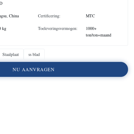
D
ngsu, China
Certificering:
MTC
0 kg
Toeleveringsvermogen:
1000+
ton/ton+maand
Staalplaat
ss blad
N
U
A
A
N
V
R
A
G
E
N