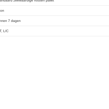
andaard zeewaardige houten pallet
ton
nnen 7 dagen
T, L/C