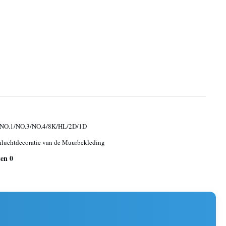
NO.1/NO.3/NO.4/8K/HL/2D/1D
luchtdecoratie van de Muurbekleding
ten 0