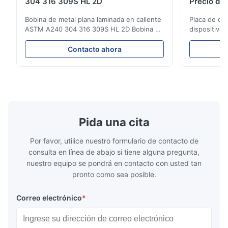
304 316 309S HL 2D
Precio de 
Bobina de metal plana laminada en caliente
Placa de ch
ASTM A240 304 316 309S HL 2D Bobina de
dispositivo
acero inoxidable laminada en caliente/frío
Precio de pl
304 316 309S 310 310S 316L 321 ASTM
producto Pr
Contacto ahora
A240 Especificaciones del producto
de acero ino
Nombre del producto Bobina / Tira de
en frío 304 
acero inoxidable Especificación Espesor:
la serie 300
Laminado en caliente (3.0...
aceros ...
Pida una cita
Por favor, utilice nuestro formulario de contacto de
consulta en línea de abajo si tiene alguna pregunta,
nuestro equipo se pondrá en contacto con usted tan
pronto como sea posible.
Correo electrónico
*