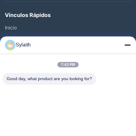
Vínculos Rápidos
Inicio
Productos
Sylaith
Videos
Sobre Nosotros
7:43 PM
Visita A La Fábrica
Good day, what product are you looking for?
Control De Calidad
Contacto
Noticias
Todos Los Casos
Síguenos.