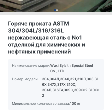
Горяче проката ASTM
304/304L/316/316L
нержавеющая сталь с No1
отделкой для химических и
нефтяных применений
Наименование марки:
Wuxi Sylaith Special Steel
Co., LTD
Номер модели:
304,304Л,304Х,321,316Л,303,31
6Х,347Х,317Х,310С,
304Д,316Ти,309С,309Си2,310Си
2
Минимальное количество заказа:
100 кг