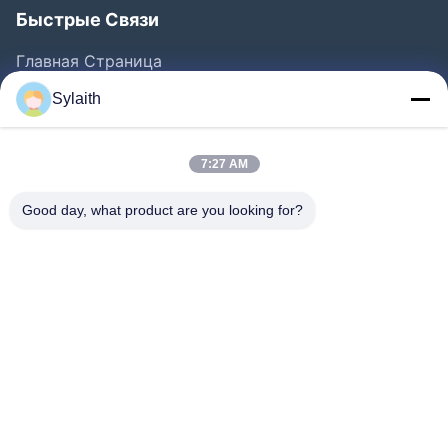
Быстрые Связи
Главная Страница
Продукция
Sylaith
Ролики
О Компании
7:27 AM
Наша Фабрика
Good day, what product are you looking for?
Контроль Качества
Контактные Данные
Новости
Все Случаи
Следуйте За Нами.