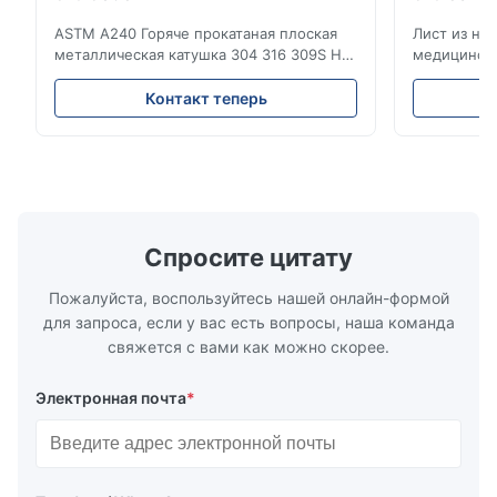
ASTM A240 Горяче прокатаная плоская
Лист из не
металлическая катушка 304 316 309S HL
медицински
2D Горяче-холодно прокатаная катушка
Цена на ли
из нержавеющей стали 304 316 309S 310
Обзор прод
Контакт теперь
310S 316L 321 ASTM A240 Спецификации
холоднока
продукции Наименование продукта
стали 304 
Котушка / полоска из нержавеющей
Нержавеющ
стали Спецификация Толщина:
относится 
горячекатаное (3,0...
нержавеющ
...
Спросите цитату
Пожалуйста, воспользуйтесь нашей онлайн-формой
для запроса, если у вас есть вопросы, наша команда
свяжется с вами как можно скорее.
Электронная почта
*