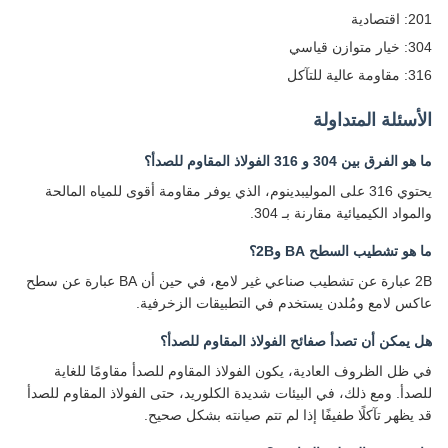
ادية
ن قياسي
ة للتآكل
سئلة المتداولة
رق بين 304 و 316 الفولاذ المقاوم للصدأ؟
يحتوي 316 على الموليبدينوم، الذي يوفر مقاومة أقوى للمياه المالحة
واد الكيميائية مقارنة بـ 304.
و تشطيب السطح BA و2B؟
2B عبارة عن تشطيب صناعي غير لامع، في حين أن BA عبارة عن سطح
س لامع ومُلدن يستخدم في التطبيقات الزخرفية.
يمكن أن تصدأ صفائح الفولاذ المقاوم للصدأ؟
ظل الظروف العادية، يكون الفولاذ المقاوم للصدأ مقاومًا للغاية
دأ. ومع ذلك، في البيئات شديدة الكلوريد، حتى الفولاذ المقاوم للصدأ
يظهر تآكلًا طفيفًا إذا لم تتم صيانته بشكل صحيح.