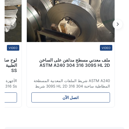
VIDEO
VIDEO
ملف معدني مسطح مدلفن على الساخن
لوح صاج فولاذي
ASTM A240 304 316 309S HL 2D
SS
ASTM A240 شريط الملفات المعدنية المسطحة
المطاطية ساخنة 304 316 309S HL 2D شريط
لفائف الفولاذ المقاوم للصدأ المطاط الساخن /
المنتج الصفائح من
البارد 304 316 309S 310 310S 316L 321
اتصل الآن
ASTM A240 مواصفات المنتج اسم المنتج بطاقة
سلسلة 
الفولاذ المقاوم للصدأ المواصفات سمك: مطاط
من الفولاذ المقاو
ساخن (3.0-300mm) ، مطاط بارد (0.3-16mm).
على الكروم والني
المقاسات المخص...