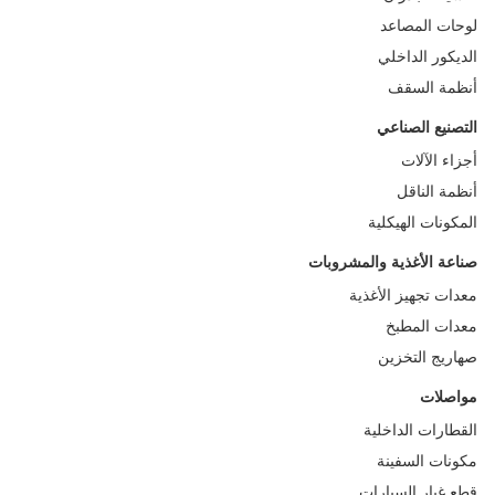
ات المصاعد
يكور الداخلي
مة السقف
صنيع الصناعي
اء الآلات
مة الناقل
كونات الهيكلية
عة الأغذية والمشروبات
ات تجهيز الأغذية
ات المطبخ
ريج التخزين
صلات
طارات الداخلية
نات السفينة
 غيار السيارات