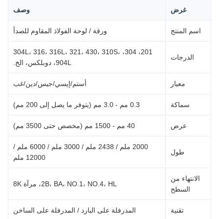
غرض
وصف
اسم المنتج
ورقة / لوحة الفولاذ المقاوم للصدأ
201، 304، 304L، 316، 316L، 321، 430، 310S،
الدرجات
904L، دوبلكس، الخ.
معيار
أستم/إيسي/جيس/دين/غب
سماكة
0.3 مم - 3.0 مم (يتوفر ما يصل إلى 200 مم)
عرض
40 مم - 1500 مم (مخصص حتى 3500 مم)
2000 ملم / 2438 ملم / 3000 ملم / 6000 ملم /
طول
12000 ملم
الانتهاء من
2B، BA، NO.1، NO.4، HL، مرآة 8K
السطح
تقنية
المدرفلة على البارد / المدرفلة على الساخن