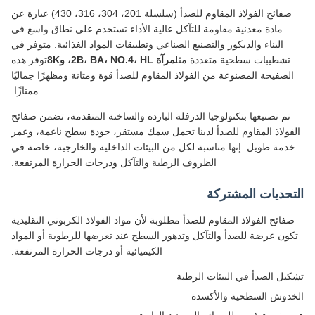
صفائح الفولاذ المقاوم للصدأ (سلسلة 201، 304، 316، 430) عبارة عن
مادة معدنية مقاومة للتآكل عالية الأداء تستخدم على نطاق واسع في
البناء والديكور والتصنيع الصناعي وتطبيقات المواد الغذائية. متوفر في
تشطيبات سطحية متعددة مثل
مرآة 2B، BA، NO.4، HL، و8K
توفر هذه
لصفيحة المصنوعة من الفولاذ المقاوم للصدأ قوة ومتانة ومظهرًا جماليًا
ممتازًا.
تم تصنيعها بتكنولوجيا الدرفلة الباردة والساخنة المتقدمة، تضمن صفائح
فولاذ المقاوم للصدأ لدينا تحمل سمك مستقر، جودة سطح ناعمة، وعمر
دمة طويل. إنها مناسبة لكل من البيئات الداخلية والخارجية، خاصة في
الظروف الرطبة والتآكل ودرجات الحرارة المرتفعة.
تحديات المشتركة
فائح الفولاذ المقاوم للصدأ مطلوبة لأن مواد الفولاذ الكربوني التقليدية
ون عرضة للصدأ والتآكل وتدهور السطح عند تعرضها للرطوبة أو المواد
الكيميائية أو درجات الحرارة المرتفعة.
يل الصدأ في البيئات الرطبة
دوش السطحية والأكسدة