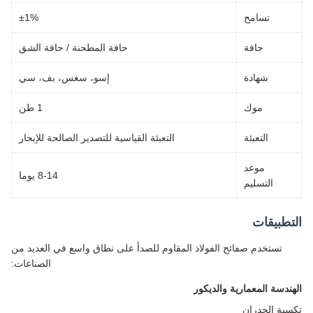
تسامح
±1%
حافة
حافة المطحنة / حافة الشق
شهادة
إسو، سغس، بف، سي
موك
1 طن
التعبئة
التعبئة القياسية للتصدير الصالحة للإبحار
موعد
8-14 يوما
التسليم
طبيقات
تستخدم صفائح الفولاذ المقاوم للصدأ على نطاق واسع في العديد من
الصناعات:
ندسة المعمارية والديكور
ية الجدران