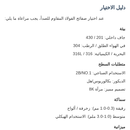
ل الاختيار
عند اختيار صفائح الفولاذ المقاوم للصدأ، يجب مراعاة ما يلي:
اخلي: 201 / 430
الهواء الطلق / الرطب: 304
ية / الكيميائية: 316 / 316L
لبات السطح
تخدام الصناعي: 2B/NO.1
يكور: بكالوريوس/هل
يم مميز: مرآة 8K
كة
1 مم): زخرفة / ألواح
3.0 ملم): الاستخدام الهيكلي
انية