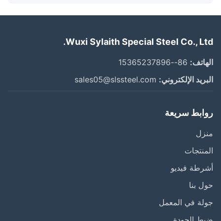
Wuxi Sylaith Special Steel Co., Lt
اتف:
86--15365237896
ريد الإلكتروني:
sales05@slssteel.com
ابط سريعة
زل
نتجات
طة فيديو
 بنا
ة في المعمل
ط الجودة