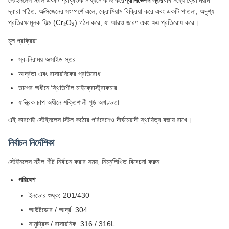
স্টেইনলেস স্টীল একটি প্রাকৃতিক মাধ্যমে কাজ করে
প্যাসিভেশন স্তর
খাদ মধ্যে ক্রোমিয়াম
দ্বারা গঠিত. অক্সিজেনের সংস্পর্শে এলে, ক্রোমিয়াম বিক্রিয়া করে এবং একটি পাতলা, অদৃশ্য
প্রতিরক্ষামূলক ফিল্ম (Cr₂O₃) গঠন করে, যা আরও জারণ এবং ক্ষয় প্রতিরোধ করে।
মূল প্রক্রিয়া:
স্ব-নিরাময় অক্সাইড স্তর
আর্দ্রতা এবং রাসায়নিকের প্রতিরোধ
তাপের অধীনে স্থিতিশীল মাইক্রোস্ট্রাকচার
যান্ত্রিক চাপ অধীনে শক্তিশালী পৃষ্ঠ অখণ্ডতা
এই কারণেই স্টেইনলেস স্টিল কঠোর পরিবেশেও দীর্ঘমেয়াদী স্থায়িত্ব বজায় রাখে।
নির্বাচন নির্দেশিকা
স্টেইনলেস স্টীল শীট নির্বাচন করার সময়, নিম্নলিখিত বিবেচনা করুন:
পরিবেশ
ইনডোর শুষ্ক: 201/430
আউটডোর / আর্দ্র: 304
সামুদ্রিক / রাসায়নিক: 316 / 316L