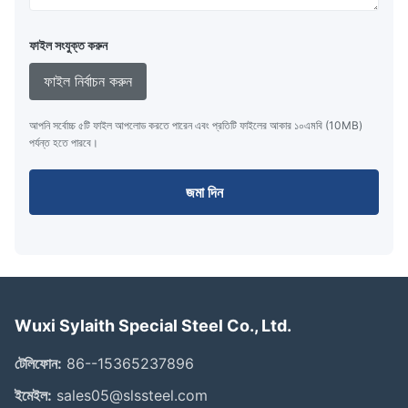
ফাইল সংযুক্ত করুন
ফাইল নির্বাচন করুন
আপনি সর্বোচ্চ ৫টি ফাইল আপলোড করতে পারেন এবং প্রতিটি ফাইলের আকার ১০এমবি (10MB)
পর্যন্ত হতে পারবে।
জমা দিন
Wuxi Sylaith Special Steel Co., Ltd.
টেলিফোন:
86--15365237896
ইমেইল:
sales05@slssteel.com