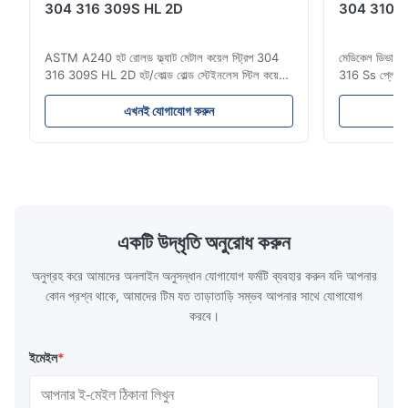
304 316 309S HL 2D
304 310 316
ASTM A240 হট রোলড ফ্ল্যাট মেটাল কয়েল স্ট্রিপ 304
মেডিকেল ডিভাইস
316 309S HL 2D হট/কোল্ড রোল্ড স্টেইনলেস স্টিল কয়েল
316 Ss প্লেট মূল্
স্ট্রিপ 304 316 309S 310 310S 316L 321 ASTM
স্টেইনলেস স্টিল
A240 পণ্যের স্পেসিফিকেশন পণ্যের নাম স্টেইনলেস স্টিল
300 সিরিজের স্ট
এখনই যোগাযোগ করুন
কয়েল / স্ট্রিপ স্পেসিফিকেশন বেধ: হট রোল্ড (3.0-300মিমি),
স্টিলের একটি পরি
কোল্ড রোল্ড (0.3-16মিমি)। কাস্টমাইজড আকার গ্...
অ্যালয়িং উপাদান
একটি উদ্ধৃতি অনুরোধ করুন
অনুগ্রহ করে আমাদের অনলাইন অনুসন্ধান যোগাযোগ ফর্মটি ব্যবহার করুন যদি আপনার
কোন প্রশ্ন থাকে, আমাদের টিম যত তাড়াতাড়ি সম্ভব আপনার সাথে যোগাযোগ
করবে।
ইমেইল
*