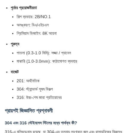
পৃষ্ঠের প্রয়োজনীয়তা
শিল্প ব্যবহার: 2B/NO.1
অলঙ্করণ: বিএ/এইচএল
প্রিমিয়াম ডিজাইন: 8K আয়না
পুরুত্ব
পাতলা (0.3-1.0 মিমি): সজ্জা / প্যানেল
মাঝারি (1.0-3.0mm): কাঠামোগত ব্যবহার
বাজেট
201: অর্থনৈতিক
304: স্ট্যান্ডার্ড সুষম বিকল্প
316: উচ্চ-শেষ জারা প্রতিরোধের
প্রায়শই জিজ্ঞাসিত প্রশ্নাবলী
304 এবং 316 স্টেইনলেস স্টিলের মধ্যে পার্থক্য কী?
316-এ মলিবডেনাম রয়েছে, যা 304-এর তুলনায় লবণাক্ত জল এবং রাসায়নিকের বিরুদ্ধে