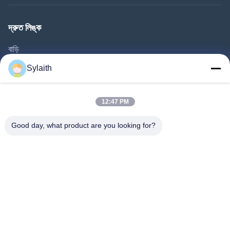
দ্রুত লিঙ্ক
বাড়ি
পণ্য
Sylaith
ভিডিও
আমাদের সম্পর্কে
12:47 PM
কারখানা ভ্রমণ
Good day, what product are you looking for?
মান নিয়ন্ত্রণ
আমাদের সাথে যোগাযোগ করুন
খবর
সব ক্ষেত্রেই
আমাদের অনুসরণ করো