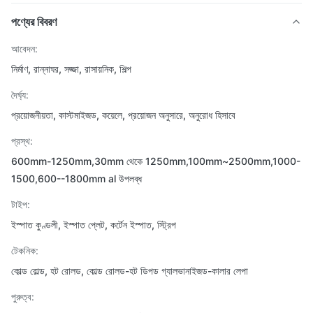
পণ্যের বিবরণ
আবেদন:
নির্মাণ, রান্নাঘর, সজ্জা, রাসায়নিক, শিল্প
দৈর্ঘ্য:
প্রয়োজনীয়তা, কাস্টমাইজড, কয়েলে, প্রয়োজন অনুসারে, অনুরোধ হিসাবে
প্রস্থ:
600mm-1250mm,30mm থেকে 1250mm,100mm~2500mm,1000-
1500,600--1800mm al উপলব্ধ
টাইপ:
ইস্পাত কুণ্ডলী, ইস্পাত প্লেট, কর্টেন ইস্পাত, স্ট্রিপ
টেকনিক:
কোল্ড রোল্ড, হট রোলড, কোল্ড রোলড-হট ডিপড গ্যালভানাইজড-কালার লেপা
পুরুত্ব: