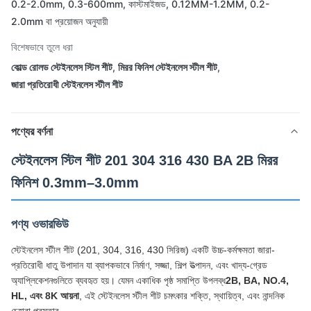
0.2-2.0mm, 0.3-600mm, কাস্টমাইজড, 0.12MM-1.2MM, 0.2-
2.0mm বা প্রয়োজন অনুযায়ী
বিশেষভাবে তুলে ধরা
কোল্ড রোলড স্টেইনলেস স্টিল শীট
,
মিরর ফিনিশ স্টেইনলেস স্টীল শীট
,
জারা প্রতিরোধী স্টেইনলেস স্টীল শীট
পণ্যের বর্ণনা
স্টেইনলেস স্টিল শীট 201 304 316 430 BA 2B মিরর
ফিনিশ 0.3mm–3.0mm
পণ্য ওভারভিউ
স্টেইনলেস স্টীল শীট (201, 304, 316, 430 সিরিজ) একটি উচ্চ-কর্মক্ষমতা জারা-
প্রতিরোধী ধাতু উপাদান যা ব্যাপকভাবে নির্মাণ, সজ্জা, শিল্প উত্পাদন, এবং খাদ্য-গ্রেড
অ্যাপ্লিকেশনগুলিতে ব্যবহৃত হয়। যেমন একাধিক পৃষ্ঠ সমাপ্তি উপলব্ধ
2B, BA, NO.4,
HL, এবং 8K আয়না
, এই স্টেইনলেস স্টীল শীট চমৎকার শক্তি, স্থায়িত্ব, এবং নান্দনিক