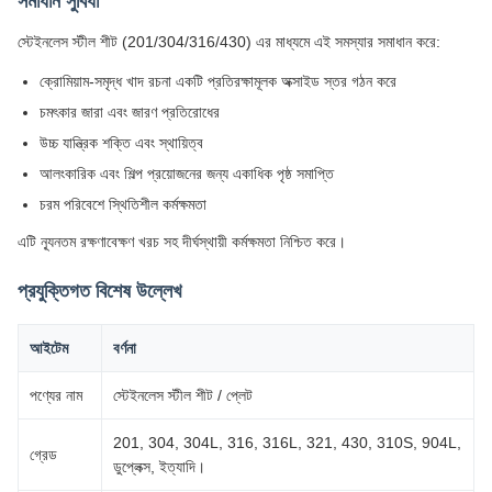
সমাধান সুবিধা
স্টেইনলেস স্টীল শীট (201/304/316/430) এর মাধ্যমে এই সমস্যার সমাধান করে:
ক্রোমিয়াম-সমৃদ্ধ খাদ রচনা একটি প্রতিরক্ষামূলক অক্সাইড স্তর গঠন করে
চমৎকার জারা এবং জারণ প্রতিরোধের
উচ্চ যান্ত্রিক শক্তি এবং স্থায়িত্ব
আলংকারিক এবং শিল্প প্রয়োজনের জন্য একাধিক পৃষ্ঠ সমাপ্তি
চরম পরিবেশে স্থিতিশীল কর্মক্ষমতা
এটি ন্যূনতম রক্ষণাবেক্ষণ খরচ সহ দীর্ঘস্থায়ী কর্মক্ষমতা নিশ্চিত করে।
প্রযুক্তিগত বিশেষ উল্লেখ
আইটেম
বর্ণনা
পণ্যের নাম
স্টেইনলেস স্টীল শীট / প্লেট
201, 304, 304L, 316, 316L, 321, 430, 310S, 904L,
গ্রেড
ডুপ্লেক্স, ইত্যাদি।