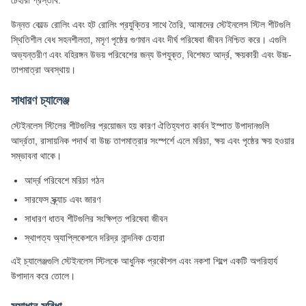
চেহারা প্রস্তাব.
উন্নত কোল্ড রোলিং এবং হট রোলিং প্রযুক্তির সাথে তৈরি, আমাদের স্টেইনলেস স্টিল শীটগুলি
স্থিতিশীল বেধ সহনশীলতা, মসৃণ পৃষ্ঠের গুণমান এবং দীর্ঘ পরিষেবা জীবন নিশ্চিত করে। এগুলি
অভ্যন্তরীণ এবং বহিরঙ্গন উভয় পরিবেশের জন্য উপযুক্ত, বিশেষত আর্দ্র, ক্ষয়কারী এবং উচ্চ-
তাপমাত্রা অবস্থায়।
সাধারণ চ্যালেঞ্জ
স্টেইনলেস স্টিলের শীটগুলির প্রয়োজন হয় কারণ ঐতিহ্যগত কার্বন ইস্পাত উপাদানগুলি
আর্দ্রতা, রাসায়নিক পদার্থ বা উচ্চ তাপমাত্রার সংস্পর্শে এলে মরিচা, ক্ষয় এবং পৃষ্ঠের ক্ষয় হওয়ার
সম্ভাবনা থাকে।
আর্দ্র পরিবেশে মরিচা গঠন
সারফেস স্ক্র্যাচ এবং জারণ
সাধারণ ধাতব শীটগুলির সংক্ষিপ্ত পরিষেবা জীবন
স্থাপত্য অ্যাপ্লিকেশনে দরিদ্র নান্দনিক চেহারা
এই চ্যালেঞ্জগুলি স্টেইনলেস স্টিলকে আধুনিক প্রকৌশল এবং নকশা শিল্পে একটি অপরিহার্য
উপাদান করে তোলে।