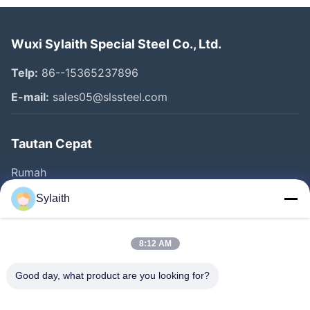
Wuxi Sylaith Special Steel Co., Ltd.
Telp:
86--15365237896
E-mail:
sales05@slssteel.com
Tautan Cepat
Rumah
Produk
Sylaith
Video
Tentang Kita
8:12 AM
Wisata Pabrik
Good day, what product are you looking for?
Kontrol Kualitas