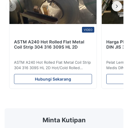
VIDEO
ASTM A240 Hot Rolled Flat Metal
Harga Pla
Coil Strip 304 316 309S HL 2D
DIN JIS 3
ASTM A240 Hot Rolled Flat Metal Coil Strip
Pelat Lemba
304 316 309S HL 2D Hot/Cold Rolled
Medis DIN J
Stainless Steel Coil Strip 304 316 309S 310
Gambaran Pr
310S 316L 321 ASTM A240 Spesifikasi
Lembaran Ba
Hubungi Sekarang
Produk Nama produk Koil / strip baja tahan
Gulung Ding
karat Spesifikasi Ketebalan: Digulung Panas
seri 300 me
(3.0-300mm), Digulung Dingin (0.3-16mm).
karat auste
Lebar 500...
dan nikel se
Minta Kutipan