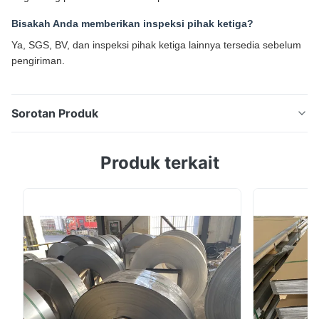
Bisakah Anda memberikan inspeksi pihak ketiga?
Ya, SGS, BV, dan inspeksi pihak ketiga lainnya tersedia sebelum
pengiriman.
Sorotan Produk
Lembaran Baja Tahan Karat 201 304 316 430 BA 2B
Produk terkait
Cermin Selesai 0,3mm–3,0mm Ikhtisar Produk
Lembaran Baja Tahan Karat (seri 201, 304, 316, 430)
adalah bahan logam tahan korosi berkinerja tinggi
yang banyak digunakan dalam konstruksi, dekorasi,
manufaktur industri, dan aplikasi kelas makanan.
Tersedia ...