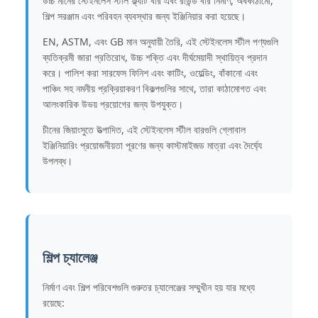
উচ্চ মানের স্টেইনলেস স্টীল ফ্ল্যাট বার এবং রাউন্ড বার নির্মাণ, অবকাঠামো,
শিল্প সরঞ্জাম এবং পরিবহন ব্যবস্থার জন্য ইঞ্জিনিয়ার করা হয়েছে।
EN, ASTM, এবং GB মান অনুযায়ী তৈরি, এই স্টেইনলেস স্টীল পণ্যগুলি
ব্যতিক্রমী জারা প্রতিরোধ, উচ্চ শক্তি এবং দীর্ঘমেয়াদী স্থায়িত্ব প্রদান
করে। পালিশ করা সারফেস ফিনিশ এবং কাটিং, ওয়েল্ডিং, বাঁকানো এবং
পাঞ্চিং সহ নমনীয় প্রক্রিয়াকরণ বিকল্পগুলির সাথে, তারা কাঠামোগত এবং
আলংকারিক উভয় প্রয়োগের জন্য উপযুক্ত।
চীনের জিয়াংসুতে উত্পাদিত, এই স্টেইনলেস স্টীল বারগুলি গ্লোবাল
ইঞ্জিনিয়ারিং প্রয়োজনীয়তা পূরণের জন্য কাস্টমাইজড মাত্রা এবং দৈর্ঘ্যে
উপলব্ধ।
শিল্প চ্যালেঞ্জ
নির্মাণ এবং শিল্প পরিবেশগুলি গুরুতর চ্যালেঞ্জের সম্মুখীন হয় যার মধ্যে
রয়েছে: