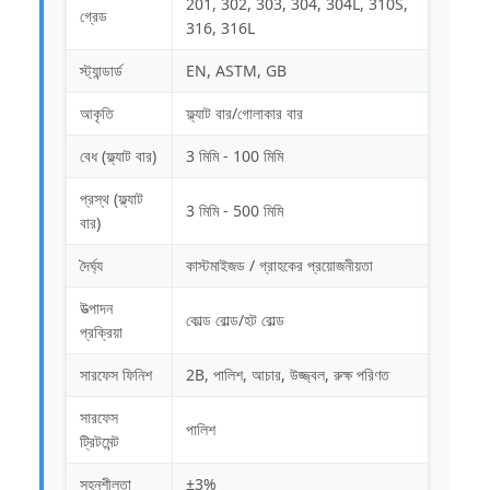
201, 302, 303, 304, 304L, 310S,
গ্রেড
316, 316L
স্ট্যান্ডার্ড
EN, ASTM, GB
আকৃতি
ফ্ল্যাট বার/গোলাকার বার
বেধ (ফ্ল্যাট বার)
3 মিমি - 100 মিমি
প্রস্থ (ফ্ল্যাট
3 মিমি - 500 মিমি
বার)
দৈর্ঘ্য
কাস্টমাইজড / গ্রাহকের প্রয়োজনীয়তা
উত্পাদন
কোল্ড রোল্ড/হট রোল্ড
প্রক্রিয়া
সারফেস ফিনিশ
2B, পালিশ, আচার, উজ্জ্বল, রুক্ষ পরিণত
সারফেস
পালিশ
ট্রিটমেন্ট
সহনশীলতা
±3%