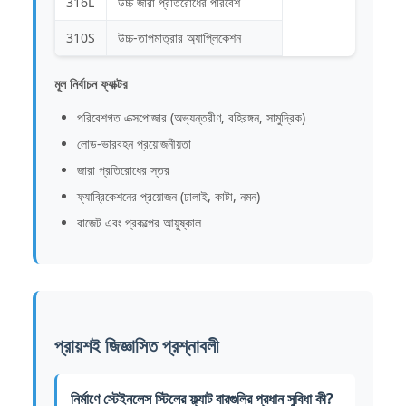
316L
উচ্চ জারা প্রতিরোধের পরিবেশ
310S
উচ্চ-তাপমাত্রার অ্যাপ্লিকেশন
মূল নির্বাচন ফ্যাক্টর
পরিবেশগত এক্সপোজার (অভ্যন্তরীণ, বহিরঙ্গন, সামুদ্রিক)
লোড-ভারবহন প্রয়োজনীয়তা
জারা প্রতিরোধের স্তর
ফ্যাব্রিকেশনের প্রয়োজন (ঢালাই, কাটা, নমন)
বাজেট এবং প্রকল্পের আয়ুষ্কাল
প্রায়শই জিজ্ঞাসিত প্রশ্নাবলী
নির্মাণে স্টেইনলেস স্টিলের ফ্ল্যাট বারগুলির প্রধান সুবিধা কী?