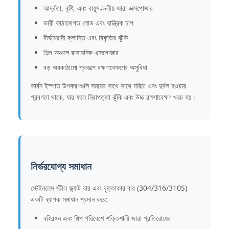
আর্দ্রতা, বৃষ্টি, এবং বায়ুমণ্ডলীয় জারা এক্সপোজার
ভারী কাঠামোগত লোড এবং যান্ত্রিক চাপ
দীর্ঘমেয়াদী ক্লান্তি এবং বিকৃতির ঝুঁকি
শিল্প অঞ্চলে রাসায়নিক এক্সপোজার
বড় অবকাঠামো প্রকল্পে রক্ষণাবেক্ষণের অসুবিধা
কার্বন ইস্পাত উপকরণগুলি সময়ের সাথে সাথে মরিচা এবং দুর্বল হওয়ার
প্রবণতা থাকে, যার ফলে নিরাপত্তা ঝুঁকি এবং উচ্চ রক্ষণাবেক্ষণ খরচ হয়।
নির্ভরযোগ্য সমাধান
স্টেইনলেস স্টীল ফ্ল্যাট বার এবং বৃত্তাকার বার (304/316/310S)
একটি ব্যাপক সমাধান প্রদান করে:
বহিরঙ্গন এবং শিল্প পরিবেশে শক্তিশালী জারা প্রতিরোধের