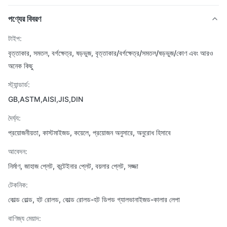
পণ্যের বিবরণ
টাইপ:
বৃত্তাকার, সমতল, বর্গক্ষেত্র, ষড়ভুজ, বৃত্তাকার/বর্গক্ষেত্র/সমতল/ষড়ভুজ/কোণ এবং আরও
অনেক কিছু
স্ট্যান্ডার্ড:
GB,ASTM,AISI,JIS,DIN
দৈর্ঘ্য:
প্রয়োজনীয়তা, কাস্টমাইজড, কয়েলে, প্রয়োজন অনুসারে, অনুরোধ হিসাবে
আবেদন:
নির্মাণ, জাহাজ প্লেট, কন্টেইনার প্লেট, বয়লার প্লেট, সজ্জা
টেকনিক:
কোল্ড রোল্ড, হট রোলড, কোল্ড রোলড-হট ডিপড গ্যালভানাইজড-কালার লেপা
বাণিজ্য মেয়াদ: