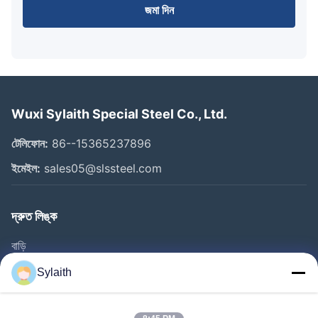
জমা দিন
Wuxi Sylaith Special Steel Co., Ltd.
টেলিফোন:
86--15365237896
ইমেইল:
sales05@slssteel.com
দ্রুত লিঙ্ক
বাড়ি
পণ্য
Sylaith
ভিডিও