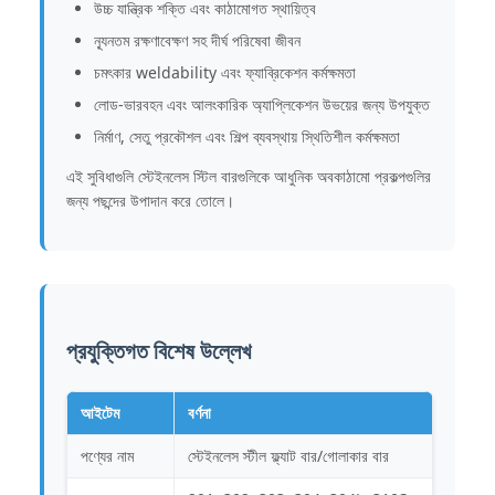
উচ্চ যান্ত্রিক শক্তি এবং কাঠামোগত স্থায়িত্ব
ন্যূনতম রক্ষণাবেক্ষণ সহ দীর্ঘ পরিষেবা জীবন
চমৎকার weldability এবং ফ্যাব্রিকেশন কর্মক্ষমতা
লোড-ভারবহন এবং আলংকারিক অ্যাপ্লিকেশন উভয়ের জন্য উপযুক্ত
নির্মাণ, সেতু প্রকৌশল এবং শিল্প ব্যবস্থায় স্থিতিশীল কর্মক্ষমতা
এই সুবিধাগুলি স্টেইনলেস স্টিল বারগুলিকে আধুনিক অবকাঠামো প্রকল্পগুলির
জন্য পছন্দের উপাদান করে তোলে।
প্রযুক্তিগত বিশেষ উল্লেখ
আইটেম
বর্ণনা
পণ্যের নাম
স্টেইনলেস স্টীল ফ্ল্যাট বার/গোলাকার বার