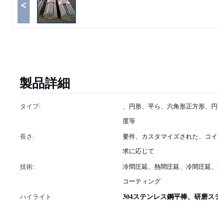
<
製品詳細
タイプ:
、円形、平ら、六角形正方形、円形
度等
長さ:
要件、カスタマイズされた、コイ
求に応じて
技術:
冷間圧延、熱間圧延、冷間圧延、
コーティング
304ステンレス鋼平棒、研磨
ハイライト