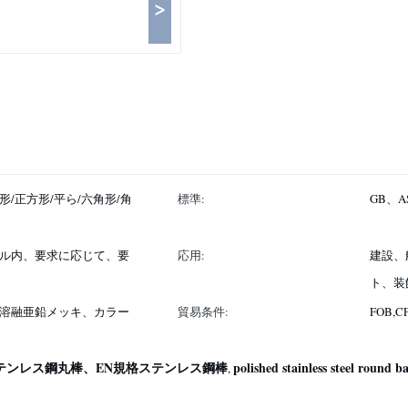
>
/正方形/平ら/六角形/角
標準:
GB、AS
ル内、要求に応じて、要
応用:
建設、
ト、装
溶融亜鉛メッキ、カラー
貿易条件:
FOB,C
ステンレス鋼丸棒、EN規格ステンレス鋼棒
polished stainless steel round b
,