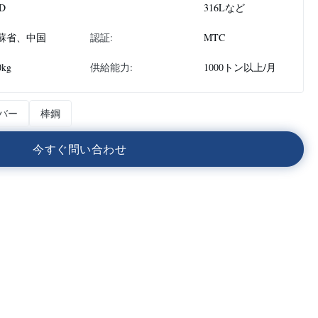
D
316Lなど
蘇省、中国
認証:
MTC
0kg
供給能力:
1000トン以上/月
ssバー
棒鋼
今
す
ぐ
問
い
合
わ
せ