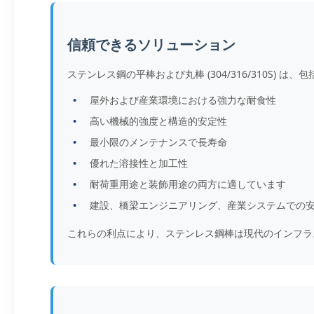
信頼できるソリューション
ステンレス鋼の平棒および丸棒 (304/316/310S) 
屋外および産業環境における強力な耐食性
高い機械的強度と構造的安定性
最小限のメンテナンスで長寿命
優れた溶接性と加工性
耐荷重用途と装飾用途の両方に適しています
建設、橋梁エンジニアリング、産業システムでの
これらの利点により、ステンレス鋼棒は現代のインフラ