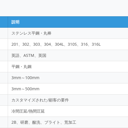
説明
ステンレス平鋼・丸棒
201、302、303、304、304L、310S、316、316L
英語、ASTM、英国
平鋼・丸鋼
3mm～100mm
3mm～500mm
カスタマイズされた/顧客の要件
冷間圧延/熱間圧延
2B、研磨、酸洗、ブライト、荒加工