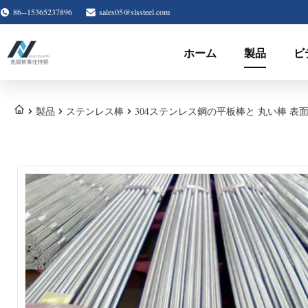
86--15365237896
sales05@slssteel.com
ホーム
製品
ビ
製品
ステンレス棒
304ステンレス鋼の平板棒と 丸い棒 