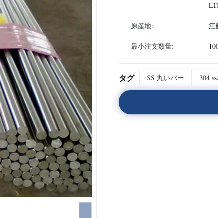
LT
原産地:
江
最小注文数量:
10
タグ
SS 丸いバー
304 