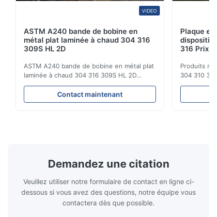
VIDEO
ASTM A240 bande de bobine en
Plaque en 
métal plat laminée à chaud 304 316
dispositif
309S HL 2D
316 Prix d
ASTM A240 bande de bobine en métal plat
Produits mé
laminée à chaud 304 316 309S HL 2D
304 310 316
Résistant à la corrosion à chaud ou à froid
d'ensemble 
Spécifications du produit Nom du produit
inoxydable 
Contact maintenant
Coil / bande en acier inoxydable
304 316 310 
Spécification Épaisseur: laminé à chaud
inoxydable d
(3,0-300 mm), laminé à froid (0,3-16 mm).
une famille 
Largeur 500 à 2000 mm ...
austénitique
Demandez une citation
Veuillez utiliser notre formulaire de contact en ligne ci-
dessous si vous avez des questions, notre équipe vous
contactera dès que possible.