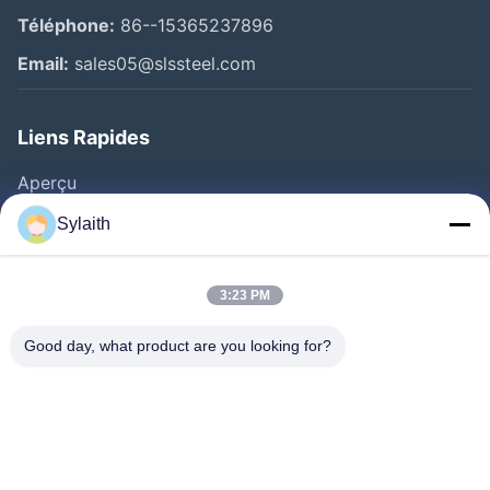
Téléphone:
86--15365237896
Email:
sales05@slssteel.com
Liens Rapides
Aperçu
Produits
Sylaith
Vidéos
A Propos De Nous
3:23 PM
Visite D'usine
Good day, what product are you looking for?
Contrôle De La Qualité
Contact
Nouvelles
Tous Les Cas