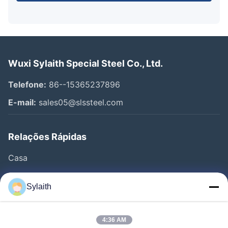
Wuxi Sylaith Special Steel Co., Ltd.
Telefone:
86--15365237896
E-mail:
sales05@slssteel.com
Relações Rápidas
Casa
Produtos
Sylaith
Vídeos
Quem Somos
4:36 AM