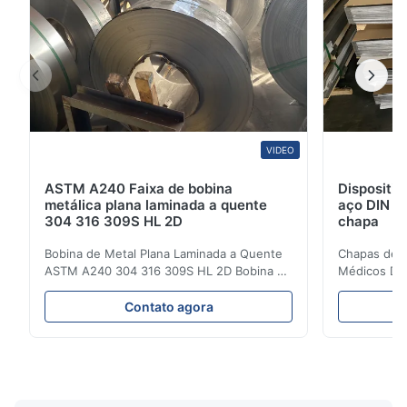
VIDEO
ASTM A240 Faixa de bobina
Dispositi
metálica plana laminada a quente
aço DIN J
304 316 309S HL 2D
chapa
Bobina de Metal Plana Laminada a Quente
Chapas de A
ASTM A240 304 316 309S HL 2D Bobina de
Médicos DIN
Aço Inoxidável Laminada a Quente/Frio 304
Chapa Ss Vi
316 309S 310 310S 316L 321 ASTM A240
Atacado de 
Contato agora
Especificações do Produto Nome do
Laminadas a
Produto Bobina / Tira de Aço Inoxidável
aço inoxidáv
Especificação Espessura: Laminada a
uma família 
Quente (3.0-300mm), Laminada a ...
austenítico