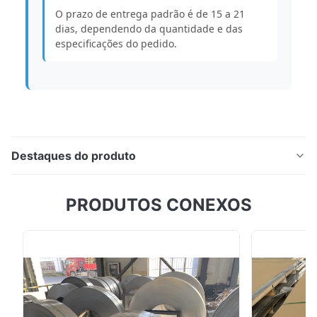
O prazo de entrega padrão é de 15 a 21
dias, dependendo da quantidade e das
especificações do pedido.
Destaques do produto
Barra plana de aço inoxidável 304 de alta qualidade /
PRODUTOS CONEXOS
barra redonda de aço inoxidável Visão geral do
produto Barras planas e redondas de aço inoxidável
de alta qualidade feitas de aço inoxidável 304, 316,
316L e 310S são projetadas para construção,
infraestrutura, equipamentos industriais e sistemas ...