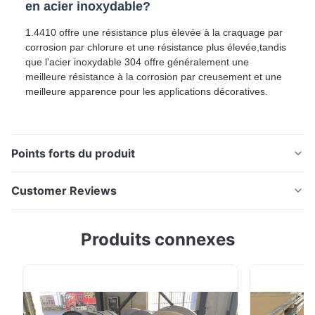
en acier inoxydable?
1.4410 offre une résistance plus élevée à la craquage par
corrosion par chlorure et une résistance plus élevée,tandis
que l'acier inoxydable 304 offre généralement une
meilleure résistance à la corrosion par creusement et une
meilleure apparence pour les applications décoratives.
Points forts du produit
1.4410 Plaque et bobine en acier inoxydable duplex
Customer Reviews
Vue d'ensemble du produit 1.4410 La feuille et la
bobine en acier inoxydable duplex est une qualité
5.0
Produits connexes
d'acier inoxydable résistant à la corrosion rentable
Based on 50 reviews recently
conçue pour des applications nécessitant une
5
100%
résistance élevée, une durabilité, une résistance à ...
4
0
3
0
2
0