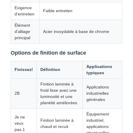
Exigence
Faible entretien
d'entretien
Élément
d'alliage
Acier inoxydable à base de chrome
principal
Options de finition de surface
Applications
Finissez!
Définition
typiques
Finition laminée à
Applications
froid lisse avec une
2B
industrielles
luminosité et une
générales
planéité améliorées
Équipement
Je ne
Finition laminée à
industriel,
veux
chaud et recuit
applications
pas.1
structurelles