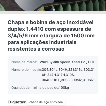
Chapa e bobina de aço inoxidável
duplex 1.4410 com espessura de
3/4/5/6 mm e largura de 1500 mm
para aplicações industriais
resistentes à corrosão
Nome da marca:
Wuxi Sylaith Special Steel Co., LTD
Número do modelo:
304.304L,304H,321.316L,303.31
6H,347H,317H,310S,
304D,316Ti,309S,309Si2,310Si2
Quantidade mínima do pedido:
100kg
Etiquetas:
chapa de aço enrolada