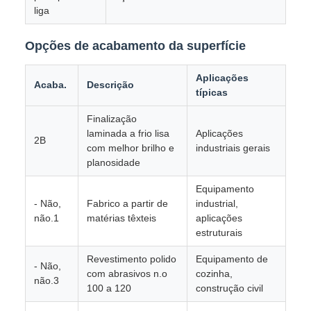
liga
Opções de acabamento da superfície
Aplicações
Acaba.
Descrição
típicas
Finalização
laminada a frio lisa
Aplicações
2B
com melhor brilho e
industriais gerais
planosidade
Equipamento
- Não,
Fabrico a partir de
industrial,
não.1
matérias têxteis
aplicações
estruturais
Revestimento polido
Equipamento de
- Não,
com abrasivos n.o
cozinha,
não.3
100 a 120
construção civil