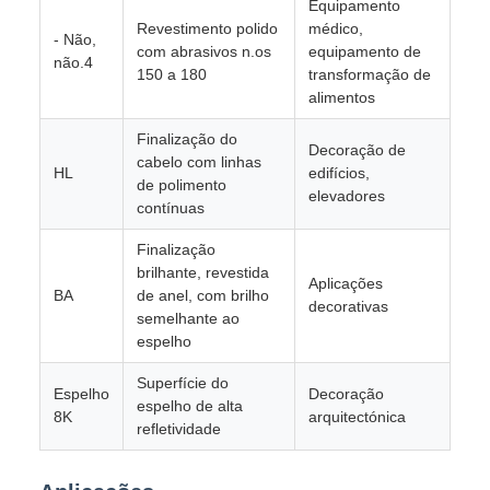
Equipamento
Revestimento polido
médico,
- Não,
com abrasivos n.os
equipamento de
não.4
150 a 180
transformação de
alimentos
Finalização do
Decoração de
cabelo com linhas
HL
edifícios,
de polimento
elevadores
contínuas
Finalização
brilhante, revestida
Aplicações
BA
de anel, com brilho
decorativas
semelhante ao
espelho
Superfície do
Espelho
Decoração
espelho de alta
8K
arquitectónica
refletividade