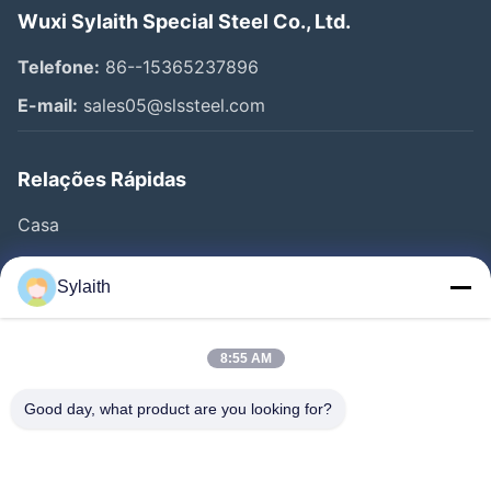
Wuxi Sylaith Special Steel Co., Ltd.
Telefone:
86--15365237896
E-mail:
sales05@slssteel.com
Relações Rápidas
Casa
Produtos
Sylaith
Vídeos
Quem Somos
8:55 AM
Fábrica
Good day, what product are you looking for?
Controle De Qualidade
Fale Conosco