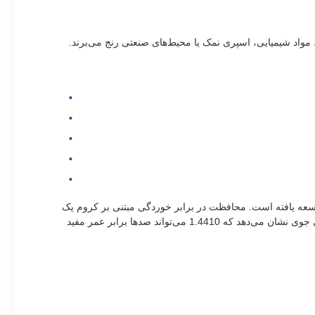
، مواد شیمیایی، اسپری نمک یا محیط‌های صنعتی رنج می‌برند.
ت رقابتی توسعه یافته است. محافظت در برابر خوردگی مبتنی بر کروم یک
لایه اکسید غیرفعال بر روی سطح ایجاد می کند که به طور قابل توجهی مقاومت را در مقایسه با فولاد ملایم بهبود می بخشد. آزمایش‌های خوردگی جوی نشان می‌دهد که 1.4410 می‌تواند صدها برابر عمر مفید