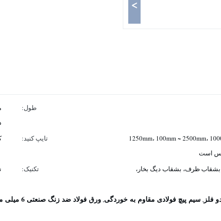
>
طول:
م
د
600mm-1250mm، 30mm تا 1250mm، 100mm ~ 2500mm، 1000-
تایپ کنید:
ک
بشقاب ظرف، بشقاب دیگ بخار،
تکنیک:
ن
سیم پیچ فولادی مقاوم به خوردگی
ورق فولاد ضد زنگ صنعتی 6 میلی متر
,
,