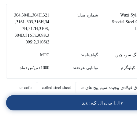
Wuxi Syl
شماره مدل:
304,304L,304H,321
,316L,303,316H,34
Special Steel 
7H,317H,310S,
304D,316Ti,309S,3
09Si2,310Si2
نگ سو، چین
گواهینامه:
MTC
م
توانایی عرضه:
1000+تن/تن+ماه
فولادی پیچیده,سیم پیچ های cr
coiled steel sheet
cr coils
ح
ا
ل
ا
س
و
ا
ل
ک
ن
ي
د