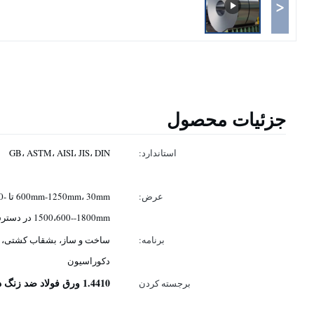
<
جزئیات محصول
استاندارد:
GB، ASTM، AISI، JIS، DIN
عرض:
1500،600--1800mm در دسترس است
برنامه:
ساخت و ساز، بشقاب کشتی، 
دکوراسیون
1.4410 ورق فولاد ضد زنگ دو فلز
برجسته کردن