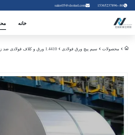
sales05@slssteel.com
86--15365237896
خانه
محص
محصولات
سیم پیچ ورق فولادی
1.4410 ورق و کلاف فولادی ضد زنگ دوبلکس با ضخامت 3/4/5/6 میلی متر و عرض 1500 میلی متر برای کاربردهای صنعتی مقاوم در برابر خوردگی