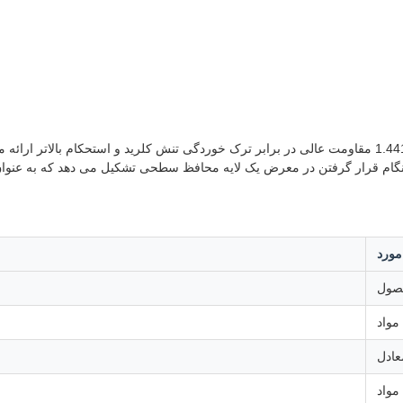
در مقایسه با گریدهای فولاد زنگ نزن آستنیتی مانند 304 و 316، 1.4410 مقاومت عالی در برابر ترک خوردگی تن
ر هنگام قرار گرفتن در معرض یک لایه محافظ سطحی تشکیل می دهد که به عنوا
مورد
صول
مواد
عادل
مواد