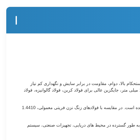
تحکام بالا، دوام، مقاومت در برابر سایش و نگهداری کم نیاز
دارند، طراحی شده است. فولاد ضد زنگ 1.4410 با محدوده ضخامت 3 میلی متر، 4 میلی متر، 5 میلی متر و 6 میلی متر و عرض استاندارد 1500 میلی متر، جایگزین عالی برای فولاد کربن، فولاد گالوانیزه، فولاد
1.4410 به عنوان فولاد ضد زنگ دوبلکس کم آلیاژ طبقه بندی می شود و توسط ASTM A240 UNS S41003 و نام اروپایی EN 1.4001 پوشانده شده است. در مقایسه با فولادهای زنگ نزن فریتی معمولی، 1.4410
 دلیل ترکیب متعادلی از استحکام، مقاومت در برابر خوردگی، مقاومت در برابر سایش و کارایی هزینه، ورق فولادی ضد زنگ دوبلکس 1.4410 به طور گسترده در محیط های دریایی، تجهیزات صنعتی، سیستم