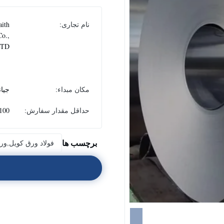
نام تجاری:
aith
Co.,
LTD
مکان مبداء:
جیا
حداقل مقدار سفارش:
100 کیلوگر
برچسب ها
فولاد ورق کویل,ورق 