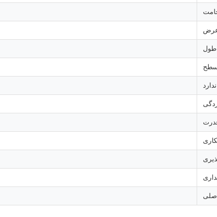
امت
رض
طول
 سطح
ندارد
ردگی
درت
کاری
یری
هداری
اصلی