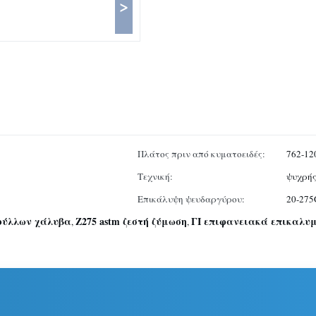
>
Πλάτος πριν από κυματοειδές:
762-12
Τεχνική:
ψυχρής
Επικάλυψη ψευδαργύρου:
20-27
φύλλων χάλυβα
Z275 astm ζεστή ζύμωση
ΓΙ επιφανειακά επικαλυ
,
,