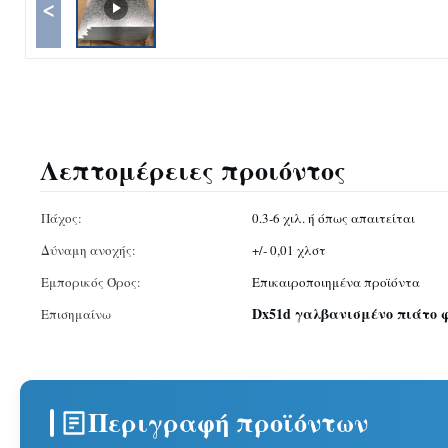
<
Λεπτομέρειες προιόντος
Πάχος:
0.3-6 χιλ. ή όπως απαιτείται
Δύναμη ανοχής:
+/- 0,01 χλστ
Εμπορικός Όρος:
Επικαιροποιημένα προϊόντα
Dx51d γαλβανισμένο πιάτο 
Επισημαίνω
Περιγραφή προϊόντων