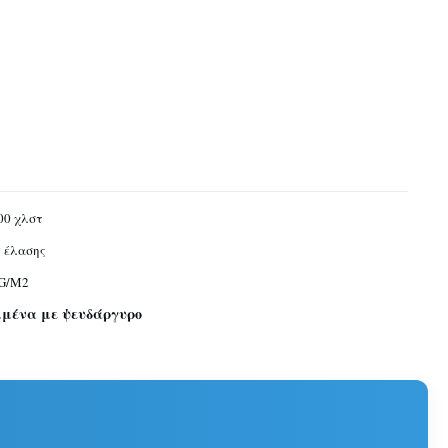
00 χλστ
 έλασης
5G/M2
μμένα με ψευδάργυρο