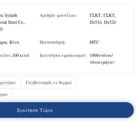
i Sylaith
Αριθμός μοντέλου:
ΓΣΚΤ, ΓΣΚΤ,
cial Steel Co.,
Dx51δ, Dx52δ
D
ngsu, Κίνα
Πιστοποίηση:
MTC
ελίας:
100 κιλά
Ικανότητα εφοδιασμού:
1000+τόνοι/
τόνοι+μήνας
αργύρου
Γαλβανισμός εν θερμώ
ύρου
Ε
ρ
ώ
τ
η
σ
η
Τ
ώ
ρ
α