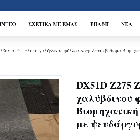
ΊΝΤΕΟ
ΣΧΕΤΙΚΆ ΜΕ ΕΜΆΣ
ΕΠΑΦΉ
ΝΈΑ
λβανισμένη πλάκα χαλύβδινου φύλλου Αστμ Ζεστό βύθισμα Βιομηχαν
DX51D Z275 
χαλύβδινου 
Βιομηχανική
με ψευδάργυ