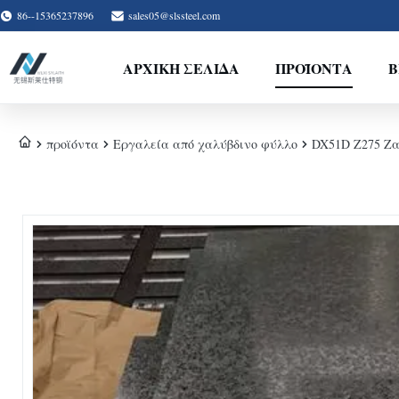
86--15365237896
sales05@slssteel.com
ΑΡΧΙΚΉ ΣΕΛΊΔΑ
ΠΡΟΪΌΝΤΑ
Β
προϊόντα
Εργαλεία από χαλύβδινο φύλλο
DX51D Z275 Ζα