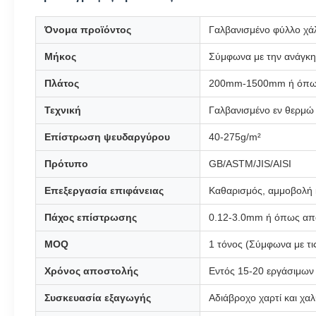
Όνομα προϊόντος
Γαλβανισμένο φύλλο χά
Μήκος
Σύμφωνα με την ανάγκη
Πλάτος
200mm-1500mm ή όπως 
Τεχνική
Γαλβανισμένο εν θερμώ
Επίστρωση ψευδαργύρου
40-275g/m²
Πρότυπο
GB/ASTM/JIS/AISI
Επεξεργασία επιφάνειας
Καθαρισμός, αμμοβολή κ
Πάχος επίστρωσης
0.12-3.0mm ή όπως απα
MOQ
1 τόνος (Σύμφωνα με τι
Χρόνος αποστολής
Εντός 15-20 εργάσιμων
Συσκευασία εξαγωγής
Αδιάβροχο χαρτί και χα