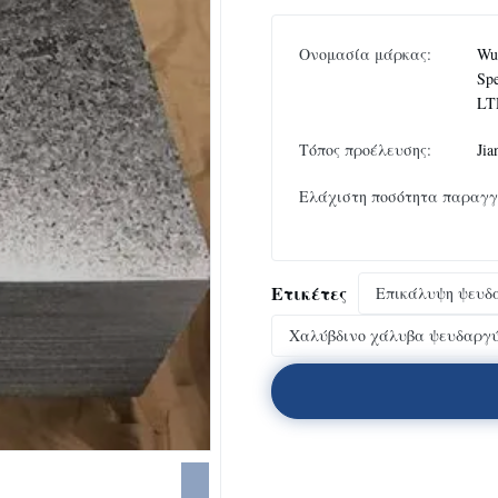
Ονομασία μάρκας:
Wux
Spe
LT
Τόπος προέλευσης:
Jia
Ελάχιστη ποσότητα παραγγ
Ετικέτες
Επικάλυψη ψευδ
Χαλύβδινο χάλυβα ψευδαργ