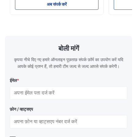
321 ASTM A240 उत्पाद विनिर्देश उत्पाद का नाम
310 थोक उत्पाद
अब संपर्क करें
स्टेनलेस स्टील कॉइल/स्ट्रिप विनिर्देश मोटाईः गर्म लुढ़का
ऑस्टेनिटिक स्टे
हुआ (3.0-300 मिमी), ठंडा लुढ़का हुआ (0.3-16 मिमी)
क्रोमियम और निक
...
होते है...
बोली मांगें
कृपया नीचे दिए गए हमारे ऑनलाइन पूछताछ संपर्क फ़ॉर्म का उपयोग करें यदि
आपके कोई प्रश्न हैं, तो हमारी टीम जल्द से जल्द आपसे संपर्क करेगी।
ईमेल
*
फ़ोन / व्हाट्सएप