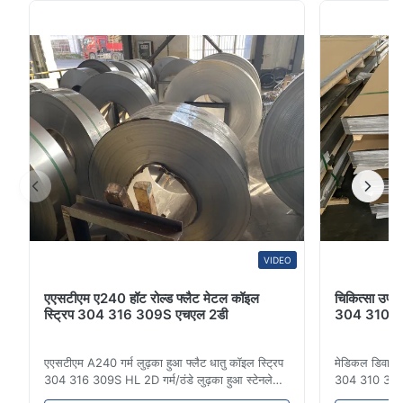
इस्पात शीट का व्यापक रूप से निर्माण, मशीनरी, कोयला खदान, रासायनिक
उद्योग, विद्युत ऊर्जा, रेलवे वाहन, ऑटोमोबाइल उद्य...
VIDEO
एएसटीएम ए240 हॉट रोल्ड फ्लैट मेटल कॉइल
चिकित्सा उपक
स्ट्रिप 304 316 309S एचएल 2डी
304 310 31
एएसटीएम A240 गर्म लुढ़का हुआ फ्लैट धातु कॉइल स्ट्रिप
मेडिकल डिवाइस
304 316 309S HL 2D गर्म/ठंडे लुढ़का हुआ स्टेनलेस
304 310 316 ए
स्टील कॉइल स्ट्रिप 304 316 309S 310 310S 316L
रोल्ड कोल्ड रोल