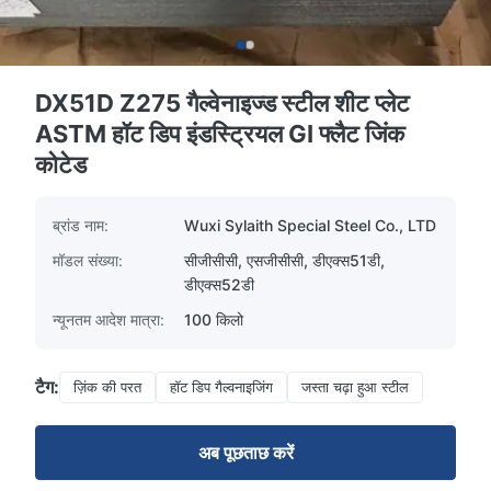
DX51D Z275 गैल्वेनाइज्ड स्टील शीट प्लेट
ASTM हॉट डिप इंडस्ट्रियल GI फ्लैट जिंक
कोटेड
ब्रांड नाम:
Wuxi Sylaith Special Steel Co., LTD
मॉडल संख्या:
सीजीसीसी, एसजीसीसी, डीएक्स51डी,
डीएक्स52डी
न्यूनतम आदेश मात्रा:
100 किलो
टैग:
ज़िंक की परत
हॉट डिप गैल्वनाइजिंग
जस्ता चढ़ा हुआ स्टील
अब पूछताछ करें