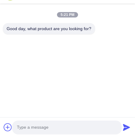
वीडियो
हमारे बारे में
5:21 PM
फैक्टरी यात्रा
Good day, what product are you looking for?
गुणवत्ता नियंत्रण
हमसे संपर्क करें
समाचार
सभी मामलों
हमारे पीछे आओ
©2026- Wuxi Sylaith Special Steel Co., Ltd.. सभी अधिकार सुरक्षित हैं।