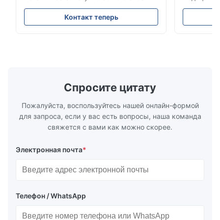
2D Горяче-холодно прокатаная катушка
Цена на ли
из нержавеющей стали 304 316 309S 310
Обзор прод
Контакт теперь
310S 316L 321 ASTM A240 Спецификации
холоднока
продукции Наименование продукта
стали 304 
Котушка / полоска из нержавеющей
Нержавеющ
стали Спецификация Толщина:
относится 
горячекатаное (3,0...
нержавеющ
...
Спросите цитату
Пожалуйста, воспользуйтесь нашей онлайн-формой
для запроса, если у вас есть вопросы, наша команда
свяжется с вами как можно скорее.
Электронная почта
*
Телефон / WhatsApp