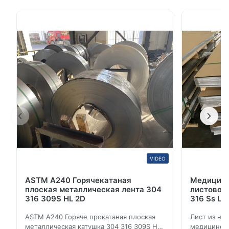
цинковая Обзор продукции DX51D Z275
Зацинкованная стальная плитка промышленная
горячее погружение Gi Плоская цинковая
Заявления Оцинкованный стальной лист широко
используется в строительстве, машиностроении,
угол...
VIDEO
ASTM A240 Горячекатаная
Медицинс
плоская металлическая лента 304
листовой 
316 309S HL 2D
316 Ss Ц
ASTM A240 Горяче прокатаная плоская
Лист из не
металлическая катушка 304 316 309S HL
медицински