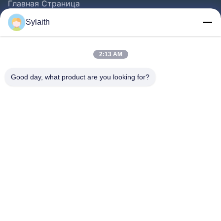
Главная Страница
Продукция
Sylaith
Ролики
О Компании
2:13 AM
Наша Фабрика
Good day, what product are you looking for?
Контроль Качества
Контактные Данные
Новости
Все Случаи
Следуйте За Нами.