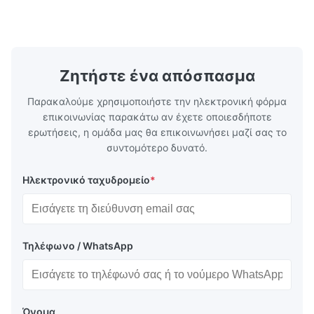
Λωρίδα από ανοξείδωτο χάλυβα
οικογένεια
Προδιαγραφή Πάχος: Θερμής έλασης (3.0-
χάλυβων πο
300mm), Ψυχρής έλασης (0.3-16mm).
νικέλιο ως 
Προσαρ...
κοινά ...
Ζητήστε ένα απόσπασμα
Παρακαλούμε χρησιμοποιήστε την ηλεκτρονική φόρμα
επικοινωνίας παρακάτω αν έχετε οποιεσδήποτε
ερωτήσεις, η ομάδα μας θα επικοινωνήσει μαζί σας το
συντομότερο δυνατό.
Ηλεκτρονικό ταχυδρομείο
*
Τηλέφωνο / WhatsApp
Όνομα