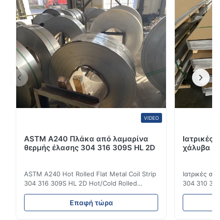
συμπεριλαμβανομένων 201, 301, 304, 304L, 316, 316L,
310S, 2204p, 2205L. Αυτό το προϊ...
VIDEO
ASTM A240 Πλάκα από λαμαρίνα
Ιατρικές 
θερμής έλασης 304 316 309S HL 2D
χάλυβα DI
ASTM A240 Hot Rolled Flat Metal Coil Strip
Ιατρικές σ
304 316 309S HL 2D Hot/Cold Rolled
304 310 316
Stainless Steel Coil Strip 304 316 309S 310
Επεξεργασί
310S 316L 321 ASTM A240 Προδιαγραφές
σιδηρουργι
Επαφή τώρα
προϊόντος Όνομα προϊόντος Πηνίο /
χάλυβας σει