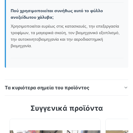
Πού χρησιμοποιείται συνήθως αυτό το φύλλο
ανοξείδωτου χάλυβα;
Χρησιμοποιείται ευρέως στις κατασκευές, την επεξεργασία
τροφίμων, τα μαγειρικά σκεύη, τον βιομηχανικό εξοπλισμό,
την αυτοκινητοβιομηχανία και την αεροδιαστημική
βιομηχανία.
Τα κυριότερα σημεία του προϊόντος
Επισκόπηση προϊόντος Η πλάκα από ανοξείδωτο
Συγγενικά προϊόντα
χάλυβα υψηλής ποιότητας (4x8 πόδια, 20 Gauge)
είναι ένα υψηλής ποιότητας βιομηχανικής ποιότητας
υλικό που κατασκευάζεται από μια ευρεία γκάμα
ποιοτήτων ανοξείδωτου χάλυβα,