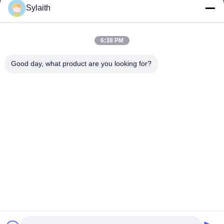
Sylaith
Βίντεο
Σχετικά Με Εμάς
6:38 PM
Γύρος Εργοστασίων
Good day, what product are you looking for?
Ποιοτικός Έλεγχος
Επαφή
Νέα
Όλες Οι Περιπτώσεις
Ακολουθήστε Μας.
©2026- Wuxi Sylaith Special Steel Co., Ltd.. . Διατηρούνται όλα τα