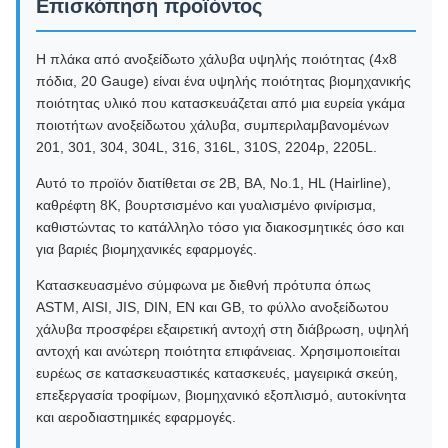
Επισκόπηση προϊόντος
Η πλάκα από ανοξείδωτο χάλυβα υψηλής ποιότητας (4x8
πόδια, 20 Gauge) είναι ένα υψηλής ποιότητας βιομηχανικής
ποιότητας υλικό που κατασκευάζεται από μια ευρεία γκάμα
ποιοτήτων ανοξείδωτου χάλυβα, συμπεριλαμβανομένων
201, 301, 304, 304L, 316, 316L, 310S, 2204p, 2205L.
Αυτό το προϊόν διατίθεται σε 2B, BA, No.1, HL (Hairline),
καθρέφτη 8K, βουρτσισμένο και γυαλισμένο φινίρισμα,
καθιστώντας το κατάλληλο τόσο για διακοσμητικές όσο και
για βαριές βιομηχανικές εφαρμογές.
Κατασκευασμένο σύμφωνα με διεθνή πρότυπα όπως
ASTM, AISI, JIS, DIN, EN και GB, το φύλλο ανοξείδωτου
χάλυβα προσφέρει εξαιρετική αντοχή στη διάβρωση, υψηλή
αντοχή και ανώτερη ποιότητα επιφάνειας. Χρησιμοποιείται
ευρέως σε κατασκευαστικές κατασκευές, μαγειρικά σκεύη,
επεξεργασία τροφίμων, βιομηχανικό εξοπλισμό, αυτοκίνητα
και αεροδιαστημικές εφαρμογές.