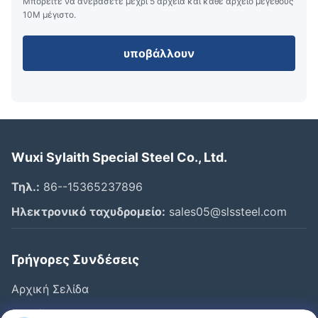
Μπορείτε να ανεβάσετε μέχρι 5 αρχεία και κάθε αρχείο μεγέθους
10M μέγιστο.
υποβάλλουν
Wuxi Sylaith Special Steel Co., Ltd.
Τηλ.:
86--15365237896
Ηλεκτρονικό ταχυδρομείο:
sales05@slssteel.com
Γρήγορες Συνδέσεις
Αρχική Σελίδα
Προϊόντα