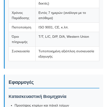
δεκτές)
Χρόνος
Εντός 7 ημερών (ανάλογα με το
Παράδοσης
απόθεμα)
Πιστοποίηση
ISO 9001, CE, κ.λπ.
Όροι
T/T, L/C, D/P, D/A, Western Union
πληρωμής
Συσκευασία
Τυποποιημένη αξιόπλοη ​​συσκευασία
εξαγωγής
Εφαρμογές
Κατασκευαστική Βιομηχανία
Προσόψεις κτιρίων και πάνελ τοίχων