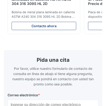
304 316 309S HL 2D
Precio de 
Bobina de metal plana laminada en caliente
Placa de ch
ASTM A240 304 316 309S HL 2D Bobina de
dispositivo
acero inoxidable laminada en caliente/frío
Precio de pl
304 316 309S 310 310S 316L 321 ASTM
producto Pr
Contacto ahora
A240 Especificaciones del producto
de acero ino
Nombre del producto Bobina / Tira de
en frío 304 
acero inoxidable Especificación Espesor:
la serie 300
Laminado en caliente (3.0...
aceros ...
Pida una cita
Por favor, utilice nuestro formulario de contacto de
consulta en línea de abajo si tiene alguna pregunta,
nuestro equipo se pondrá en contacto con usted tan
pronto como sea posible.
Correo electrónico
*