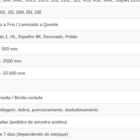
, 304, 304L, 309S, 310S, 316, 316L, 321, 410, 430, 904L, Duplex 2205
SI, JIS, DIN, EN, GB
 a Frio / Laminado a Quente
No.1, HL, Espelho 8K, Escovado, Polido
- 500 mm
- 2500 mm
- 15.000 mm
esada / Borda cortada
oldagem, dobra, puncionamento, desbobinamento
adas (pedidos de amostra aceitos)
e 7 dias (dependendo do estoque)