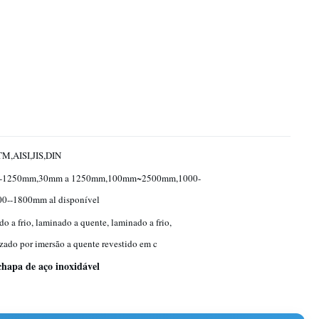
M,AISI,JIS,DIN
-1250mm,30mm a 1250mm,100mm~2500mm,1000-
00--1800mm al disponível
o a frio, laminado a quente, laminado a frio,
zado por imersão a quente revestido em c
chapa de aço inoxidável