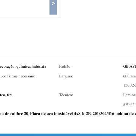
>
ecoração, química, indústria
Padrão:
GB,AST
, conforme necessário,
Largura:
600mm
1500,6
en, tira
Técnica:
Laminad
galvani
ho de calibre 20
Placa de aço inoxidável 4x8 ft 2B
201/304/316 bobina de 
,
,