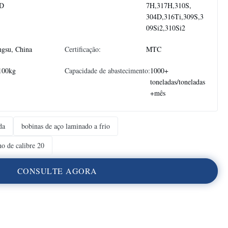
D
7H,317H,310S,
304D,316Ti,309S,3
09Si2,310Si2
ngsu, China
Certificação:
MTC
100kg
Capacidade de abastecimento:
1000+
toneladas/toneladas
+mês
da
bobinas de aço laminado a frio
ho de calibre 20
C
O
N
S
U
L
T
E
A
G
O
R
A