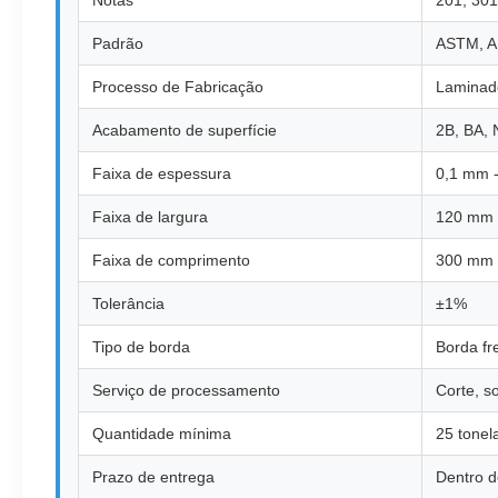
Notas
201, 301
Padrão
ASTM, AI
Processo de Fabricação
Laminado
Acabamento de superfície
2B, BA, 
Faixa de espessura
0,1 mm 
Faixa de largura
120 mm 
Faixa de comprimento
300 mm 
Tolerância
±1%
Tipo de borda
Borda fr
Serviço de processamento
Corte, s
Quantidade mínima
25 tonel
Prazo de entrega
Dentro d