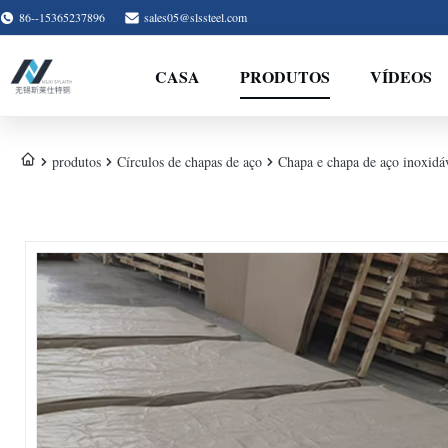
86--15365237896
sales05@slssteel.com
CASA
PRODUTOS
VÍDEOS
produtos
Círculos de chapas de aço
Chapa e chapa de aço inoxidá