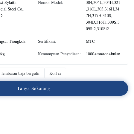
i Sylaith
Nomor Model:
304,304L,304H,321
cial Steel Co.,
,316L,303,316H,34
D
7H,317H,310S,
304D,316Ti,309S,3
09Si2,310Si2
ngsu, Tiongkok
Sertifikasi:
MTC
0kg
Kemampuan Penyediaan:
1000+ton/ton+bulan
lembaran baja bergulir
Koil cr
T
a
n
y
a
S
e
k
a
r
a
n
g