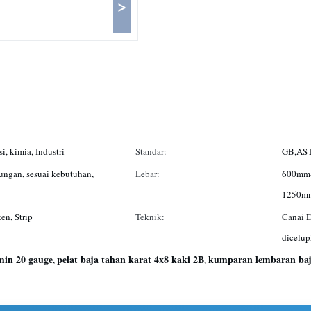
>
i, kimia, Industri
Standar:
GB,AST
lungan, sesuai kebutuhan,
Lebar:
600mm
1250mm
en, Strip
Teknik:
Canai D
dicelup
min 20 gauge
pelat baja tahan karat 4x8 kaki 2B
kumparan lembaran baja
,
,