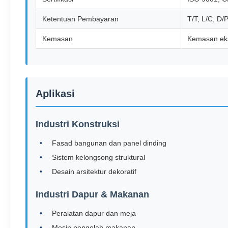
Ketentuan Pembayaran
T/T, L/C, D/
Kemasan
Kemasan eks
Aplikasi
Industri Konstruksi
Fasad bangunan dan panel dinding
Sistem kelongsong struktural
Desain arsitektur dekoratif
Industri Dapur & Makanan
Peralatan dapur dan meja
Mesin pengolah makanan