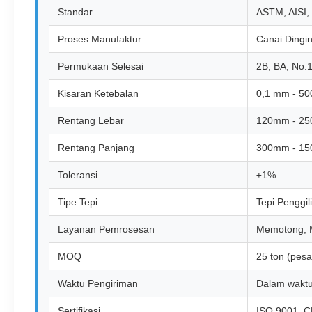
Standar
ASTM, AISI,
Proses Manufaktur
Canai Dingi
Permukaan Selesai
2B, BA, No.1
Kisaran Ketebalan
0,1 mm - 5
Rentang Lebar
120mm - 2
Rentang Panjang
300mm - 1
Toleransi
±1%
Tipe Tepi
Tepi Penggil
Layanan Pemrosesan
Memotong, M
MOQ
25 ton (pes
Waktu Pengiriman
Dalam waktu 
Sertifikasi
ISO 9001, CE