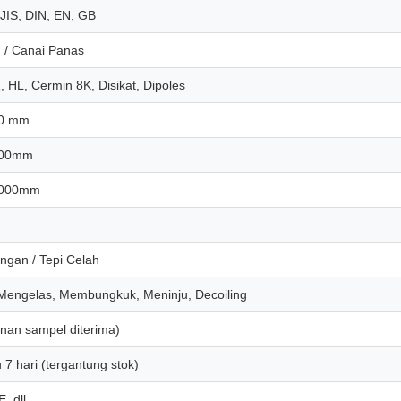
 JIS, DIN, EN, GB
n / Canai Panas
, HL, Cermin 8K, Disikat, Dipoles
00 mm
500mm
5000mm
ingan / Tepi Celah
engelas, Membungkuk, Meninju, Decoiling
anan sampel diterima)
7 hari (tergantung stok)
, dll.