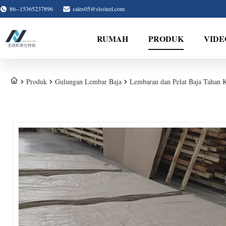
86--15365237896
sales05@slssteel.com
RUMAH
PRODUK
VIDE
Produk
Gulungan Lembar Baja
Lembaran dan Pelat Baja Tahan 