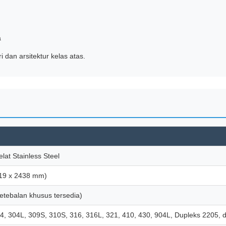
a
 dan arsitektur kelas atas.
at Stainless Steel
219 x 2438 mm)
etebalan khusus tersedia)
4, 304L, 309S, 310S, 316, 316L, 321, 410, 430, 904L, Dupleks 2205, dl