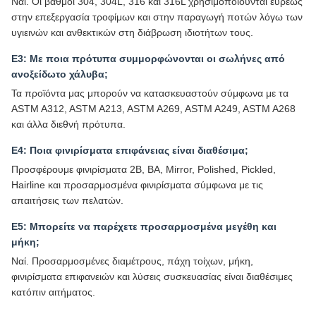
Ναί. Οι βαθμοί 304, 304L, 316 και 316L χρησιμοποιούνται ευρέως
στην επεξεργασία τροφίμων και στην παραγωγή ποτών λόγω των
υγιεινών και ανθεκτικών στη διάβρωση ιδιοτήτων τους.
Ε3: Με ποια πρότυπα συμμορφώνονται οι σωλήνες από
ανοξείδωτο χάλυβα;
Τα προϊόντα μας μπορούν να κατασκευαστούν σύμφωνα με τα
ASTM A312, ASTM A213, ASTM A269, ASTM A249, ASTM A268
και άλλα διεθνή πρότυπα.
Ε4: Ποια φινιρίσματα επιφάνειας είναι διαθέσιμα;
Προσφέρουμε φινιρίσματα 2B, BA, Mirror, Polished, Pickled,
Hairline και προσαρμοσμένα φινιρίσματα σύμφωνα με τις
απαιτήσεις των πελατών.
Ε5: Μπορείτε να παρέχετε προσαρμοσμένα μεγέθη και
μήκη;
Ναί. Προσαρμοσμένες διαμέτρους, πάχη τοίχων, μήκη,
φινιρίσματα επιφανειών και λύσεις συσκευασίας είναι διαθέσιμες
κατόπιν αιτήματος.