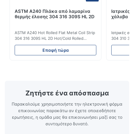
ASTM A240 Πλάκα από λαμαρίνα
Ιατρικές 
θερμής έλασης 304 316 309S HL 2D
χάλυβα DI
ASTM A240 Hot Rolled Flat Metal Coil Strip
Ιατρικές σ
304 316 309S HL 2D Hot/Cold Rolled
304 310 316
Stainless Steel Coil Strip 304 316 309S 310
Επεξεργασί
310S 316L 321 ASTM A240 Προδιαγραφές
σιδηρουργι
Επαφή τώρα
προϊόντος Όνομα προϊόντος Πηνίο /
χάλυβας σει
Λωρίδα από ανοξείδωτο χάλυβα
οικογένεια
Προδιαγραφή Πάχος: Θερμής έλασης (3.0-
χάλυβων πο
300mm), Ψυχρής έλασης (0.3-16mm).
νικέλιο ως 
Προσαρ...
κοινά ...
Ζητήστε ένα απόσπασμα
Παρακαλούμε χρησιμοποιήστε την ηλεκτρονική φόρμα
επικοινωνίας παρακάτω αν έχετε οποιεσδήποτε
ερωτήσεις, η ομάδα μας θα επικοινωνήσει μαζί σας το
συντομότερο δυνατό.