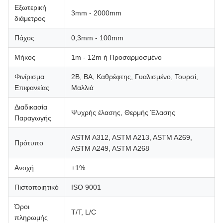
Εξωτερική
3mm - 2000mm
διάμετρος
Πάχος
0,3mm - 100mm
Μήκος
1m - 12m ή Προσαρμοσμένο
Φινίρισμα
2B, BA, Καθρέφτης, Γυαλισμένο, Τουρσί,
Επιφανείας
Μαλλιά
Διαδικασία
Ψυχρής έλασης, Θερμής Έλασης
Παραγωγής
ASTM A312, ASTM A213, ASTM A269,
Πρότυπο
ASTM A249, ASTM A268
Ανοχή
±1%
Πιστοποιητικό
ISO 9001
Όροι
T/T, L/C
πληρωμής