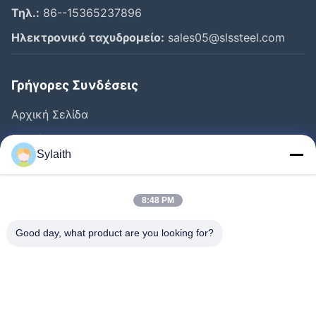
Τηλ.:
86--15365237896
Ηλεκτρονικό ταχυδρομείο:
sales05@slssteel.com
Γρήγορες Συνδέσεις
Αρχική Σελίδα
Προϊόντα
Sylaith
Βίντεο
Σχετικά Με Εμάς
8:48 PM
Γύρος Εργοστασίων
Good day, what product are you looking for?
Ποιοτικός Έλεγχος
Επαφή
Νέα
Όλες Οι Περιπτώσεις