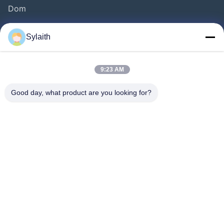
Dom
Produkty
Sylaith
Filmy
O Nas
9:23 AM
Wycieczka Po Fabryce
Good day, what product are you looking for?
Kontrola Jakości
Skontaktuj Się Z Nami
Aktualności
Wszystkie Przypadki
Chodź Za Nami.