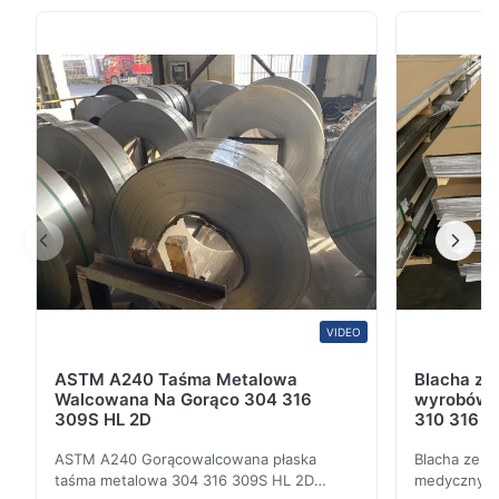
przetwórstwie spożywczym, chemicznym i
przemysłowymPrzegląd produktuRury i węże ze stali
nierdzewnej klasy spożywczej są produkowane z
wysokiej jakości ...
VIDEO
ASTM A240 Taśma Metalowa
Blacha ze 
Walcowana Na Gorąco 304 316
wyrobów 
309S HL 2D
310 316 Ce
nierdzewn
ASTM A240 Gorącowalcowana płaska
Blacha ze s
taśma metalowa 304 316 309S HL 2D
medycznych