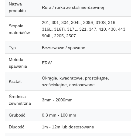
Nazwa
Rura / rurka ze stali nierdzewnej
produktu
201, 301, 304, 304L, 309S, 310S, 316,
Stopnie
316L, 316Ti, 317L, 321, 347, 410, 430, 443,
materiałów
904L, 2205, 2507
Typ
Bezszwowe / spawane
Metoda
ERW
spawania
Okrągłe, kwadratowe, prostokątne,
Kształt
sześciokątne, dostosowane
Średnica
3mm - 2000mm
zewnętrzna
Grubość
0,3 mm - 100 mm
Długość
1m - 12m lub dostosowane