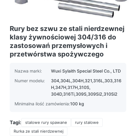
Rury bez szwu ze stali nierdzewnej
klasy żywnościowej 304/316 do
zastosowań przemysłowych i
przetwórstwa spożywczego
Nazwa marki:
Wuxi Sylaith Special Steel Co., LTD
Numer modelu:
304,304L,304H,321,316L,303,316
H,347H,317H,310S,
304D,316Ti,309S,309Si2,310Si2
Minimalna ilość zamówienia:
100 kg
Tagi:
stalowe rury spawane
rury stalowe
Rurka ze stali nierdzewnej