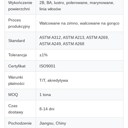
Wykończenie
2B, BA, lustro, polerowane, marynowane,
powierzchni
linia włosów
Proces
Walcowane na zimno, walcowane na gorąco
produkcyjny
ASTM A312, ASTM A213, ASTM A269,
Standard
ASTM A249, ASTM A268
Tolerancja
±1%
Certyfikat
ISO9001
Warunki
T/T, akredytywa
płatności
MOQ
1 tona
Czas
8-14 dni
dostawy
Pochodzenie
Jiangsu, Chiny