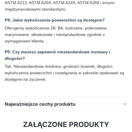
ASTM A213, ASTM A269, ASTM A249, ASTM A268 i innymi
międzynarodowymi standardami.
P4: Jakie wykończenia powierzchni są dostępne?
Oferujemy wykończenia 2B, BA, lustrzane, polerowane,
marynowane, włoskowate i niestandardowe zgodnie z
wymaganiami klienta.
P5: Czy możesz zapewnić niestandardowe rozmiary i
długości?
Tak. Niestandardowe średnice, grubości ścianek, długości,
wykończenia powierzchni i rozwiązania w zakresie opakowań są
dostępne na życzenie.
Najważniejsze cechy produktu
Rury i węże ze stali nierdzewnej klasy spożywczejRura
ZAŁĄCZONE PRODUKTY
bez szwu ze stali nierdzewnej klasy spożywczej
304/304L/316/316L/310S/321 do zastosowań w