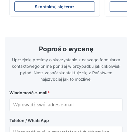
Gorącowalcowana/zimnowalcowana taśma
blachy Ss P
ze stali nierdzewnej 304 316 309S 310
walcowane 
Skontaktuj się teraz
310S 316L 321 ASTM A240 Specyfikacje
stali nierd
produktu Nazwa produktu Taśma / zwój ze
hurtowe Sta
stali nierdzewnej Specyfikacja Grubość:
rodzina sta
Gorącowalcowana (3,0-300 mm),
austenitycz
Zimnowalcow...
nikiel ...
Poproś o wycenę
Uprzejmie prosimy o skorzystanie z naszego formularza
kontaktowego online poniżej w przypadku jakichkolwiek
pytań. Nasz zespół skontaktuje się z Państwem
najszybciej jak to możliwe.
Wiadomość e-mail
*
Telefon / WhatsApp