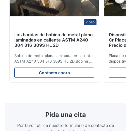
VIDEO
Las bandas de bobina de metal plano
Dispositi
laminadas en caliente ASTM A240
Cr Placa 
304 316 309S HL 2D
Precio de 
Bobina de metal plana laminada en caliente
Placa de ch
ASTM A240 304 316 309S HL 2D Bobina de
dispositivo
acero inoxidable laminada en caliente/frío
Precio de pl
304 316 309S 310 310S 316L 321 ASTM
producto Pr
Contacto ahora
A240 Especificaciones del producto
de acero ino
Nombre del producto Bobina / Tira de
en frío 304 
acero inoxidable Especificación Espesor:
la serie 300
Laminado en caliente (3.0...
aceros ...
Pida una cita
Por favor, utilice nuestro formulario de contacto de