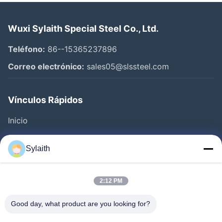
Wuxi Sylaith Special Steel Co., Ltd.
Teléfono:
86--15365237896
Correo electrónico:
sales05@slssteel.com
Vínculos Rápidos
Inicio
Productos
Sylaith
Videos
Sobre Nosotros
2:12 PM
Visita A La Fábrica
Good day, what product are you looking for?
Control De Calidad