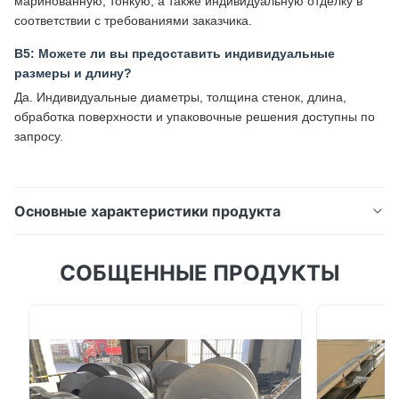
маринованную, тонкую, а также индивидуальную отделку в
соответствии с требованиями заказчика.
В5: Можете ли вы предоставить индивидуальные
размеры и длину?
Да. Индивидуальные диаметры, толщина стенок, длина,
обработка поверхности и упаковочные решения доступны по
запросу.
Основные характеристики продукта
Трубы и трубки из пищевой нержавеющей
СОБЩЕННЫЕ ПРОДУКТЫ
сталиПищевая бесшовная труба из нержавеющей
стали 304/304L/316/316L/310S/321 для пищевой,
химической и промышленной
промышленностиОбзор продуктаТрубы и трубки из
пищевой нержавеющей стали производятся из
высококачественных аустенитных марок