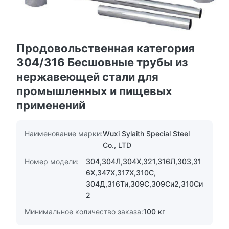
Продовольственная категория
304/316 Бесшовные трубы из
нержавеющей стали для
промышленных и пищевых
применений
Наименование марки:
Wuxi Sylaith Special Steel
Co., LTD
Номер модели:
304,304Л,304Х,321,316Л,303,31
6Х,347Х,317Х,310С,
304Д,316Ти,309С,309Си2,310Си
2
Минимальное количество заказа:
100 кг