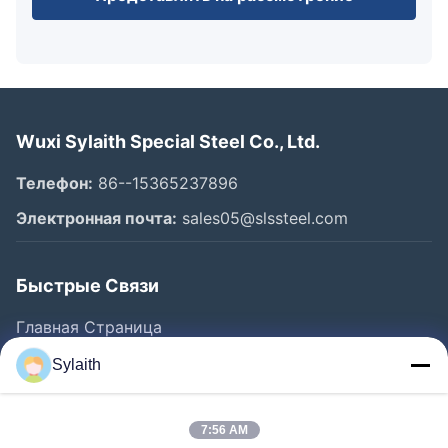
Wuxi Sylaith Special Steel Co., Ltd.
Телефон:
86--15365237896
Электронная почта:
sales05@slssteel.com
Быстрые Связи
Главная Страница
Продукция
Sylaith
Ролики
О Компании
7:56 AM