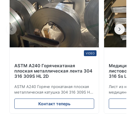
нержавеющей стали, вк...
VIDEO
ASTM A240 Горячекатаная
Медицинс
плоская металлическая лента 304
листовой 
316 309S HL 2D
316 Ss Ц
ASTM A240 Горяче прокатаная плоская
Лист из не
металлическая катушка 304 316 309S HL
медицински
2D Горяче-холодно прокатаная катушка
Цена на ли
из нержавеющей стали 304 316 309S 310
Обзор прод
Контакт теперь
310S 316L 321 ASTM A240 Спецификации
холоднока
продукции Наименование продукта
стали 304 
Котушка / полоска из нержавеющей
Нержавеющ
стали Спецификация Толщина:
относится 