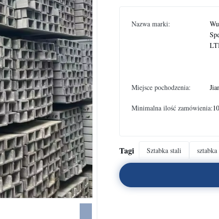
Nazwa marki:
Wux
Spe
LT
Miejsce pochodzenia:
Jia
Minimalna ilość zamówienia:
10
Tagi
Sztabka stali
sztabka