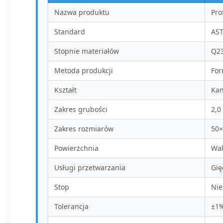
Nazwa produktu
Pro
Standard
AST
Stopnie materiałów
Q23
Metoda produkcji
For
Kształt
Kan
Zakres grubości
2,0
Zakres rozmiarów
50
Powierzchnia
Wal
Usługi przetwarzania
Gię
Stop
Nie
Tolerancja
±1