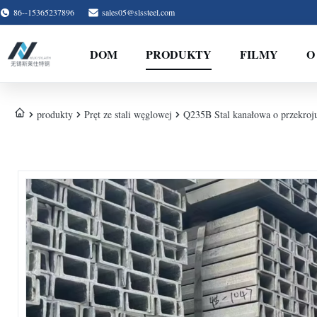
86--15365237896
sales05@slssteel.com
DOM
PRODUKTY
FILMY
O
produkty
Pręt ze stali węglowej
Q235B Stal kanałowa o przekroj