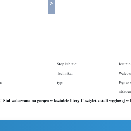
>
Stop lub nie:
Jest ni
Technika:
Walcowa
a
typ:
Pręt ze 
niskoe
U
Stal walcowana na gorąco w kształcie litery U
sztylet z stali węglowej w
,
,