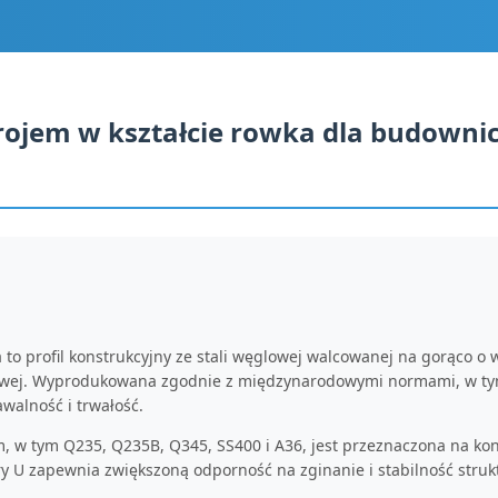
rojem w kształcie rowka dla budownic
 to profil konstrukcyjny ze stali węglowej walcowanej na gorąco o
łowej. Wyprodukowana zgodnie z międzynarodowymi normami, w tym 
alność i trwałość.
 w tym Q235, Q235B, Q345, SS400 i A36, jest przeznaczona na kon
tery U zapewnia zwiększoną odporność na zginanie i stabilność str