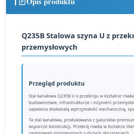
Opis produktu
Q235B Stalowa szyna U z przek
przemysłowych
Przegląd produktu
Stal kanałowa Q235B U o przekroju w kształcie rowka
budownictwie, infrastrukturze i inżynierii przemys
zapewnia doskonałą wytrzymałość mechaniczną, spaw
Ta stal kanałowa, produkowana z gatunków premium,
wsporcze konstrukcji. Przekrój rowka w kształcie li
zastosowań inżynieryjnych o dużych obciążeniach.