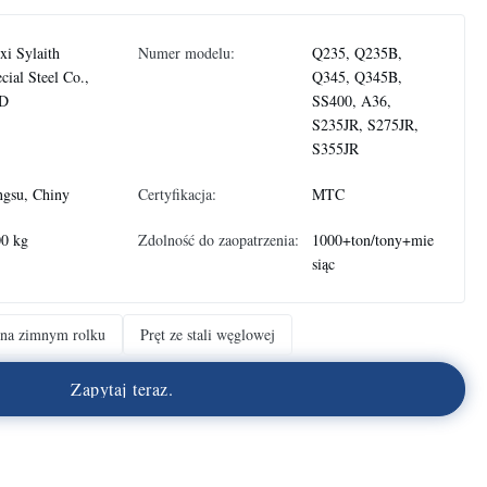
i Sylaith
Numer modelu:
Q235, Q235B,
cial Steel Co.,
Q345, Q345B,
D
SS400, A36,
S235JR, S275JR,
S355JR
ngsu, Chiny
Certyfikacja:
MTC
0 kg
Zdolność do zaopatrzenia:
1000+ton/tony+mie
siąc
 na zimnym rolku
Pręt ze stali węglowej
Z
a
p
y
t
a
j
t
e
r
a
z
.