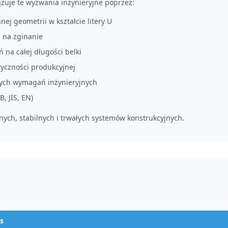
ązuje te wyzwania inżynieryjne poprzez:
j geometrii w kształcie litery U
i na zginanie
na całej długości belki
tyczności produkcyjnej
nych wymagań inżynieryjnych
, JIS, EN)
znych, stabilnych i trwałych systemów konstrukcyjnych.
s