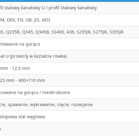
fil stalowy kanałowy U / profil stalowy kanałowy
M, DIN, EN, GB, JIS, AISI
5, Q235B, Q345, Q345B, SS400, A36, S235JR, S275JR, S355JR
mowanie na gorąco
ał U (przekrój w kształcie rowka)
 mm - 12,5 mm
×25 mm - 400×110 mm
cowane na gorąco / nieobrobione
cie, spawanie, wykrawanie, cięcie, rozwijanie
stopowa stal węglowa
%