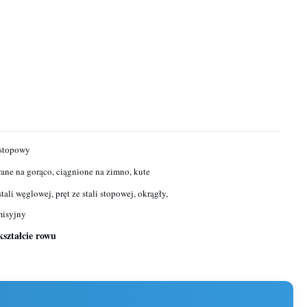
estopowy
ne na gorąco, ciągnione na zimno, kute
stali węglowej, pręt ze stali stopowej, okrągły,
misyjny
 kształcie rowu