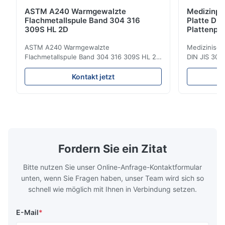
ASTM A240 Warmgewalzte
Medizinpr
Flachmetallspule Band 304 316
Platte DIN
309S HL 2D
Plattenpre
ASTM A240 Warmgewalzte
Medizinisch
Flachmetallspule Band 304 316 309S HL 2D
DIN JIS 304 
Warm-/Kaltgewalzte Edelstahlspule Band
Produktübe
304 316 309S 310 310S 316L 321 ASTM
kaltgewalzt
Kontakt jetzt
A240 Produktspezifikationen Produktname
310 Großhan
Edelstahlspule / Band Spezifikation Dicke:
300er Serie 
Warmgewalzt (3,0-300 mm), Kaltgewalzt
von austeni
(0,3-16 mm). Kundenspezifische Größen ...
und Nickel a
Fordern Sie ein Zitat
Bitte nutzen Sie unser Online-Anfrage-Kontaktformular
unten, wenn Sie Fragen haben, unser Team wird sich so
schnell wie möglich mit Ihnen in Verbindung setzen.
E-Mail
*