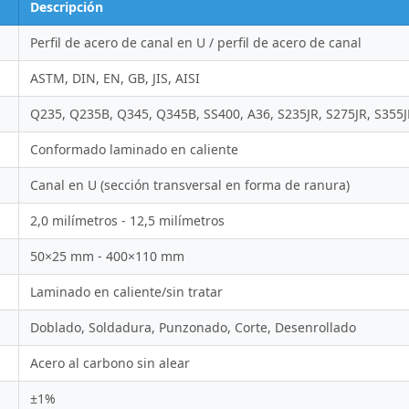
Descripción
Perfil de acero de canal en U / perfil de acero de canal
ASTM, DIN, EN, GB, JIS, AISI
Q235, Q235B, Q345, Q345B, SS400, A36, S235JR, S275JR, S355J
Conformado laminado en caliente
Canal en U (sección transversal en forma de ranura)
2,0 milímetros - 12,5 milímetros
50×25 mm - 400×110 mm
Laminado en caliente/sin tratar
Doblado, Soldadura, Punzonado, Corte, Desenrollado
Acero al carbono sin alear
±1%