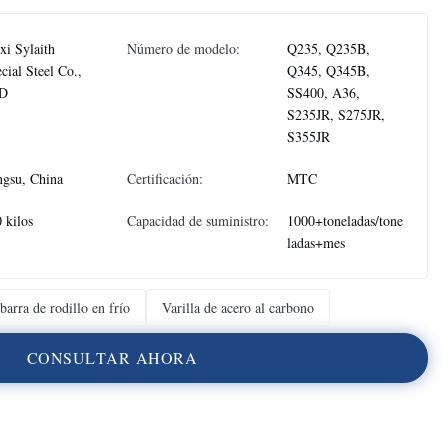
i Sylaith
Número de modelo:
Q235, Q235B,
cial Steel Co.,
Q345, Q345B,
D
SS400, A36,
S235JR, S275JR,
S355JR
ngsu, China
Certificación:
MTC
 kilos
Capacidad de suministro:
1000+toneladas/tone
ladas+mes
barra de rodillo en frío
Varilla de acero al carbono
C
O
N
S
U
L
T
A
R
A
H
O
R
A