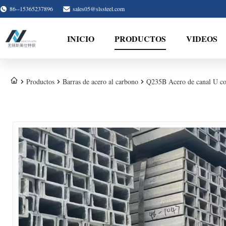
86--15365237896
sales05@slssteel.com
INICIO
PRODUCTOS
VIDEOS
Productos
Barras de acero al carbono
Q235B Acero de canal U con 