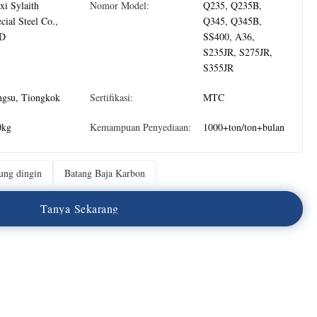
i Sylaith
Nomor Model:
Q235, Q235B,
cial Steel Co.,
Q345, Q345B,
D
SS400, A36,
S235JR, S275JR,
S355JR
ngsu, Tiongkok
Sertifikasi:
MTC
0kg
Kemampuan Penyediaan:
1000+ton/ton+bulan
ung dingin
Batang Baja Karbon
T
a
n
y
a
S
e
k
a
r
a
n
g