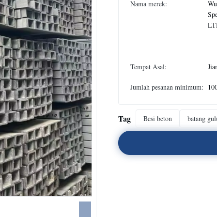
Nama merek:
Wux
Spe
LT
Tempat Asal:
Jia
Jumlah pesanan minimum:
10
Tag
Besi beton
batang gul