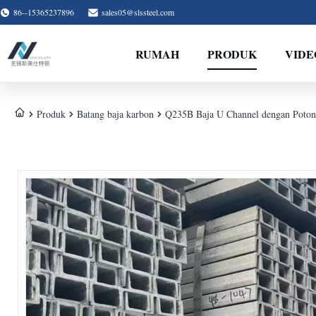
86--15365237896
sales05@slssteel.com
RUMAH
PRODUK
VIDE
Produk
Batang baja karbon
Q235B Baja U Channel dengan Potonga