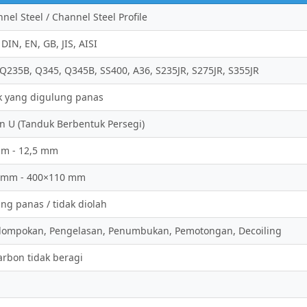
nel Steel / Channel Steel Profile
DIN, EN, GB, JIS, AISI
Q235B, Q345, Q345B, SS400, A36, S235JR, S275JR, S355JR
k yang digulung panas
n U (Tanduk Berbentuk Persegi)
mm - 12,5 mm
 mm - 400×110 mm
ng panas / tidak diolah
lompokan, Pengelasan, Penumbukan, Pemotongan, Decoiling
arbon tidak beragi