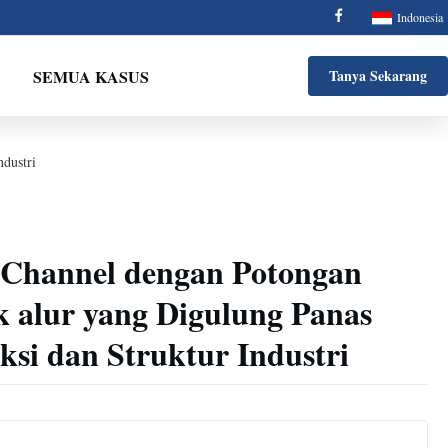
Indonesia
SEMUA KASUS
Tanya Sekarang
dustri
 Channel dengan Potongan
k alur yang Digulung Panas
si dan Struktur Industri