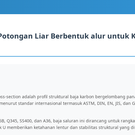
otongan Liar Berbentuk alur untuk 
ss-section adalah profil struktural baja karbon bergelombang pa
at menurut standar internasional termasuk ASTM, DIN, EN, JIS, da
B, Q345, SS400, dan A36, baja saluran ini dirancang untuk rangk
k U memberikan ketahanan lentur dan stabilitas struktural yang d