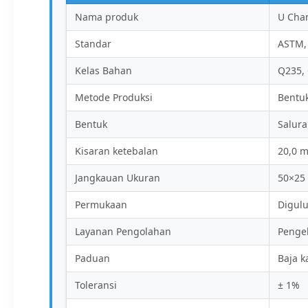
Nama produk
U Chan
Standar
ASTM, 
Kelas Bahan
Q235, 
Metode Produksi
Bentu
Bentuk
Salura
Kisaran ketebalan
20,0 
Jangkauan Ukuran
50×25
Permukaan
Digulu
Layanan Pengolahan
Penge
Paduan
Baja k
Toleransi
± 1%