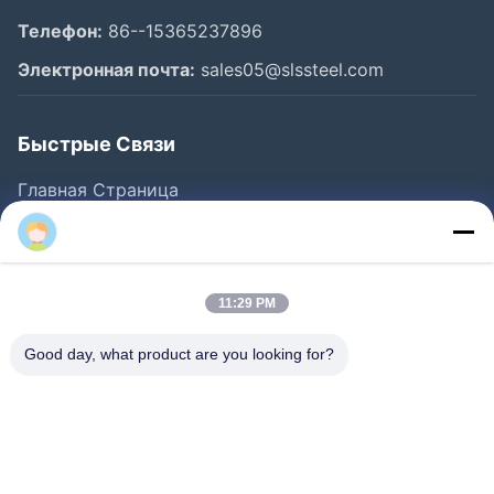
Телефон:
86--15365237896
Электронная почта:
sales05@slssteel.com
Быстрые Связи
Главная Страница
Продукция
Sylaith
Ролики
О Компании
11:29 PM
Наша Фабрика
Good day, what product are you looking for?
Контроль Качества
Контактные Данные
Новости