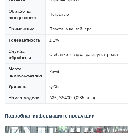
Техника
Горячее прокат
Обработка
Покрытые
поверхности
Применение
Пластина контейнера
Толерантность
± 1%
Служба
Сгибание, сварка, раскрутка, резка
обработки
Место
Китай
происхождения
Уровень
Q235
Номер модели
A36, SS400, Q235, и т.д.
Подробная информация о продукции