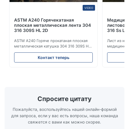
VIDEO
ASTM A240 Горячекатаная
Медицинс
плоская металлическая лента 304
листовой 
316 309S HL 2D
316 Ss Ц
ASTM A240 Горяче прокатаная плоская
Лист из не
металлическая катушка 304 316 309S HL
медицински
2D Горяче-холодно прокатаная катушка
Цена на ли
из нержавеющей стали 304 316 309S 310
Обзор прод
Контакт теперь
310S 316L 321 ASTM A240 Спецификации
холоднока
продукции Наименование продукта
стали 304 
Котушка / полоска из нержавеющей
Нержавеющ
стали Спецификация Толщина:
относится 
горячекатаное (3,0...
нержавеющ
...
Спросите цитату
Пожалуйста, воспользуйтесь нашей онлайн-формой
для запроса, если у вас есть вопросы, наша команда
свяжется с вами как можно скорее.