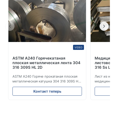
VIDEO
ASTM A240 Горячекатаная
Медицинс
плоская металлическая лента 304
листовой 
316 309S HL 2D
316 Ss Ц
ASTM A240 Горяче прокатаная плоская
Лист из не
металлическая катушка 304 316 309S HL
медицински
2D Горяче-холодно прокатаная катушка
Цена на ли
из нержавеющей стали 304 316 309S 310
Обзор прод
Контакт теперь
310S 316L 321 ASTM A240 Спецификации
холоднока
продукции Наименование продукта
стали 304 
Котушка / полоска из нержавеющей
Нержавеющ
стали Спецификация Толщина:
относится 