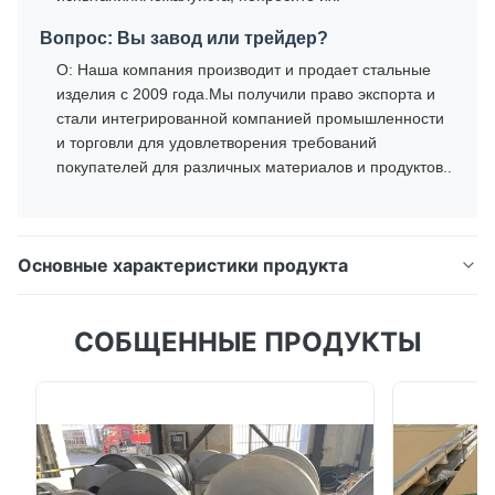
Вопрос: Вы завод или трейдер?
О: Наша компания производит и продает стальные
изделия с 2009 года.Мы получили право экспорта и
стали интегрированной компанией промышленности
и торговли для удовлетворения требований
покупателей для различных материалов и продуктов..
Основные характеристики продукта
АСТМ A36 Q235 Мягко прокаленная углеродистая
СОБЩЕННЫЕ ПРОДУКТЫ
сталь Стержня углового сечения Стержня сталь
для строительства АСТМ A36 Q235 Мягко
прокаленная углеродистая сталь Стержня углового
сечения Стержня сталь для строительства
Введение продукта Угловая сталь относится к
конструкции из углеродной конструктивной ...