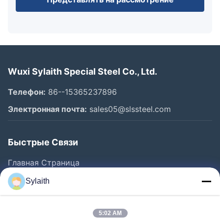
Wuxi Sylaith Special Steel Co., Ltd.
Телефон:
86--15365237896
Электронная почта:
sales05@slssteel.com
Быстрые Связи
Главная Страница
Продукция
Sylaith
Ролики
О Компании
5:02 AM