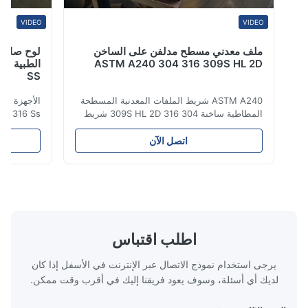
VIDEO
VIDEO
ملف معدني مسطح مدلفن على الساخن
لوح صاج فولاذي
ASTM A240 304 316 309S HL 2D
SS
ASTM A240 شريط الملفات المعدنية المسطحة
المطاطية ساخنة 304 316 309S HL 2D شريط
لفائف الفولاذ المقاوم للصدأ المطاط الساخن /
المنتج الصفائح من
البارد 304 316 309S 310 310S 316L 321
اتصل الآن
ASTM A240 مواصفات المنتج اسم المنتج بطاقة
سلسلة 
الفولاذ المقاوم للصدأ المواصفات سمك: مطاط
من الفولاذ المقاو
ساخن (3.0-300mm) ، مطاط بارد (0.3-16mm).
على الكروم والني
المقاسات المخص...
اطلب اقتباس
يرجى استخدام نموذج الاتصال عبر الإنترنت في الأسفل إذا كان
لديك أي أسئلة، وسوف يعود فريقنا إليك في أقرب وقت ممكن.