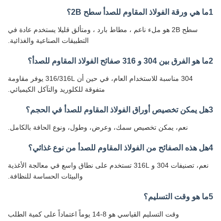
سطح 2B هو ملء ناعم ، مطاط بارد ، ومتألق قليلا يستخدم عادة في
التطبيقات الصناعية والغذائية.
304 مناسبة للاستخدام العام، في حين أن 316/316L يوفر مقاومة
متفوقة للكلوريد والتآكل الكيميائي.
نعم، يمكن تخصيص سمك، وعرض، وطول، ونوع الحافة بالكامل.
نعم، تصنيفات 304 و 316L تستخدم على نطاق واسع في معالجة الأغذية
والبيئات الحساسة للنظافة.
وقت التسليم القياسي هو 8-14 يوماً اعتماداً على كمية الطلب