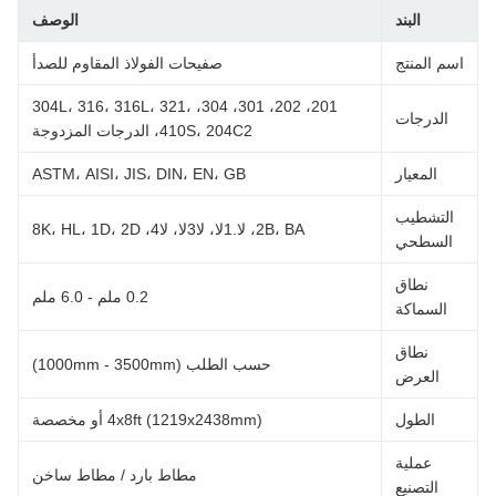
البند
الوصف
سم المنتج
صفيحات الفولاذ المقاوم للصدأ
201، 202، 301، 304، 304L، 316، 316L، 321،
الدرجات
410S، 204C2، الدرجات المزدوجة
المعيار
ASTM، AISI، JIS، DIN، EN، GB
التشطيب
2B، BA، لا.1لا، لا3لا، لا4، 8K، HL، 1D، 2D
السطحي
نطاق
0.2 ملم - 6.0 ملم
السماكة
نطاق
حسب الطلب (1000mm - 3500mm)
العرض
الطول
4x8ft (1219x2438mm) أو مخصصة
عملية
مطاط بارد / مطاط ساخن
التصنيع