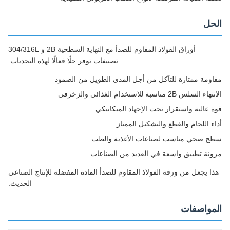
حل
أوراق الفولاذ المقاوم للصدأ مع النهاية السطحية 2B و 304/316L
تصنيفات توفر حلًا فعالًا لهذه التحديات:
ومة ممتازة للتآكل من أجل المدى الطويل من الصمود
لسلس 2B مناسبة للاستخدام الغذائي والزخرفي
 عالية واستقرار تحت الإجهاد الميكانيكي
ء اللحام والقطع والتشكيل الممتاز
 صحي مناسب لصناعات الأغذية والطب
نة تطبيق واسعة في العديد من الصناعات
ا يجعل من ورقة الفولاذ المقاوم للصدأ المادة المفضلة للإنتاج الصناعي
الحديث.
مواصفات