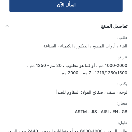
اسأل الآن
صيل المنتج
ب:
ناء ، أدوات المطبخ ، الديكور ، الكيمياء ، الصناعة
ض:
1000-2000 مم ، أو كما هو مطلوب ، 20 مم - 1250 مم ،
1219/1250 ، 7 مم - 2000 مم
ب:
ة ، ملف ، صفائح الفولاذ المقاوم للصدأ
ار:
ASTM ، JIS ، AISI ، EN ،
ل:
طلب الزبون ، 1000-6000 مم أو متطلبات الزبون ، 2440 مم ، الزبون