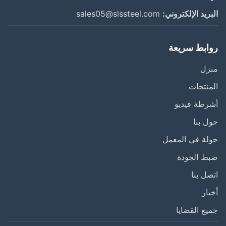
ريد الإلكتروني:
sales05@slssteel.com
ابط سريعة
زل
نتجات
طة فيديو
 بنا
ة في المعمل
ط الجودة
ل بنا
ار
ع القضايا