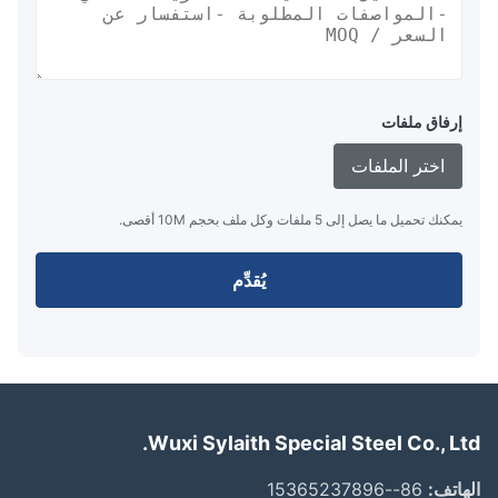
إرفاق ملفات
اختر الملفات
يمكنك تحميل ما يصل إلى 5 ملفات وكل ملف بحجم 10M أقصى.
يُقدِّم
Wuxi Sylaith Special Steel Co., Lt
اتف:
86--15365237896