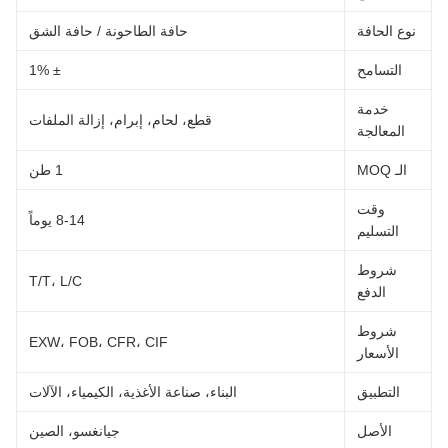
نوع الحافة
حافة الطاحونة / حافة الشق
التسامح
± 1%
خدمة
قطع، لحام، إبرام، إزالة الملفات
المعالجة
الـ MOQ
1 طن
وقت
8-14 يوماً
التسليم
شروط
T/T، L/C
الدفع
شروط
EXW، FOB، CFR، CIF
الأسعار
التطبيق
البناء، صناعة الأغذية، الكيمياء، الآلات
الأصل
جيانغسو، الصين