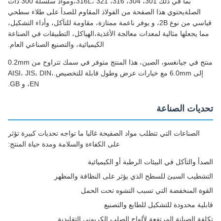
بما في ذلك 301، 304، 316، 316L، 321،ومواد سلسلة 300 ذات
الصلةيحتوي هذا الصفحة من الفولاذ المقاوم للصدأ على طلاء سطحي
قياسي من نوع 2B، و يوفر ناعمة ممتازة، مقاومة للتآكل، وأداء التشكيل،
ا يجعلها مثالية لمعدات معالجة الأغذية،الهياكل، التطبيقات في الصناعة
الكيميائية، والتصنيع الصناعي العام.
منتج في جيانغسو، الصين، هذا المنتج متوفر في سمك تتراوح من 0.2mm
إلى 6.0mm مع خيارات عرض وطول قابلة للتخصيص.AISI، JIS، DIN،
EN، و GB.
ديات الصناعة
الصناعات التي تتطلب مواد الصفيحة غالبا ما تواجه تحديات كبيرة تؤثر
على الكفاءة والسلامة ومدة حياة المنتج:
دأ والتآكل في البيئات الرطبة أو الكيميائية
شطيب السيئ للسطح الذي يؤثر على النظافة والمظهر
وة المنخفضة التي تسبب التشوه تحت الحمل
لية محدودة للتشكيل للطابع والتصنيع
فة الصيانة المرتفعة لألواح الصلب الكربوني التقليدية