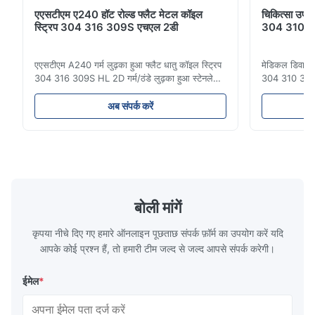
एएसटीएम ए240 हॉट रोल्ड फ्लैट मेटल कॉइल
चिकित्सा उपक
स्ट्रिप 304 316 309S एचएल 2डी
304 310 31
एएसटीएम A240 गर्म लुढ़का हुआ फ्लैट धातु कॉइल स्ट्रिप
मेडिकल डिवाइस
304 316 309S HL 2D गर्म/ठंडे लुढ़का हुआ स्टेनलेस
304 310 316 ए
स्टील कॉइल स्ट्रिप 304 316 309S 310 310S 316L
रोल्ड कोल्ड रोल
321 ASTM A240 उत्पाद विनिर्देश उत्पाद का नाम
310 थोक उत्पाद
अब संपर्क करें
स्टेनलेस स्टील कॉइल/स्ट्रिप विनिर्देश मोटाईः गर्म लुढ़का
ऑस्टेनिटिक स्टे
हुआ (3.0-300 मिमी), ठंडा लुढ़का हुआ (0.3-16 मिमी)
क्रोमियम और निक
...
होते है...
बोली मांगें
कृपया नीचे दिए गए हमारे ऑनलाइन पूछताछ संपर्क फ़ॉर्म का उपयोग करें यदि
आपके कोई प्रश्न हैं, तो हमारी टीम जल्द से जल्द आपसे संपर्क करेगी।
ईमेल
*