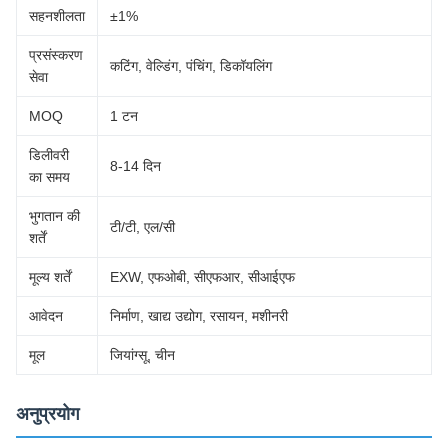
सहनशीलता
±1%
प्रसंस्करण
कटिंग, वेल्डिंग, पंचिंग, डिकॉयलिंग
सेवा
MOQ
1 टन
डिलीवरी
8-14 दिन
का समय
भुगतान की
टी/टी, एल/सी
शर्तें
मूल्य शर्तें
EXW, एफओबी, सीएफआर, सीआईएफ
आवेदन
निर्माण, खाद्य उद्योग, रसायन, मशीनरी
मूल
जियांग्सू, चीन
अनुप्रयोग