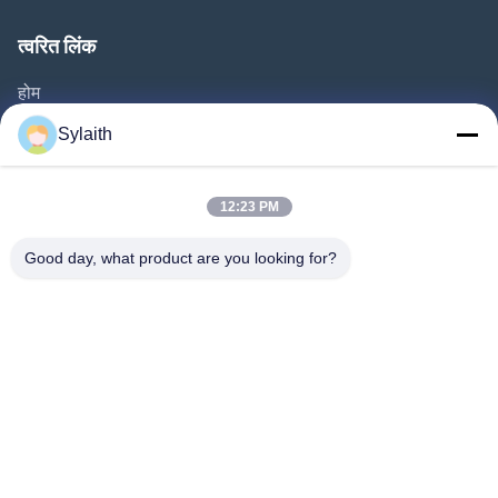
त्वरित लिंक
होम
उत्पाद
Sylaith
वीडियो
हमारे बारे में
12:23 PM
फैक्टरी यात्रा
Good day, what product are you looking for?
गुणवत्ता नियंत्रण
हमसे संपर्क करें
समाचार
सभी मामलों
हमारे पीछे आओ