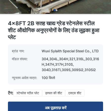
4x8FT 2B सतह खाद्य ग्रेड स्टेनलेस स्टील
शीट औद्योगिक अनुप्रयोगों के लिए ठंड लुढ़का हुआ
प्लेट
ब्रांड नाम:
Wuxi Sylaith Special Steel Co., LTD
मॉडल संख्या:
304,304L,304H,321,316L,303,316
H,347H,317H,310S,
304D,316Ti,309S,309Si2,310Si2
न्यूनतम आदेश मात्रा:
100 किलो
टैग:
स्टेनलेस स्टील प्लेट
इस्पात की शीट
एसएस शीट
अब पूछताछ करें