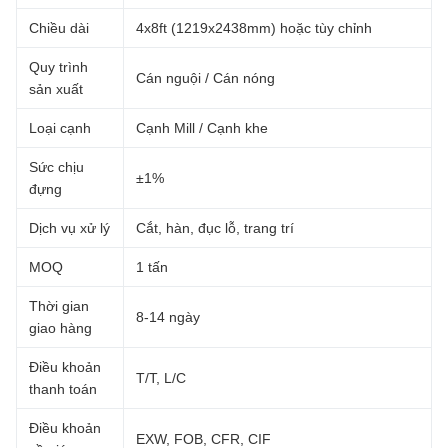
Chiều dài
4x8ft (1219x2438mm) hoặc tùy chỉnh
Quy trình
Cán nguội / Cán nóng
sản xuất
Loại cạnh
Cạnh Mill / Cạnh khe
Sức chịu
±1%
đựng
Dịch vụ xử lý
Cắt, hàn, đục lỗ, trang trí
MOQ
1 tấn
Thời gian
8-14 ngày
giao hàng
Điều khoản
T/T, L/C
thanh toán
Điều khoản
EXW, FOB, CFR, CIF