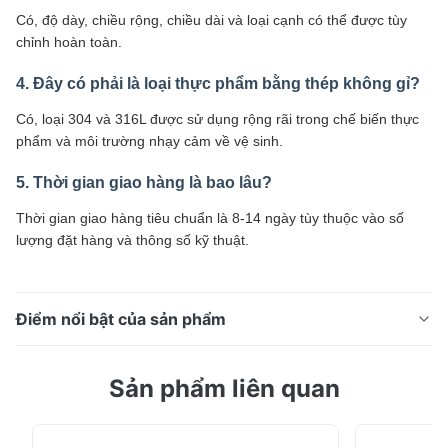
Có, độ dày, chiều rộng, chiều dài và loại cạnh có thể được tùy
chỉnh hoàn toàn.
4. Đây có phải là loại thực phẩm bằng thép không gỉ?
Có, loại 304 và 316L được sử dụng rộng rãi trong chế biến thực
phẩm và môi trường nhạy cảm về vệ sinh.
5. Thời gian giao hàng là bao lâu?
Thời gian giao hàng tiêu chuẩn là 8-14 ngày tùy thuộc vào số
lượng đặt hàng và thông số kỹ thuật.
Điểm nổi bật của sản phẩm
Tổng quan về sản phẩm Tấm thép không gỉ 4x8ft bán
Sản phẩm liên quan
nóng là tấm công nghiệp cán nguội chất lượng cao
được sản xuất từ ​​​​các loại thép không gỉ cao cấp bao
gồm 301, 304, 316, 316L, 321 và các vật liệu dòng 300