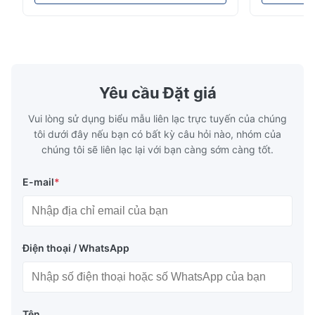
Tên sản phẩm Cuộn / Dải thép không gỉ
buôn Sản p
Thông số kỹ thuật Độ dày: Cán nóng (3.0-
bán buôn S
300mm), Cán nguội (0.3-16mm). Kích thước
phẩm giá b
tùy chỉnh được chấp nhận Chiều r...
Sản phẩm gi
Yêu cầu Đặt giá
Vui lòng sử dụng biểu mẫu liên lạc trực tuyến của chúng
tôi dưới đây nếu bạn có bất kỳ câu hỏi nào, nhóm của
chúng tôi sẽ liên lạc lại với bạn càng sớm càng tốt.
E-mail
*
Điện thoại / WhatsApp
Tên