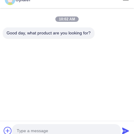
Video
Về Chúng Tôi
10:02 AM
Tham Quan Nhà Máy
Good day, what product are you looking for?
Kiểm Soát Chất Lượng
Liên Hệ Chúng Tôi
Tin Tức
Tất Cả Các Trường Hợp
Đi Theo Chúng Tôi.
©2026- Wuxi Sylaith Special Steel Co., Ltd.. Tất cả các quyền được bảo
lưu.