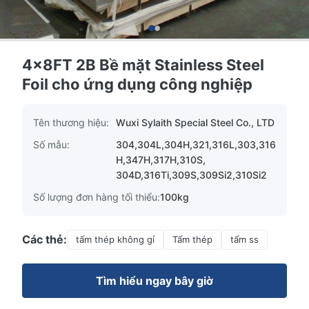
4x8FT 2B Bề mặt Stainless Steel
Foil cho ứng dụng công nghiệp
Tên thương hiệu:
Wuxi Sylaith Special Steel Co., LTD
Số mẫu:
304,304L,304H,321,316L,303,316
H,347H,317H,310S,
304D,316Ti,309S,309Si2,310Si2
Số lượng đơn hàng tối thiểu:
100kg
Các thẻ:
tấm thép không gỉ
Tấm thép
tấm ss
Tìm hiểu ngay bây giờ