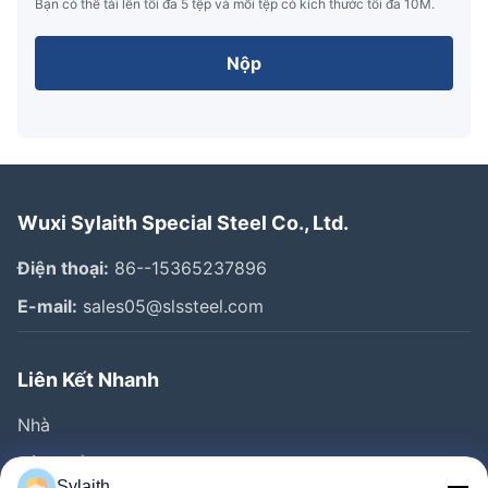
Bạn có thể tải lên tối đa 5 tệp và mỗi tệp có kích thước tối đa 10M.
Nộp
Wuxi Sylaith Special Steel Co., Ltd.
Điện thoại:
86--15365237896
E-mail:
sales05@slssteel.com
Liên Kết Nhanh
Nhà
Sản Phẩm
Sylaith