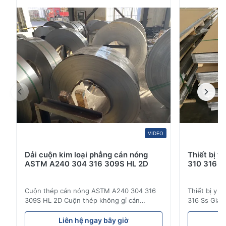
liên quan. Với bề mặt hoàn thiện tiêu chuẩn 2B, tấm
thép không gỉ này mang lại độ mịn, khả ...
VIDEO
Dải cuộn kim loại phẳng cán nóng
Thiết bị y
ASTM A240 304 316 309S HL 2D
310 316 S
Cuộn thép cán nóng ASTM A240 304 316
Thiết bị y t
309S HL 2D Cuộn thép không gỉ cán
316 Ss Giá 
nóng/lạnh 304 316 309S 310 310S 316L 321
phẩm bán b
ASTM A240 Thông số kỹ thuật sản phẩm
Sản phẩm gi
Liên hệ ngay bây giờ
L