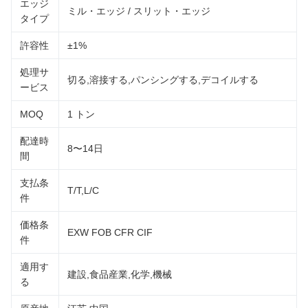
エッジ
ミル・エッジ / スリット・エッジ
タイプ
許容性
±1%
処理サ
切る,溶接する,パンシングする,デコイルする
ービス
MOQ
1 トン
配達時
8〜14日
間
支払条
T/T,L/C
件
価格条
EXW FOB CFR CIF
件
適用す
建設,食品産業,化学,機械
る