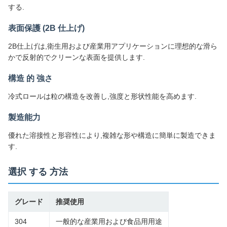
する.
表面保護 (2B 仕上げ)
2B仕上げは,衛生用および産業用アプリケーションに理想的な滑ら
かで反射的でクリーンな表面を提供します.
構造 的 強さ
冷式ロールは粒の構造を改善し,強度と形状性能を高めます.
製造能力
優れた溶接性と形容性により,複雑な形や構造に簡単に製造できま
す.
選択 する 方法
グレード
推奨使用
304
一般的な産業用および食品用用途