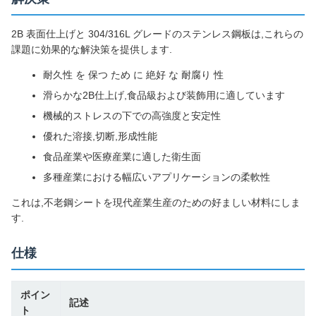
2B 表面仕上げと 304/316L グレードのステンレス鋼板は,これらの
課題に効果的な解決策を提供します.
耐久性 を 保つ ため に 絶好 な 耐腐り 性
滑らかな2B仕上げ,食品級および装飾用に適しています
機械的ストレスの下での高強度と安定性
優れた溶接,切断,形成性能
食品産業や医療産業に適した衛生面
多種産業における幅広いアプリケーションの柔軟性
これは,不老鋼シートを現代産業生産のための好ましい材料にしま
す.
仕様
ポイン
記述
ト