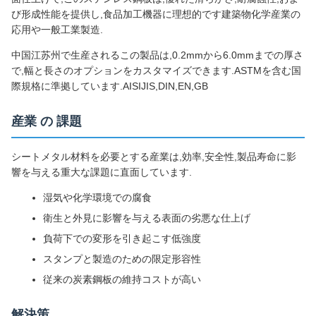
び形成性能を提供し,食品加工機器に理想的です建築物化学産業の
応用や一般工業製造.
中国江苏州で生産されるこの製品は,0.2mmから6.0mmまでの厚さ
で,幅と長さのオプションをカスタマイズできます.ASTMを含む国
際規格に準拠しています.AISIJIS,DIN,EN,GB
産業 の 課題
シートメタル材料を必要とする産業は,効率,安全性,製品寿命に影
響を与える重大な課題に直面しています.
湿気や化学環境での腐食
衛生と外見に影響を与える表面の劣悪な仕上げ
負荷下での変形を引き起こす低強度
スタンプと製造のための限定形容性
従来の炭素鋼板の維持コストが高い
解決策