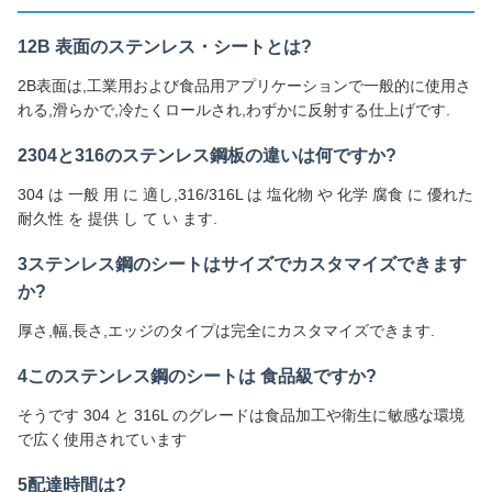
12B 表面のステンレス・シートとは?
2B表面は,工業用および食品用アプリケーションで一般的に使用さ
れる,滑らかで,冷たくロールされ,わずかに反射する仕上げです.
2304と316のステンレス鋼板の違いは何ですか?
304 は 一般 用 に 適し,316/316L は 塩化物 や 化学 腐食 に 優れた
耐久性 を 提供 し て い ます.
3ステンレス鋼のシートはサイズでカスタマイズできます
か?
厚さ,幅,長さ,エッジのタイプは完全にカスタマイズできます.
4このステンレス鋼のシートは 食品級ですか?
そうです 304 と 316L のグレードは食品加工や衛生に敏感な環境
で広く使用されています
5配達時間は?