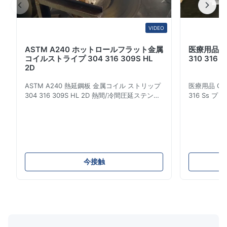
VIDEO
ASTM A240 ホットロールフラット金属
医療用品 Cr
コイルストライプ 304 316 309S HL
310 316
2D
ASTM A240 熱延鋼板 金属コイル ストリップ
医療用品 Cr 
304 316 309S HL 2D 熱間/冷間圧延ステンレ
316 Ss 
ス鋼コイルストリップ 304 316 309S 310
れた冷たく鋳造
310S 316L 321 ASTM A240 製品仕様 製品名
卸売品 30
ステンレス鋼コイル / ストリップ 仕様 厚さ：
金元素とし
熱間圧延（3.0-300mm）、冷間圧延（0.3-
ニティック
16mm）。カスタムサイズも承ります。 幅
す.300シ
500-2000mm 長さ 1000-6000mm 規格
プ304とタ
今接触
ASME, ASTM, EN, BS, GB, DIN, JISなど 材質
ので,腐食耐
304, 304L, 310S, 310, 309, 309S, 314, 316,
300シリー
...
化学加工機器
酸性およびア
む幅広い環境