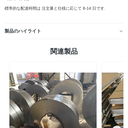
標準的な配達時間は 注文量と仕様に応じて 8-14 日です.
製品のハイライト
製品概要 ホットセール 4x8フィートステンレス鋼板は,高
関連製品
品質の冷たいロール工業プレート
で,301,304,316,316L,321,を含む高級ステンレス鋼材から
製造されています.関連300シリーズの材料標準的な2B表
面仕上げで,このステンレス鋼板は,優れた滑らかさ,耐腐蝕
性,および形成性能を提供し,食品加工機器に理想的です建
築物化学産業の応用や一般工業製造. 中国江苏州で生産さ
れるこの製品は,0.2mmから6.0mmまでの厚さで,幅と長さ
のオプションをカスタマイズできます.ASTMを含む国際
規格に準拠しています.AISIJIS,DIN,EN,GB 産業 の 課題 シ
ートメタル材料を必要とする...