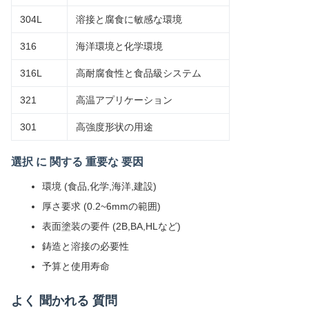
304L
溶接と腐食に敏感な環境
316
海洋環境と化学環境
316L
高耐腐食性と食品級システム
321
高温アプリケーション
301
高強度形状の用途
選択 に 関する 重要な 要因
環境 (食品,化学,海洋,建設)
厚さ要求 (0.2~6mmの範囲)
表面塗装の要件 (2B,BA,HLなど)
鋳造と溶接の必要性
予算と使用寿命
よく 聞かれる 質問