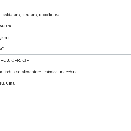
, saldatura, foratura, decollatura
nellata
giorni
L/C
 FOB, CFR, CIF
zia, industria alimentare, chimica, macchine
su, Cina