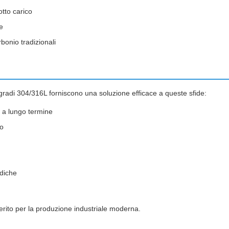
tto carico
e
rbonio tradizionali
e gradi 304/316L forniscono una soluzione efficace a queste sfide:
à a lungo termine
vo
ediche
ferito per la produzione industriale moderna.