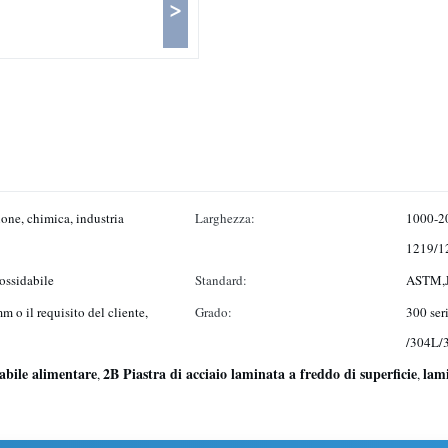
>
ione, chimica, industria
Larghezza:
1000-2
1219/1
nossidabile
Standard:
ASTM,J
 o il requisito del cliente,
Grado:
300 ser
/304L/
abile alimentare
2B Piastra di acciaio laminata a freddo di superficie
lami
,
,