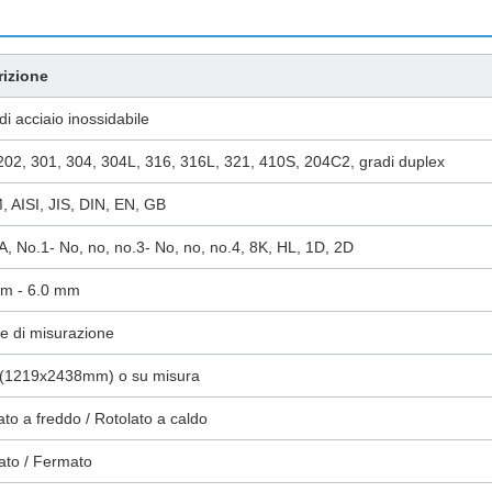
rizione
di acciaio inossidabile
202, 301, 304, 304L, 316, 316L, 321, 410S, 204C2, gradi duplex
 AISI, JIS, DIN, EN, GB
A, No.1- No, no, no.3- No, no, no.4, 8K, HL, 1D, 2D
mm - 6.0 mm
e di misurazione
 (1219x2438mm) o su misura
ato a freddo / Rotolato a caldo
to / Fermato