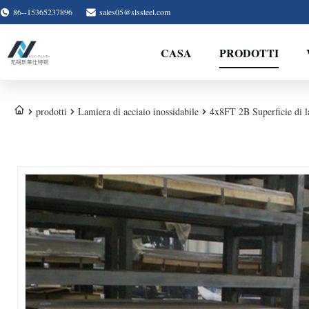
86--15365237896
sales05@slssteel.com
CASA
PRODOTTI
prodotti
Lamiera di acciaio inossidabile
4x8FT 2B Superficie di la