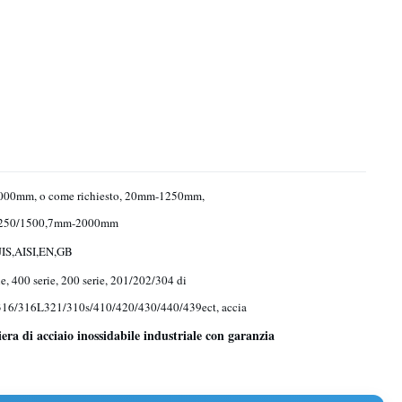
000mm, o come richiesto, 20mm-1250mm,
250/1500,7mm-2000mm
IS,AISI,EN,GB
ie, 400 serie, 200 serie, 201/202/304 di
316/316L321/310s/410/420/430/440/439ect, accia
era di acciaio inossidabile industriale con garanzia