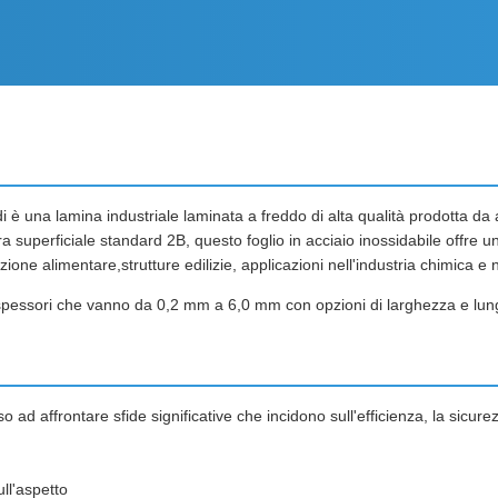
 è una lamina industriale laminata a freddo di alta qualità prodotta da a
ra superficiale standard 2B, questo foglio in acciaio inossidabile offre u
one alimentare,strutture edilizie, applicazioni nell'industria chimica e 
n spessori che vanno da 0,2 mm a 6,0 mm con opzioni di larghezza e lun
 ad affrontare sfide significative che incidono sull'efficienza, la sicure
ull'aspetto