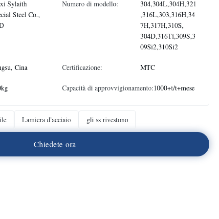
i Sylaith
Numero di modello:
304,304L,304H,321
cial Steel Co.,
,316L,303,316H,34
D
7H,317H,310S,
304D,316Ti,309S,3
09Si2,310Si2
ngsu, Cina
Certificazione:
MTC
0kg
Capacità di approvvigionamento:
1000+t/t+mese
ile
Lamiera d'acciaio
gli ss rivestono
C
h
i
e
d
e
t
e
o
r
a